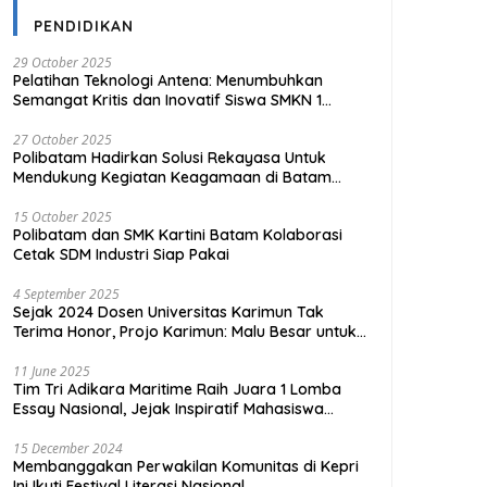
PENDIDIKAN
29 October 2025
Pelatihan Teknologi Antena: Menumbuhkan
Semangat Kritis dan Inovatif Siswa SMKN 1
Tanjungpinang
27 October 2025
Polibatam Hadirkan Solusi Rekayasa Untuk
Mendukung Kegiatan Keagamaan di Batam
Kota
15 October 2025
Polibatam dan SMK Kartini Batam Kolaborasi
Cetak SDM Industri Siap Pakai
4 September 2025
Sejak 2024 Dosen Universitas Karimun Tak
Terima Honor, Projo Karimun: Malu Besar untuk
Pendidikan
11 June 2025
Tim Tri Adikara Maritime Raih Juara 1 Lomba
Essay Nasional, Jejak Inspiratif Mahasiswa
UMRAH
15 December 2024
Membanggakan Perwakilan Komunitas di Kepri
Ini Ikuti Festival Literasi Nasional