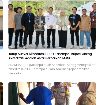
Tutup Survei Akreditasi RSUD Tarempa, Bupati Aneng:
Akreditasi Adalah Awal Perbaikan Mutu
ANAMBAS – Bupati Kepulauan Anambas, Aneng menegaskan
akreditasi RSUD Tarempa bukan soal mengejar predikat,
melainkan…