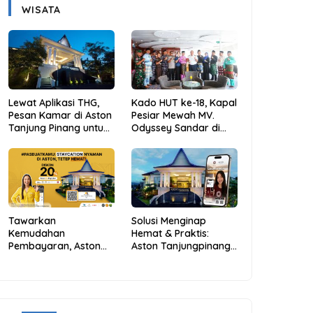
WISATA
Lewat Aplikasi THG,
Kado HUT ke-18, Kapal
Pesan Kamar di Aston
Pesiar Mewah MV.
Tanjung Pinang untuk
Odyssey Sandar di
Libur Sekolah Jadi
Tarempa, Bupati
Lebih Praktis dan
Aneng: Anambas Siap
Hemat
Mendunia
Tawarkan
Solusi Menginap
Kemudahan
Hemat & Praktis:
Pembayaran, Aston
Aston Tanjungpinang
Tanjungpinang
Hadirkan Kemudahan
Berikan Diskon 20%
Melalui THG App
Melalui ALLO PayLater