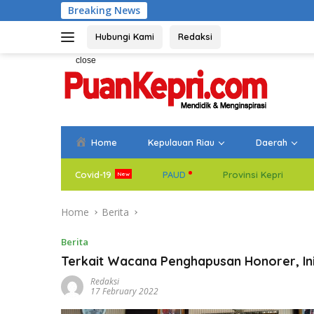
Skip
Breaking News
Bupati Aneng Evalua
to
content
Hubungi Kami
Redaksi
close
Home
Kepulauan Riau
Daerah
Covid-19
PAUD
Provinsi Kepri
Home
Berita
Berita
Terkait Wacana Penghapusan Honorer, I
Redaksi
17 February 2022