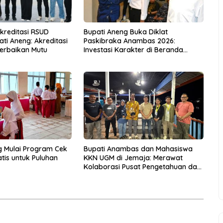
Akreditasi RSUD
Bupati Aneng Buka Diklat
ti Aneng: Akreditasi
Paskibraka Anambas 2026:
erbaikan Mutu
Investasi Karakter di Beranda
Terdepan NKRI
g Mulai Program Cek
Bupati Anambas dan Mahasiswa
tis untuk Puluhan
KKN UGM di Jemaja: Merawat
Kolaborasi Pusat Pengetahuan dan
Pinggiran Kekuasaan