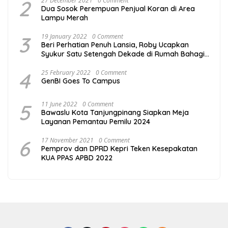
2
27 December 2021
0 Comment
Dua Sosok Perempuan Penjual Koran di Area
Lampu Merah
3
19 January 2022
0 Comment
Beri Perhatian Penuh Lansia, Roby Ucapkan
Syukur Satu Setengah Dekade di Rumah Bahagia
Bintan
4
25 February 2022
0 Comment
GenBI Goes To Campus
5
11 June 2022
0 Comment
Bawaslu Kota Tanjungpinang Siapkan Meja
Layanan Pemantau Pemilu 2024
6
17 November 2021
0 Comment
Pemprov dan DPRD Kepri Teken Kesepakatan
KUA PPAS APBD 2022