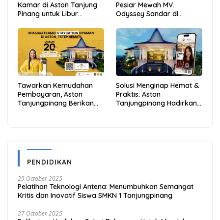
Kamar di Aston Tanjung
Pesiar Mewah MV.
Pinang untuk Libur
Odyssey Sandar di
Sekolah Jadi Lebih Praktis
Tarempa, Bupati Aneng:
dan Hemat
Anambas Siap Mendunia
Tawarkan Kemudahan
Solusi Menginap Hemat &
Pembayaran, Aston
Praktis: Aston
Tanjungpinang Berikan
Tanjungpinang Hadirkan
Diskon 20% Melalui ALLO
Kemudahan Melalui THG
PayLater
App
PENDIDIKAN
29 October 2025
Pelatihan Teknologi Antena: Menumbuhkan Semangat
Kritis dan Inovatif Siswa SMKN 1 Tanjungpinang
27 October 2025