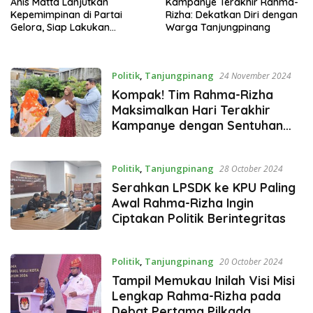
Anis Matta Lanjutkan
Kampanye Terakhir Rahma-
Kepemimpinan di Partai
Rizha: Dekatkan Diri dengan
Gelora, Siap Lakukan
Warga Tanjungpinang
Reformasi Internal
Politik
,
Tanjungpinang
24 November 2024
Kompak! Tim Rahma-Rizha
Maksimalkan Hari Terakhir
Kampanye dengan Sentuhan
Personal
Politik
,
Tanjungpinang
28 October 2024
Serahkan LPSDK ke KPU Paling
Awal Rahma-Rizha Ingin
Ciptakan Politik Berintegritas
Politik
,
Tanjungpinang
20 October 2024
Tampil Memukau Inilah Visi Misi
Lengkap Rahma-Rizha pada
Debat Pertama Pilkada