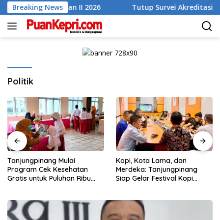
Skip
an Triwulan II 2026
Breaking News
Tutup Survei Akreditasi RSUD Tarem
to
content
Politik
Tanjungpinang Mulai
Kopi, Kota Lama, dan
Program Cek Kesehatan
Merdeka: Tanjungpinang
Gratis untuk Puluhan Ribu
Siap Gelar Festival Kopi
Pelajar
Merdeka 2026