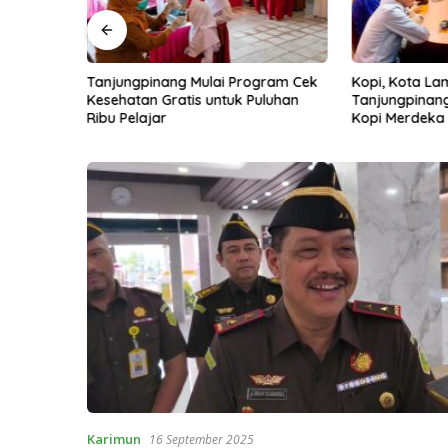
ke-81, 25
Tanjungpinang Mulai Program Cek
Kopi, Kota La
nggat
Kesehatan Gratis untuk Puluhan
Tanjungpinang 
k Bukit
Ribu Pelajar
Kopi Merdeka
Karimun
16 September 2025