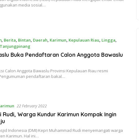
ggunakan media sosial…
m
,
Berita
,
Bintan
,
Daerah
,
Karimun
,
Kepulauan Riau
,
Lingga
,
Tanjungpinang
aslu Buka Pendaftaran Calon Anggota Bawaslu
ksi Calon Anggota Bawaslu Provinsi Kepulauan Riau resmi
Pengumuman pendaftaran bakal…
arimun
22 February 2022
i Rudi, Warga Kundur Karimun Kompak Ingin
ju
sjid Indonesia (DMI) Kepri Muhammad Rudi menyemangati warga
en Karimun. Hal ini…