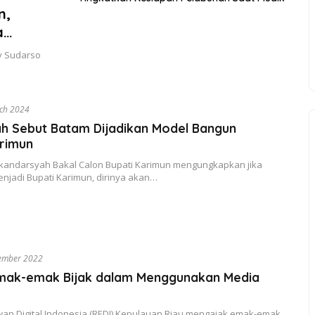
n,
a
y Sudarso
ch 2024
ah Sebut Batam Dijadikan Model Bangun
rimun
skandarsyah Bakal Calon Bupati Karimun mengungkapkan jika
jadi Bupati Karimun, dirinya akan…
ember 2022
Emak-emak Bijak dalam Menggunakan Media
an Digital Indonesia (REDI) Kepulauan Riau mengajak emak-emak