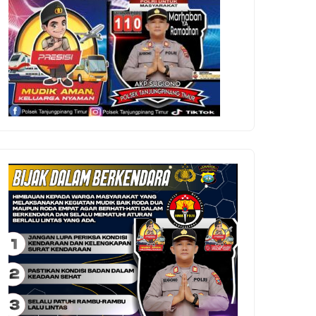
imo Membludak, 339 Regu Siap
Pesilat Terengganu Latihan
maikan Gerak Jalan Proklamasi
Bersama di Tanjungpinang J
anjungpinang 2026
Kejuaraan Malaysia