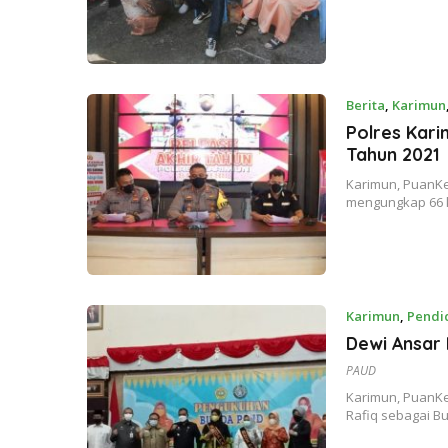
Berita
,
Karimun
Polres Kar
Tahun 2021
Karimun, PuanKe
mengungkap 66 
Karimun
,
Pendi
Dewi Ansar
PAUD
Karimun, PuanKe
Rafiq sebagai B