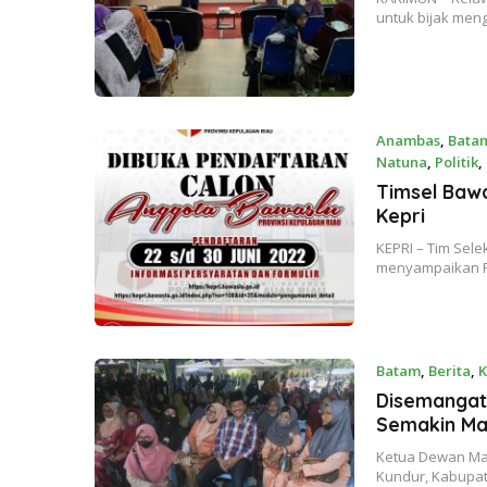
untuk bijak men
Anambas
,
Bata
Natuna
,
Politik
,
14 June 2022
Timsel Baw
Kepri
KEPRI – Tim Sele
menyampaikan 
Batam
,
Berita
,
K
Disemangat
Semakin Ma
Ketua Dewan Ma
Kundur, Kabupat