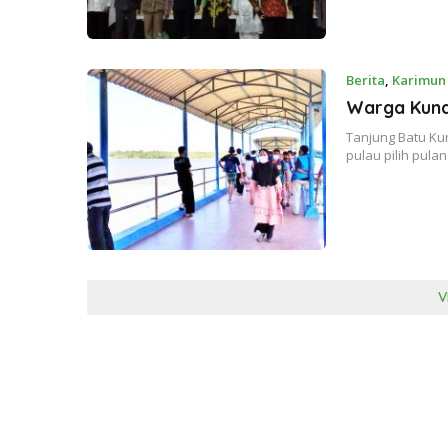
Berita
,
Karimun
Warga Kundu
Tanjung Batu Ku
pulau pilih pula
V