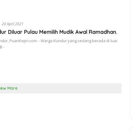
20 April 2021
r Diluar Pulau Memilih Mudik Awal Ramadhan.
ndur, PuanKepri.com – Warga Kundur yang sedang berada di luar
ng…
iew More