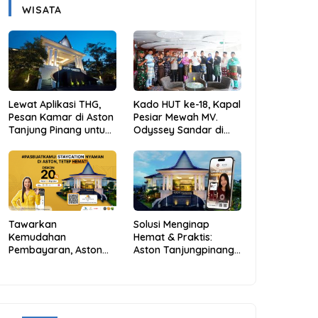
WISATA
Lewat Aplikasi THG,
Kado HUT ke-18, Kapal
Pesan Kamar di Aston
Pesiar Mewah MV.
Tanjung Pinang untuk
Odyssey Sandar di
Libur Sekolah Jadi
Tarempa, Bupati
Lebih Praktis dan
Aneng: Anambas Siap
Hemat
Mendunia
Tawarkan
Solusi Menginap
Kemudahan
Hemat & Praktis:
Pembayaran, Aston
Aston Tanjungpinang
Tanjungpinang
Hadirkan Kemudahan
Berikan Diskon 20%
Melalui THG App
Melalui ALLO PayLater