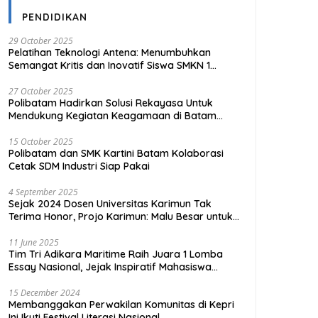
PENDIDIKAN
29 October 2025
Pelatihan Teknologi Antena: Menumbuhkan
Semangat Kritis dan Inovatif Siswa SMKN 1
Tanjungpinang
27 October 2025
Polibatam Hadirkan Solusi Rekayasa Untuk
Mendukung Kegiatan Keagamaan di Batam
Kota
15 October 2025
Polibatam dan SMK Kartini Batam Kolaborasi
Cetak SDM Industri Siap Pakai
4 September 2025
Sejak 2024 Dosen Universitas Karimun Tak
Terima Honor, Projo Karimun: Malu Besar untuk
Pendidikan
11 June 2025
Tim Tri Adikara Maritime Raih Juara 1 Lomba
Essay Nasional, Jejak Inspiratif Mahasiswa
UMRAH
15 December 2024
Membanggakan Perwakilan Komunitas di Kepri
Ini Ikuti Festival Literasi Nasional