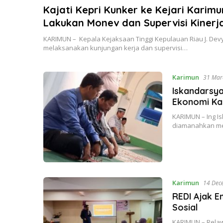
Kajati Kepri Kunker ke Kejari Karimu
Lakukan Monev dan Supervisi Kinerj
Pelayanan dan Penegakan Hukum
KARIMUN – Kepala Kejaksaan Tinggi Kepulauan Riau J. Dev
melaksanakan kunjungan kerja dan supervisi…
Karimun
31 Mar
Iskandarsy
Ekonomi Ka
KARIMUN – Ing I
diamanahkan men
Karimun
14 Dec
REDI Ajak 
Sosial
KARIMUN – Relaw