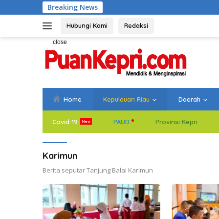
Skip
Breaking News
Bupati Aneng
to
content
Hubungi Kami
Redaksi
close
Home
Kepulauan Riau
Daerah
Covid-19
PAUD
Provinsi Kepri
Karimun
Berita seputar Tanjung Balai Karimun