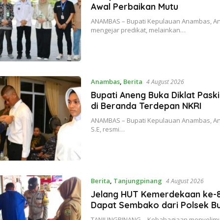
Awal Perbaikan Mutu
ANAMBAS – Bupati Kepulauan Anambas, An
mengejar predikat, melainkan…
Anambas
,
Berita
4 August 2026
Bupati Aneng Buka Diklat Pask
di Beranda Terdepan NKRI
ANAMBAS – Bupati Kepulauan Anambas, Anen
S.E, resmi…
Berita
,
Tanjungpinang
4 August 2026
Jelang HUT Kemerdekaan ke-81
Dapat Sembako dari Polsek Buk
TANJUNGPINANG – Kebahagiaan menyelimuti 