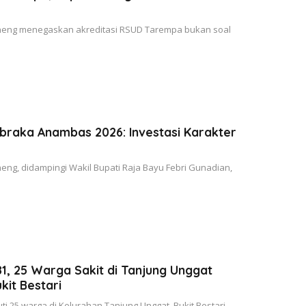
eng menegaskan akreditasi RSUD Tarempa bukan soal
ibraka Anambas 2026: Investasi Karakter
g, didampingi Wakil Bupati Raja Bayu Febri Gunadian,
, 25 Warga Sakit di Tanjung Unggat
it Bestari
25 warga di Kelurahan Tanjung Unggat, Bukit Bestari.