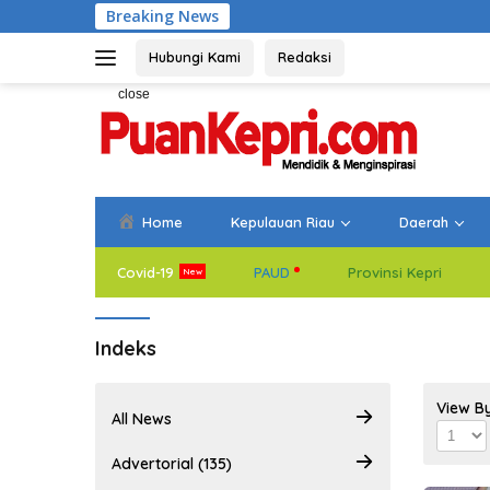
Skip
Breaking News
B
to
content
Hubungi Kami
Redaksi
close
Home
Kepulauan Riau
Daerah
Covid-19
PAUD
Provinsi Kepri
Indeks
View B
All News
Advertorial (135)