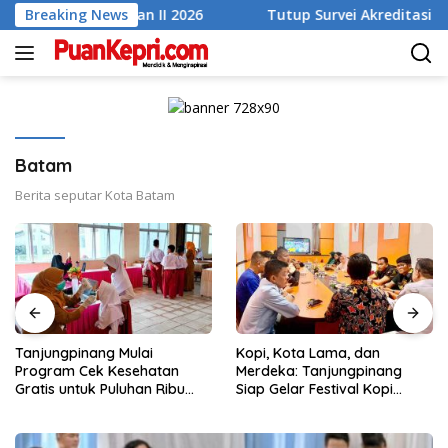
Skip
n Triwulan II 2026
Breaking News
Tutup Survei Akreditasi RSUD Taremp
to
content
Batam
Berita seputar Kota Batam
Tanjungpinang Mulai
Kopi, Kota Lama, dan
Program Cek Kesehatan
Merdeka: Tanjungpinang
Gratis untuk Puluhan Ribu
Siap Gelar Festival Kopi
Pelajar
Merdeka 2026