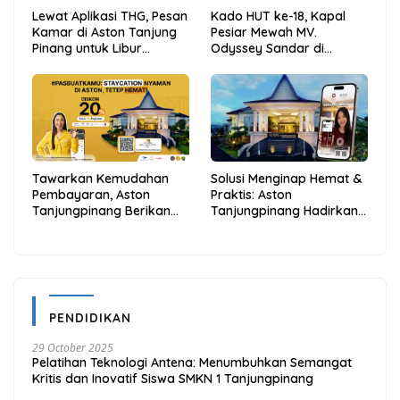
Lewat Aplikasi THG, Pesan
Kado HUT ke-18, Kapal
Kamar di Aston Tanjung
Pesiar Mewah MV.
Pinang untuk Libur
Odyssey Sandar di
Sekolah Jadi Lebih Praktis
Tarempa, Bupati Aneng:
dan Hemat
Anambas Siap Mendunia
Tawarkan Kemudahan
Solusi Menginap Hemat &
Pembayaran, Aston
Praktis: Aston
Tanjungpinang Berikan
Tanjungpinang Hadirkan
Diskon 20% Melalui ALLO
Kemudahan Melalui THG
PayLater
App
PENDIDIKAN
29 October 2025
Pelatihan Teknologi Antena: Menumbuhkan Semangat
Kritis dan Inovatif Siswa SMKN 1 Tanjungpinang