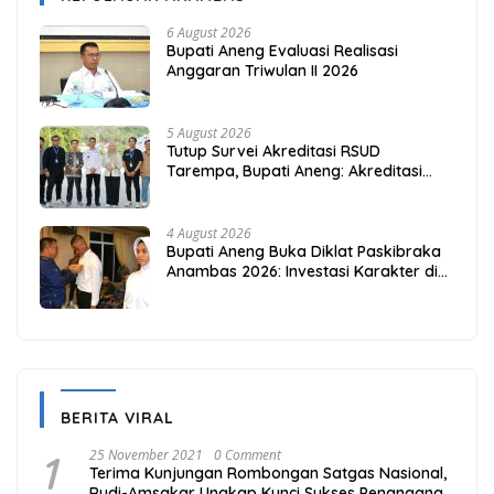
6 August 2026
Bupati Aneng Evaluasi Realisasi
Anggaran Triwulan II 2026
5 August 2026
Tutup Survei Akreditasi RSUD
Tarempa, Bupati Aneng: Akreditasi
Adalah Awal Perbaikan Mutu
4 August 2026
Bupati Aneng Buka Diklat Paskibraka
Anambas 2026: Investasi Karakter di
Beranda Terdepan NKRI
BERITA VIRAL
1
25 November 2021
0 Comment
Terima Kunjungan Rombongan Satgas Nasional,
Rudi-Amsakar Ungkap Kunci Sukses Penanganan