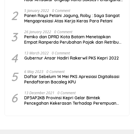
Covid-19 di Batam
2
5 January 2022
0 Comment
Panen Raya Petani Jagung, Roby : Saya Sangat
Mengapresiasi Atas Kerja Keras Para Petani
3
26 January 2022
0 Comment
Pemko dan DPRD Kota Batam Menetapkan
Empat Ranperda Perubahan Pajak dan Retribusi
Daerah
4
13 March 2022
0 Comment
Gubernur Ansar Hadiri Rakerwil PKS Kepri 2022
5
6 May 2023
0 Comment
Daftar Sebelum 14 Mei PKS Apresiasi Digitalisasi
Pendaftaran Bacaleg KPU
6
13 December 2021
0 Comment
DP3AP2KB Provinsi Kepri Gelar Bimtek
Pencegahan Kekerasan Terhadap Perempuan
dan Anak