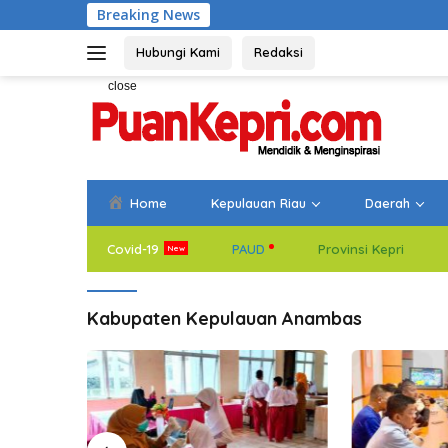
Skip
Breaking News
Bupati Aneng Ev
to
content
Hubungi Kami
Redaksi
close
Home
Kepulauan Riau
Daerah
Covid-19
PAUD
Provinsi Kepri
Kabupaten Kepulauan Anambas