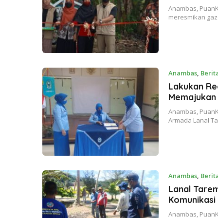
Anambas, PuanK
meresmikan gaze
Anambas
,
Berit
Lakukan Reo
Memajukan J
Anambas, PuanKep
Armada Lanal Ta
Anambas
,
Berit
Lanal Tare
Komunikasi 
Anambas, PuanK