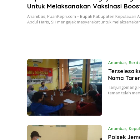
Untuk Melaksanakan Vaksinasi Boos
Anambas, PuanKepri.com – Bupati Kabupaten Kepulauan A
Abdul Haris, SH mengajak masyarakat untuk melaksanak
Anambas
,
Berit
Terselesai
Nama Tare
Tanjungpinang, P
teman telah men
Anambas
,
Kepul
Polsek Jema