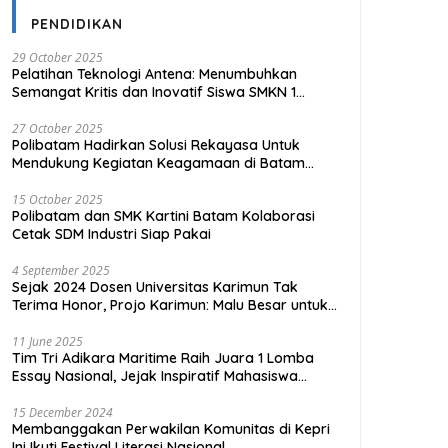
PENDIDIKAN
29 October 2025
Pelatihan Teknologi Antena: Menumbuhkan
Semangat Kritis dan Inovatif Siswa SMKN 1
Tanjungpinang
27 October 2025
Polibatam Hadirkan Solusi Rekayasa Untuk
Mendukung Kegiatan Keagamaan di Batam
Kota
15 October 2025
Polibatam dan SMK Kartini Batam Kolaborasi
Cetak SDM Industri Siap Pakai
4 September 2025
Sejak 2024 Dosen Universitas Karimun Tak
Terima Honor, Projo Karimun: Malu Besar untuk
Pendidikan
11 June 2025
Tim Tri Adikara Maritime Raih Juara 1 Lomba
Essay Nasional, Jejak Inspiratif Mahasiswa
UMRAH
15 December 2024
Membanggakan Perwakilan Komunitas di Kepri
Ini Ikuti Festival Literasi Nasional