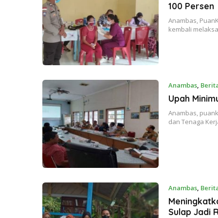
100 Persen
Anambas, PuanK
kembali melaksa
Anambas
,
Berit
Upah Minim
Anambas, puanke
dan Tenaga Ker
Anambas
,
Berit
Meningkatka
Sulap Jadi