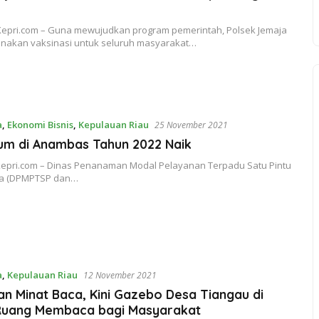
epri.com – Guna mewujudkan program pemerintah, Polsek Jemaja
nakan vaksinasi untuk seluruh masyarakat…
a
,
Ekonomi Bisnis
,
Kepulauan Riau
25 November 2021
um di Anambas Tahun 2022 Naik
pri.com – Dinas Penanaman Modal Pelayanan Terpadu Satu Pintu
ja (DPMPTSP dan…
a
,
Kepulauan Riau
12 November 2021
n Minat Baca, Kini Gazebo Desa Tiangau di
 Ruang Membaca bagi Masyarakat