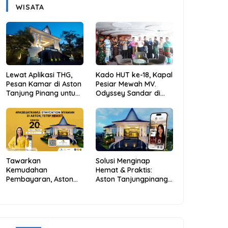
WISATA
Lewat Aplikasi THG,
Kado HUT ke-18, Kapal
Pesan Kamar di Aston
Pesiar Mewah MV.
Tanjung Pinang untuk
Odyssey Sandar di
Libur Sekolah Jadi
Tarempa, Bupati
Lebih Praktis dan
Aneng: Anambas Siap
Hemat
Mendunia
Tawarkan
Solusi Menginap
Kemudahan
Hemat & Praktis:
Pembayaran, Aston
Aston Tanjungpinang
Tanjungpinang
Hadirkan Kemudahan
Berikan Diskon 20%
Melalui THG App
Melalui ALLO PayLater