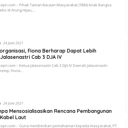
epri.com – Pihak Taman Bacaan Masyarakat (TBM) Anak Bangsa
bo di Arung Hijau,…
a
24 June 2021
rganisasi, Fiona Berharap Dapat Lebih
alasenastri Cab 3 DJA IV
ri.com – Ketua Jalasenastri Cab 3 DJA IV Daerah Jalasenastri
remp, Fiona…
a
24 June 2021
mpa Mensosialisasikan Rencana Pembangunan
Kabel Laut
epri.com – Guna memberikan pemahaman kepada masyarakat, PT