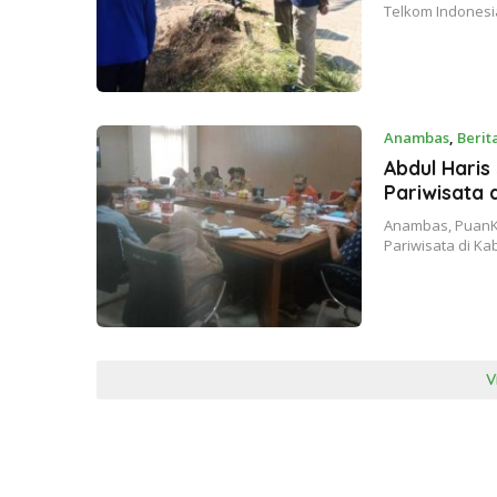
Telkom Indones
Anambas
,
Berit
Abdul Hari
Pariwisata 
Anambas, PuanK
Pariwisata di K
V