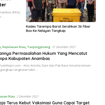
ter
nambas (KKA),
an…
Kades Tarempa Barat Serahkan 36 Fiber
Box Ke Nelayan Tangkap
a
,
Kepulauan Riau
,
Tanjungpinang
31 December 2021
kannya Permasalahan Hukum Yang Mencatut
mpa Kabupaten Anambas
uanKepri.com – Anis Anorita Zaini dan Pak Basir beserta teman-
gungkap rangkaian tabir…
auan Riau
2 December 2021
ja Terus Kebut Vaksinasi Guna Capai Target