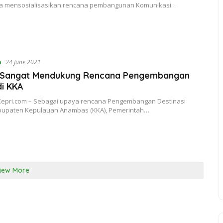
ia mensosialisasikan rencana pembangunan Komunikasi…
a
24 June 2021
s Sangat Mendukung Rencana Pengembangan
di KKA
epri.com – Sebagai upaya rencana Pengembangan Destinasi
abupaten Kepulauan Anambas (KKA), Pemerintah…
iew More