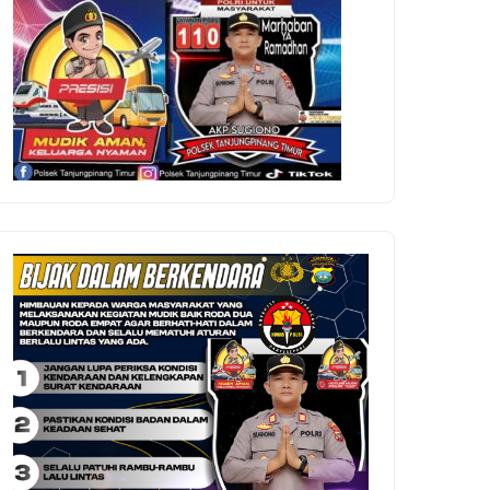
imo Membludak, 339 Regu Siap
Pesilat Terengganu Latihan
maikan Gerak Jalan Proklamasi
Bersama di Tanjungpinang J
anjungpinang 2026
Kejuaraan Malaysia