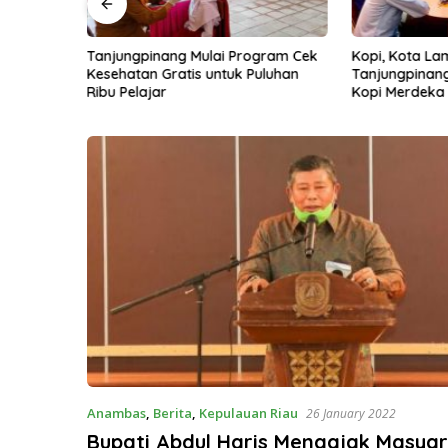
ke-81, 25
Tanjungpinang Mulai Program Cek
Kopi, Kota La
nggat
Kesehatan Gratis untuk Puluhan
Tanjungpinang 
k Bukit
Ribu Pelajar
Kopi Merdeka
Anambas
,
Berita
,
Kepulauan Riau
26 January 2022
Bupati Abdul Haris Mengajak Masya