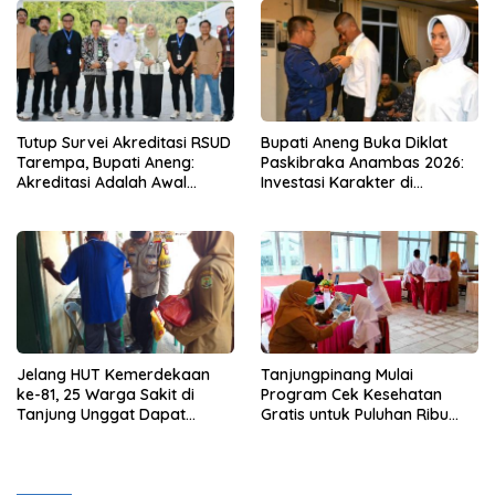
Tutup Survei Akreditasi RSUD
Bupati Aneng Buka Diklat
Tarempa, Bupati Aneng:
Paskibraka Anambas 2026:
Akreditasi Adalah Awal
Investasi Karakter di
Perbaikan Mutu
Beranda Terdepan NKRI
Jelang HUT Kemerdekaan
Tanjungpinang Mulai
ke-81, 25 Warga Sakit di
Program Cek Kesehatan
Tanjung Unggat Dapat
Gratis untuk Puluhan Ribu
Sembako dari Polsek Bukit
Pelajar
Bestari