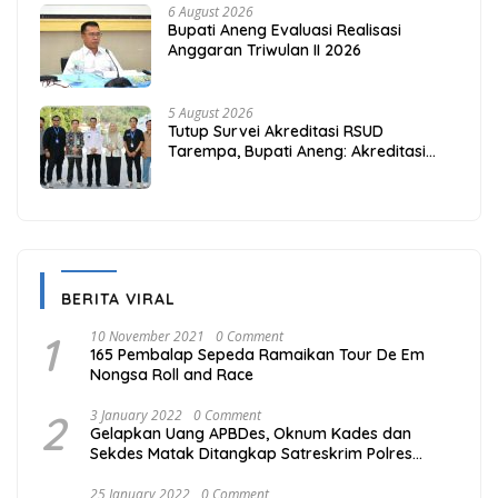
6 August 2026
Bupati Aneng Evaluasi Realisasi
Anggaran Triwulan II 2026
5 August 2026
Tutup Survei Akreditasi RSUD
Tarempa, Bupati Aneng: Akreditasi
Adalah Awal Perbaikan Mutu
BERITA VIRAL
1
10 November 2021
0 Comment
165 Pembalap Sepeda Ramaikan Tour De Em
Nongsa Roll and Race
2
3 January 2022
0 Comment
Gelapkan Uang APBDes, Oknum Kades dan
Sekdes Matak Ditangkap Satreskrim Polres
Kepulauan Anambas
25 January 2022
0 Comment