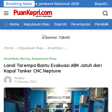
Skip
as ke Jambore Nasional 2026
Breaking News
Bupati Aneng Evaluasi Re
to
content
Home
Kepulauan Riau
Daerah
Perempuan
Pendidika
Home
Kepulauan Riau
Anambas
Anambas
,
Berita
,
Kepulauan Riau
Lanal Tarempa Bantu Evakuasi ABK Jatuh dari
Kapal Tanker CNC Neptune
Redaksi
13 January 2022