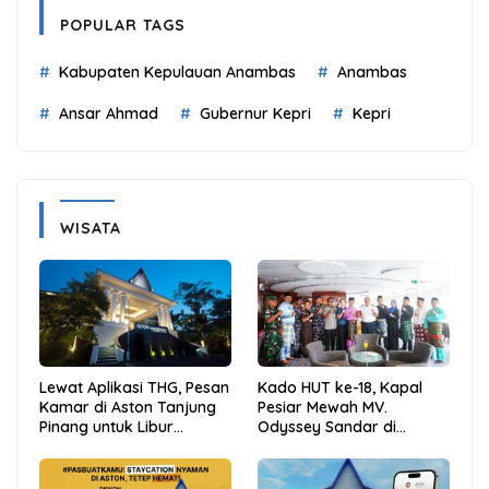
POPULAR TAGS
Kabupaten Kepulauan Anambas
Anambas
Ansar Ahmad
Gubernur Kepri
Kepri
WISATA
Lewat Aplikasi THG, Pesan
Kado HUT ke-18, Kapal
Kamar di Aston Tanjung
Pesiar Mewah MV.
Pinang untuk Libur
Odyssey Sandar di
Sekolah Jadi Lebih Praktis
Tarempa, Bupati Aneng:
dan Hemat
Anambas Siap Mendunia