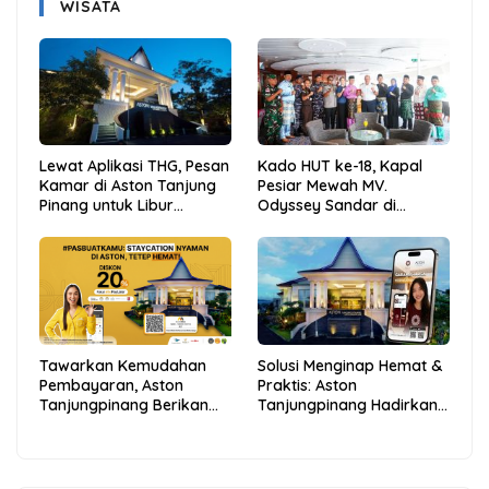
WISATA
Lewat Aplikasi THG, Pesan
Kado HUT ke-18, Kapal
Kamar di Aston Tanjung
Pesiar Mewah MV.
Pinang untuk Libur
Odyssey Sandar di
Sekolah Jadi Lebih Praktis
Tarempa, Bupati Aneng:
dan Hemat
Anambas Siap Mendunia
Tawarkan Kemudahan
Solusi Menginap Hemat &
Pembayaran, Aston
Praktis: Aston
Tanjungpinang Berikan
Tanjungpinang Hadirkan
Diskon 20% Melalui ALLO
Kemudahan Melalui THG
PayLater
App