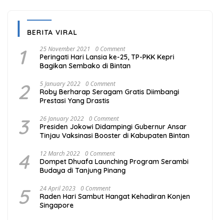
BERITA VIRAL
1
25 November 2021
0 Comment
Peringati Hari Lansia ke-25, TP-PKK Kepri
Bagikan Sembako di Bintan
2
5 January 2022
0 Comment
Roby Berharap Seragam Gratis Diimbangi
Prestasi Yang Drastis
3
26 January 2022
0 Comment
Presiden Jokowi Didampingi Gubernur Ansar
Tinjau Vaksinasi Booster di Kabupaten Bintan
4
12 March 2022
0 Comment
Dompet Dhuafa Launching Program Serambi
Budaya di Tanjung Pinang
5
24 April 2023
0 Comment
Raden Hari Sambut Hangat Kehadiran Konjen
Singapore