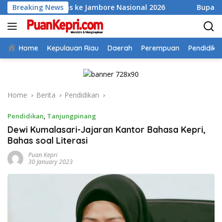
Skip
mbas ke Jambore Nasional 2026
Breaking News
Bupati Aneng Evaluasi 
to
content
Home
Kepulauan Riau
Daerah
Perempuan
Pendidika
Home
Berita
Pendidikan
Pendidikan
,
Tanjungpinang
Dewi Kumalasari-Jajaran Kantor Bahasa Kepri,
Bahas soal Literasi
Puan Kepri
30 January 2023