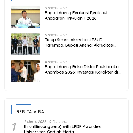
6 August 2026
Bupati Aneng Evaluasi Realisasi
Anggaran Triwulan II 2026
5 August 2026
Tutup Survei Akreditasi RSUD
Tarempa, Bupati Aneng: Akreditasi
Adalah Awal Perbaikan Mutu
4 August 2026
Bupati Aneng Buka Diklat Paskibraka
Anambas 2026: Investasi Karakter di
Beranda Terdepan NKRI
BERITA VIRAL
1
1 March 2022
0 Comment
Biru (Bincang seru) with LPDP Awardee
Universitas Gadjah Mada