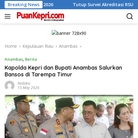
Skip
ulan II 2026
Breaking News
Tutup Survei Akreditasi RSUD Tarempa, Bu
to
content
Home
Kepulauan Riau
Anambas
Anambas
,
Berita
Kapolda Kepri dan Bupati Anambas Salurkan
Bansos di Tarempa Timur
Redaksi
15 May 2026