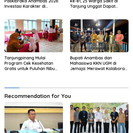
Paskibraka Anambas 2026:
ke-81, 25 Warga Sakit di
Investasi Karakter di
Tanjung Unggat Dapat
Beranda Terdepan NKRI
Sembako dari Polsek Bukit
Bestari
Tanjungpinang Mulai
Bupati Anambas dan
Program Cek Kesehatan
Mahasiswa KKN UGM di
Gratis untuk Puluhan Ribu
Jemaja: Merawat Kolaborasi
Pelajar
Pusat Pengetahuan dan
Pinggiran Kekuasaan
Recommendation for You