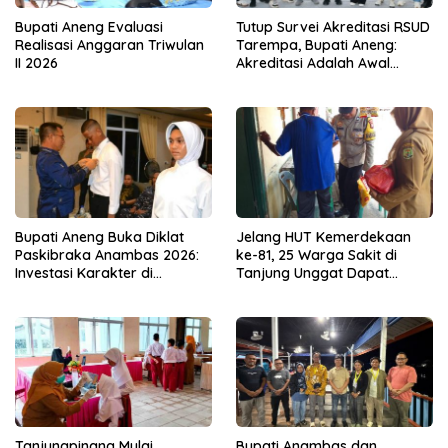
Bupati Aneng Evaluasi
Tutup Survei Akreditasi RSUD
Realisasi Anggaran Triwulan
Tarempa, Bupati Aneng:
II 2026
Akreditasi Adalah Awal
Perbaikan Mutu
Bupati Aneng Buka Diklat
Jelang HUT Kemerdekaan
Paskibraka Anambas 2026:
ke-81, 25 Warga Sakit di
Investasi Karakter di
Tanjung Unggat Dapat
Beranda Terdepan NKRI
Sembako dari Polsek Bukit
Bestari
Tanjungpinang Mulai
Bupati Anambas dan