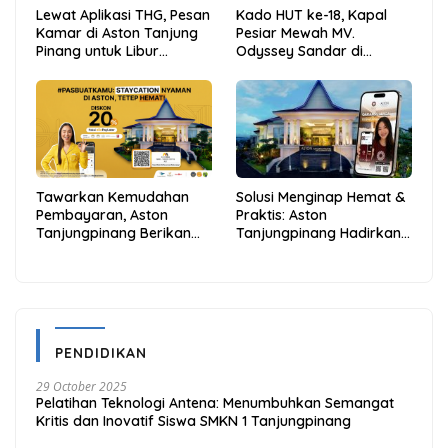
Lewat Aplikasi THG, Pesan
Kado HUT ke-18, Kapal
Kamar di Aston Tanjung
Pesiar Mewah MV.
Pinang untuk Libur
Odyssey Sandar di
Sekolah Jadi Lebih Praktis
Tarempa, Bupati Aneng:
dan Hemat
Anambas Siap Mendunia
Tawarkan Kemudahan
Solusi Menginap Hemat &
Pembayaran, Aston
Praktis: Aston
Tanjungpinang Berikan
Tanjungpinang Hadirkan
Diskon 20% Melalui ALLO
Kemudahan Melalui THG
PayLater
App
PENDIDIKAN
29 October 2025
Pelatihan Teknologi Antena: Menumbuhkan Semangat
Kritis dan Inovatif Siswa SMKN 1 Tanjungpinang