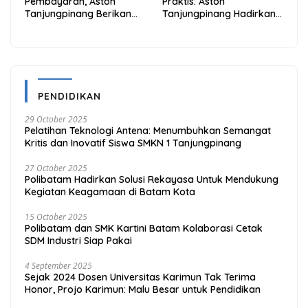
Pembayaran, Aston
Praktis: Aston
Tanjungpinang Berikan
Tanjungpinang Hadirkan
Diskon 20% Melalui ALLO
Kemudahan Melalui THG
PayLater
App
PENDIDIKAN
29 October 2025
Pelatihan Teknologi Antena: Menumbuhkan Semangat
Kritis dan Inovatif Siswa SMKN 1 Tanjungpinang
27 October 2025
Polibatam Hadirkan Solusi Rekayasa Untuk Mendukung
Kegiatan Keagamaan di Batam Kota
15 October 2025
Polibatam dan SMK Kartini Batam Kolaborasi Cetak
SDM Industri Siap Pakai
4 September 2025
Sejak 2024 Dosen Universitas Karimun Tak Terima
Honor, Projo Karimun: Malu Besar untuk Pendidikan