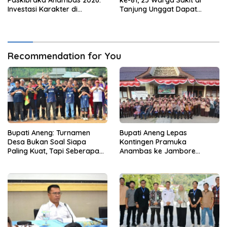
Investasi Karakter di
Tanjung Unggat Dapat
Beranda Terdepan NKRI
Sembako dari Polsek Bukit
Bestari
Recommendation for You
Bupati Aneng: Turnamen
Bupati Aneng Lepas
Desa Bukan Soal Siapa
Kontingen Pramuka
Paling Kuat, Tapi Seberapa
Anambas ke Jambore
Erat Persaudaraan Kita
Nasional 2026