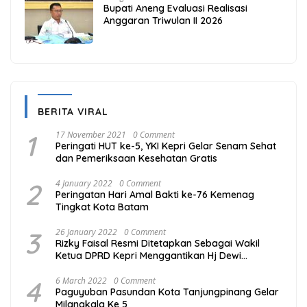
Bupati Aneng Evaluasi Realisasi
Anggaran Triwulan II 2026
BERITA VIRAL
1
17 November 2021
0 Comment
Peringati HUT ke-5, YKI Kepri Gelar Senam Sehat
dan Pemeriksaan Kesehatan Gratis
2
4 January 2022
0 Comment
Peringatan Hari Amal Bakti ke-76 Kemenag
Tingkat Kota Batam
3
26 January 2022
0 Comment
Rizky Faisal Resmi Ditetapkan Sebagai Wakil
Ketua DPRD Kepri Menggantikan Hj Dewi
Kumalasari Ansar
4
6 March 2022
0 Comment
Paguyuban Pasundan Kota Tanjungpinang Gelar
Milangkala Ke 5