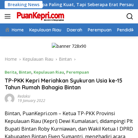
Skip
Soal Siapa Paling Kuat, Tapi Seberapa Erat Persaudaraan Kita
Breaking News
to
content
Home
Kepulauan Riau
Daerah
Perempuan
Pendidika
Home
Kepulauan Riau
Bintan
Berita
,
Bintan
,
Kepulauan Riau
,
Perempuan
TP-PKK Kepri Meriahkan Syukuran Usia ke-15
Tahun Rumah Bahagia Bintan
Redaksi
19 January 2022
Bintan, PuanKepri.com – Ketua TP-PKK Provinsi
Kepulauan Riau (Kepri) Dewi Kumalasari, didampingi Plt
Bupati Bintan Roby Kurniawan, dan Wakil Ketua I DPRD
Kabupaten Bintan Fiven Sumantri, menghadiri acara