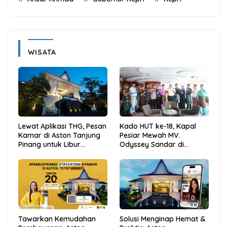
WISATA
Lewat Aplikasi THG, Pesan
Kado HUT ke-18, Kapal
Kamar di Aston Tanjung
Pesiar Mewah MV.
Pinang untuk Libur
Odyssey Sandar di
Sekolah Jadi Lebih Praktis
Tarempa, Bupati Aneng:
dan Hemat
Anambas Siap Mendunia
Tawarkan Kemudahan
Solusi Menginap Hemat &