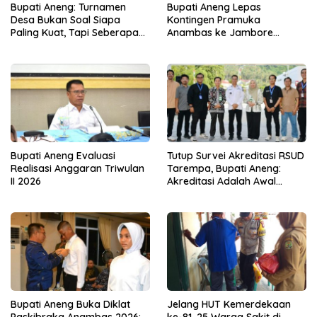
Bupati Aneng: Turnamen
Bupati Aneng Lepas
Desa Bukan Soal Siapa
Kontingen Pramuka
Paling Kuat, Tapi Seberapa
Anambas ke Jambore
Erat Persaudaraan Kita
Nasional 2026
Bupati Aneng Evaluasi
Tutup Survei Akreditasi RSUD
Realisasi Anggaran Triwulan
Tarempa, Bupati Aneng:
II 2026
Akreditasi Adalah Awal
Perbaikan Mutu
Bupati Aneng Buka Diklat
Jelang HUT Kemerdekaan
Paskibraka Anambas 2026:
ke-81, 25 Warga Sakit di