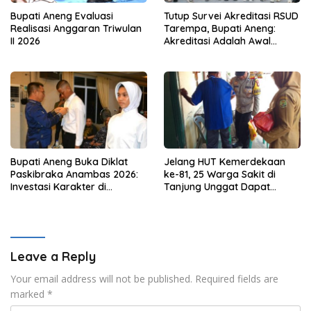
Bupati Aneng Evaluasi
Tutup Survei Akreditasi RSUD
Realisasi Anggaran Triwulan
Tarempa, Bupati Aneng:
II 2026
Akreditasi Adalah Awal
Perbaikan Mutu
Bupati Aneng Buka Diklat
Jelang HUT Kemerdekaan
Paskibraka Anambas 2026:
ke-81, 25 Warga Sakit di
Investasi Karakter di
Tanjung Unggat Dapat
Beranda Terdepan NKRI
Sembako dari Polsek Bukit
Bestari
Leave a Reply
Your email address will not be published.
Required fields are
marked
*