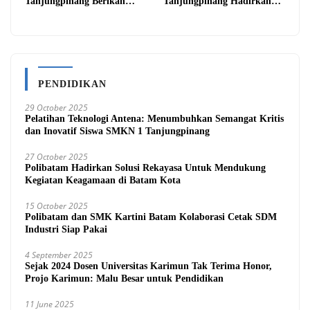
Tanjungpinang Berikan
Tanjungpinang Hadirkan
Diskon 20% Melalui ALLO
Kemudahan Melalui THG
PayLater
App
PENDIDIKAN
29 October 2025
Pelatihan Teknologi Antena: Menumbuhkan Semangat Kritis
dan Inovatif Siswa SMKN 1 Tanjungpinang
27 October 2025
Polibatam Hadirkan Solusi Rekayasa Untuk Mendukung
Kegiatan Keagamaan di Batam Kota
15 October 2025
Polibatam dan SMK Kartini Batam Kolaborasi Cetak SDM
Industri Siap Pakai
4 September 2025
Sejak 2024 Dosen Universitas Karimun Tak Terima Honor,
Projo Karimun: Malu Besar untuk Pendidikan
11 June 2025