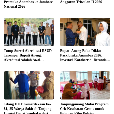
Pramuka Anambas ke Jambore
Anggaran Triwulan II 2026
Nasional 2026
Tutup Survei Akreditasi RSUD
Bupati Aneng Buka Diklat
Tarempa, Bupati Aneng:
Paskibraka Anambas 2026:
Akreditasi Adalah Awal
Investasi Karakter di Beranda
Perbaikan Mutu
Terdepan NKRI
Jelang HUT Kemerdekaan ke-
Tanjungpinang Mulai Program
81, 25 Warga Sakit di Tanjung
Cek Kesehatan Gratis untuk
Unggat Dapat Sembako dari
Puluhan Ribu Pelajar