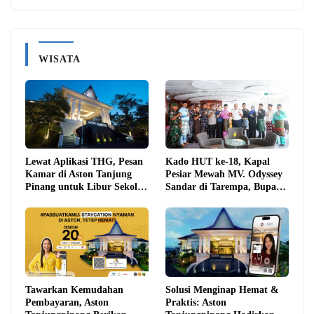
WISATA
Lewat Aplikasi THG, Pesan
Kado HUT ke-18, Kapal
Kamar di Aston Tanjung
Pesiar Mewah MV. Odyssey
Pinang untuk Libur Sekolah
Sandar di Tarempa, Bupati
Jadi Lebih Praktis dan
Aneng: Anambas Siap
Hemat
Mendunia
Tawarkan Kemudahan
Solusi Menginap Hemat &
Pembayaran, Aston
Praktis: Aston