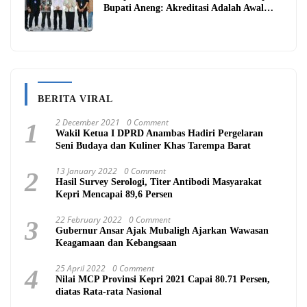
Bupati Aneng: Akreditasi Adalah Awal
Perbaikan Mutu
BERITA VIRAL
2 December 2021
0 Comment
1
Wakil Ketua I DPRD Anambas Hadiri Pergelaran
Seni Budaya dan Kuliner Khas Tarempa Barat
13 January 2022
0 Comment
2
Hasil Survey Serologi, Titer Antibodi Masyarakat
Kepri Mencapai 89,6 Persen
22 February 2022
0 Comment
3
Gubernur Ansar Ajak Mubaligh Ajarkan Wawasan
Keagamaan dan Kebangsaan
25 April 2022
0 Comment
4
Nilai MCP Provinsi Kepri 2021 Capai 80.71 Persen,
diatas Rata-rata Nasional