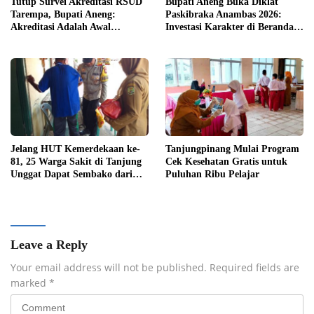
Tutup Survei Akreditasi RSUD
Bupati Aneng Buka Diklat
Tarempa, Bupati Aneng:
Paskibraka Anambas 2026:
Akreditasi Adalah Awal
Investasi Karakter di Beranda
Perbaikan Mutu
Terdepan NKRI
Jelang HUT Kemerdekaan ke-
Tanjungpinang Mulai Program
81, 25 Warga Sakit di Tanjung
Cek Kesehatan Gratis untuk
Unggat Dapat Sembako dari
Puluhan Ribu Pelajar
Polsek Bukit Bestari
Leave a Reply
Your email address will not be published.
Required fields are
marked
*