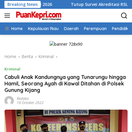
Skip
lan II 2026
Breaking News
Tutup Survei Akreditasi RSUD Tarempa, Bup
to
content
Home
Kepulauan Riau
Daerah
Perempuan
Pendidika
Home
Berita
Kriminal
Kriminal
Cabuli Anak Kandungnya yang Tunarungu hingga
Hamil, Seorang Ayah di Kawal Ditahan di Polsek
Gunung Kijang
Redaksi
18 October 2022