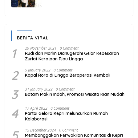
Beranda Terdepan NKRI
BERITA VIRAL
1
29 November 2021
0 Comment
Rudi dan Marlin Dianugerahi Gelar Kebesaran
Zuriat Kerajaan Riau Lingga
2
5 January 2022
0 Comment
Kapal Roro di Lingga Beroperasi Kembali
3
31 January 2022
0 Comment
Batam Makin Indah, Promosi Wisata Kian Mudah
4
17 April 2022
0 Comment
Partai Gelora Kepri meluncurkan Rumah
Kolaborasi
5
15 December 2024
0 Comment
Membanggakan Perwakilan Komunitas di Kepri