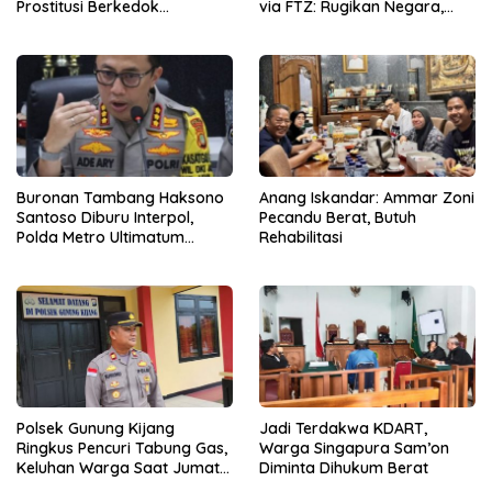
Prostitusi Berkedok
via FTZ: Rugikan Negara,
Perawatan Kecantikan
Ancam Lingkungan
Buronan Tambang Haksono
Anang Iskandar: Ammar Zoni
Santoso Diburu Interpol,
Pecandu Berat, Butuh
Polda Metro Ultimatum
Rehabilitasi
Segera Pulang
Polsek Gunung Kijang
Jadi Terdakwa KDART,
Ringkus Pencuri Tabung Gas,
Warga Singapura Sam’on
Keluhan Warga Saat Jumat
Diminta Dihukum Berat
Curhat