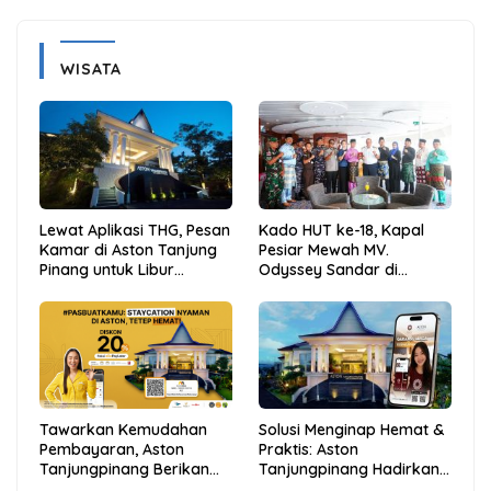
WISATA
Lewat Aplikasi THG, Pesan
Kado HUT ke-18, Kapal
Kamar di Aston Tanjung
Pesiar Mewah MV.
Pinang untuk Libur
Odyssey Sandar di
Sekolah Jadi Lebih Praktis
Tarempa, Bupati Aneng:
dan Hemat
Anambas Siap Mendunia
Tawarkan Kemudahan
Solusi Menginap Hemat &
Pembayaran, Aston
Praktis: Aston
Tanjungpinang Berikan
Tanjungpinang Hadirkan
Diskon 20% Melalui ALLO
Kemudahan Melalui THG