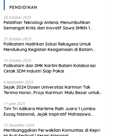
PENDIDIKAN
29 October 2025
Pelatihan Teknologi Antena: Menumbuhkan
Semangat Kritis dan Inovatif Siswa SMKN 1
Tanjungpinang
27 October 2025
Polibatam Hadirkan Solusi Rekayasa Untuk
Mendukung Kegiatan Keagamaan di Batam
Kota
15 October 2025
Polibatam dan SMK Kartini Batam Kolaborasi
Cetak SDM Industri Siap Pakai
4 September 2025
Sejak 2024 Dosen Universitas Karimun Tak
Terima Honor, Projo Karimun: Malu Besar untuk
Pendidikan
11 June 2025
Tim Tri Adikara Maritime Raih Juara 1 Lomba
Essay Nasional, Jejak Inspiratif Mahasiswa
UMRAH
15 December 2024
Membanggakan Perwakilan Komunitas di Kepri
Ini Ikuti Festival Literasi Nasional