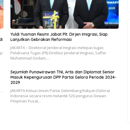
Yuldi Yusman Resmi Jabat Plt. Dirjen Imigrasi, Siap
di
Lanjutkan Gebrakan Reformasi
JAKARTA – Direktorat Jenderal Imigrasi melepas tugas
ap
Pelaksana Tugas (Plt) Direktur Jenderal Imigrasi, Saffar
Muhammad Godam,…
Sejumlah Punawirawan TNI, Artis dan Diplomat Senior
Masuk Kepengurusan DPP Partai Gelora Periode 2024-
2029
a…
JAKARTA-Ketua Umum Partai Gelombang Rakyat (Gelora)
Indonesia secara resmi melantik 526 pengurus Dewan
Pimpinan Pusat…