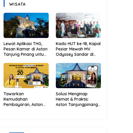
WISATA
Lewat Aplikasi THG,
Kado HUT ke-18, Kapal
Pesan Kamar di Aston
Pesiar Mewah MV.
Tanjung Pinang untuk
Odyssey Sandar di
Libur Sekolah Jadi
Tarempa, Bupati
Lebih Praktis dan
Aneng: Anambas Siap
Hemat
Mendunia
Tawarkan
Solusi Menginap
Kemudahan
Hemat & Praktis:
Pembayaran, Aston
Aston Tanjungpinang
Tanjungpinang
Hadirkan Kemudahan
Berikan Diskon 20%
Melalui THG App
Melalui ALLO PayLater