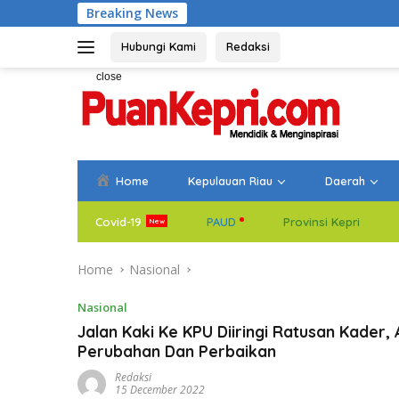
Skip
Breaking News
Bupati Aneng L
to
content
Hubungi Kami
Redaksi
close
Home
Kepulauan Riau
Daerah
Covid-19
PAUD
Provinsi Kepri
Home
Nasional
Nasional
Jalan Kaki Ke KPU Diiringi Ratusan Kader,
Perubahan Dan Perbaikan
Redaksi
15 December 2022