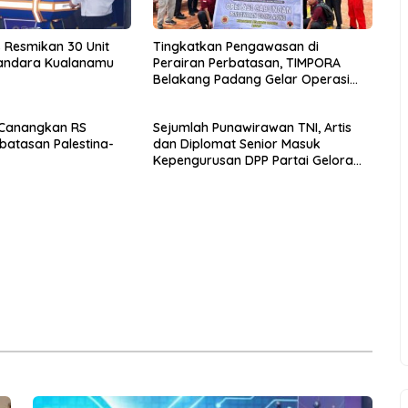
s Resmikan 30 Unit
Tingkatkan Pengawasan di
Bandara Kualanamu
Perairan Perbatasan, TIMPORA
Belakang Padang Gelar Operasi
Gabungan di Pulau Nipah
 Canangkan RS
Sejumlah Punawirawan TNI, Artis
rbatasan Palestina-
dan Diplomat Senior Masuk
Kepengurusan DPP Partai Gelora
Periode 2024-2029