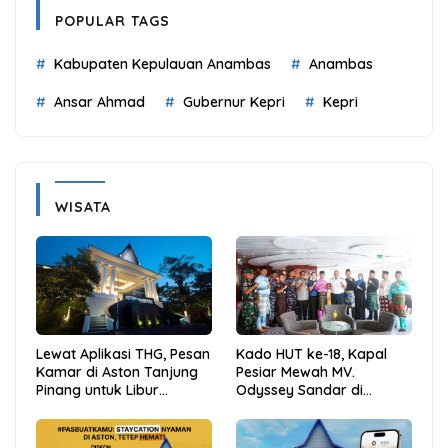
POPULAR TAGS
Kabupaten Kepulauan Anambas
Anambas
Ansar Ahmad
Gubernur Kepri
Kepri
WISATA
Lewat Aplikasi THG, Pesan
Kado HUT ke-18, Kapal
Kamar di Aston Tanjung
Pesiar Mewah MV.
Pinang untuk Libur
Odyssey Sandar di
Sekolah Jadi Lebih Praktis
Tarempa, Bupati Aneng:
dan Hemat
Anambas Siap Mendunia