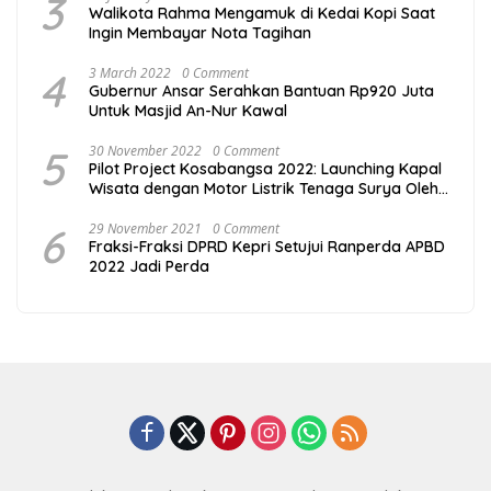
3
Walikota Rahma Mengamuk di Kedai Kopi Saat
Ingin Membayar Nota Tagihan
4
3 March 2022
0 Comment
Gubernur Ansar Serahkan Bantuan Rp920 Juta
Untuk Masjid An-Nur Kawal
5
30 November 2022
0 Comment
Pilot Project Kosabangsa 2022: Launching Kapal
Wisata dengan Motor Listrik Tenaga Surya Oleh
PJ Sekdakab Bintan di Pengudang Seafood
Festival
6
29 November 2021
0 Comment
Fraksi-Fraksi DPRD Kepri Setujui Ranperda APBD
2022 Jadi Perda