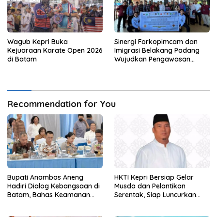
Wagub Kepri Buka
Sinergi Forkopimcam dan
Kejuaraan Karate Open 2026
Imigrasi Belakang Padang
di Batam
Wujudkan Pengawasan
Orang Asing Berbasis
Masyarakat
Recommendation for You
Bupati Anambas Aneng
HKTI Kepri Bersiap Gelar
Hadiri Dialog Kebangsaan di
Musda dan Pelantikan
Batam, Bahas Keamanan
Serentak, Siap Luncurkan
Perbatasan
Gerakan Gerbang Pangan