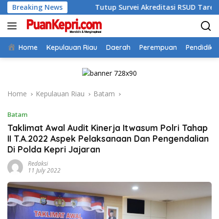
Skip
2026
Breaking News
Tutup Survei Akreditasi RSUD Tarempa, Bupati Ane
to
content
Home
Kepulauan Riau
Daerah
Perempuan
Pendidika
Home
Kepulauan Riau
Batam
Batam
Taklimat Awal Audit Kinerja Itwasum Polri Tahap
II T.A.2022 Aspek Pelaksanaan Dan Pengendalian
Di Polda Kepri Jajaran
Redaksi
11 July 2022