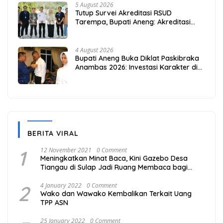
5 August 2026
Tutup Survei Akreditasi RSUD
Tarempa, Bupati Aneng: Akreditasi
Adalah Awal Perbaikan Mutu
4 August 2026
Bupati Aneng Buka Diklat Paskibraka
Anambas 2026: Investasi Karakter di
Beranda Terdepan NKRI
BERITA VIRAL
1
12 November 2021
0 Comment
Meningkatkan Minat Baca, Kini Gazebo Desa
Tiangau di Sulap Jadi Ruang Membaca bagi
Masyarakat
2
4 January 2022
0 Comment
Wako dan Wawako Kembalikan Terkait Uang
TPP ASN
25 January 2022
0 Comment