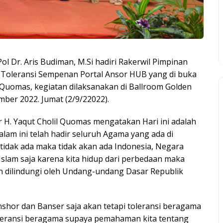
l Dr. Aris Budiman, M.Si hadiri Rakerwil Pimpinan
k Toleransi Sempenan Portal Ansor HUB yang di buka
Quomas, kegiatan dilaksanakan di Ballroom Golden
ber 2022. Jumat (2/9/22022).
. Yaqut Cholil Quomas mengatakan Hari ini adalah
am ini telah hadir seluruh Agama yang ada di
tidak ada maka tidak akan ada Indonesia, Negara
Islam saja karena kita hidup dari perbedaan maka
n dilindungi oleh Undang-undang Dasar Republik
nshor dan Banser saja akan tetapi toleransi beragama
oleransi beragama supaya pemahaman kita tentang