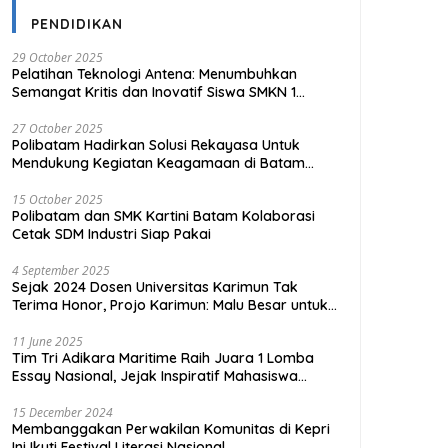
PENDIDIKAN
29 October 2025
Pelatihan Teknologi Antena: Menumbuhkan
Semangat Kritis dan Inovatif Siswa SMKN 1
Tanjungpinang
27 October 2025
Polibatam Hadirkan Solusi Rekayasa Untuk
Mendukung Kegiatan Keagamaan di Batam
Kota
15 October 2025
Polibatam dan SMK Kartini Batam Kolaborasi
Cetak SDM Industri Siap Pakai
4 September 2025
Sejak 2024 Dosen Universitas Karimun Tak
Terima Honor, Projo Karimun: Malu Besar untuk
Pendidikan
11 June 2025
Tim Tri Adikara Maritime Raih Juara 1 Lomba
Essay Nasional, Jejak Inspiratif Mahasiswa
UMRAH
15 December 2024
Membanggakan Perwakilan Komunitas di Kepri
Ini Ikuti Festival Literasi Nasional