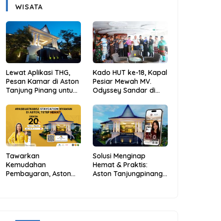
WISATA
Lewat Aplikasi THG,
Kado HUT ke-18, Kapal
Pesan Kamar di Aston
Pesiar Mewah MV.
Tanjung Pinang untuk
Odyssey Sandar di
Libur Sekolah Jadi
Tarempa, Bupati
Lebih Praktis dan
Aneng: Anambas Siap
Hemat
Mendunia
Tawarkan
Solusi Menginap
Kemudahan
Hemat & Praktis:
Pembayaran, Aston
Aston Tanjungpinang
Tanjungpinang
Hadirkan Kemudahan
Berikan Diskon 20%
Melalui THG App
Melalui ALLO PayLater