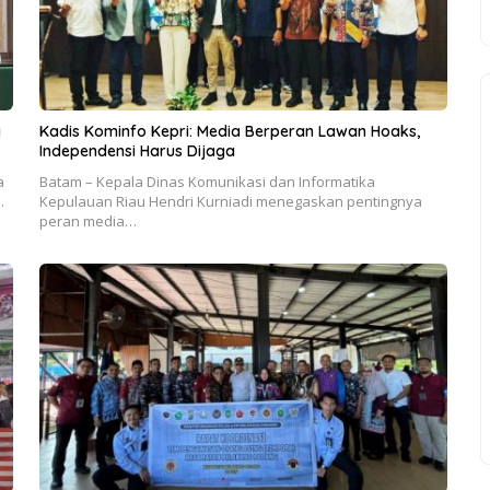
i
Kadis Kominfo Kepri: Media Berperan Lawan Hoaks,
Independensi Harus Dijaga
a
Batam – Kepala Dinas Komunikasi dan Informatika
…
Kepulauan Riau Hendri Kurniadi menegaskan pentingnya
peran media…