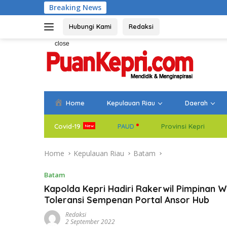
Skip
Breaking News
Bupati Aneng Lepas Kon
to
content
Hubungi Kami
Redaksi
close
Home
Kepulauan Riau
Daerah
Covid-19
PAUD
Provinsi Kepri
Home
Kepulauan Riau
Batam
Batam
Kapolda Kepri Hadiri Rakerwil Pimpinan W
Toleransi Sempenan Portal Ansor Hub
Redaksi
2 September 2022