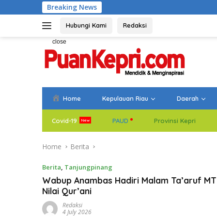
Skip
Breaking News
Bupati Aneng Evaluasi Re
to
content
Hubungi Kami
Redaksi
close
Home
Kepulauan Riau
Daerah
Covid-19
PAUD
Provinsi Kepri
Home
Berita
Berita
,
Tanjungpinang
Wabup Anambas Hadiri Malam Ta’aruf MT
Nilai Qur’ani
Redaksi
4 July 2026