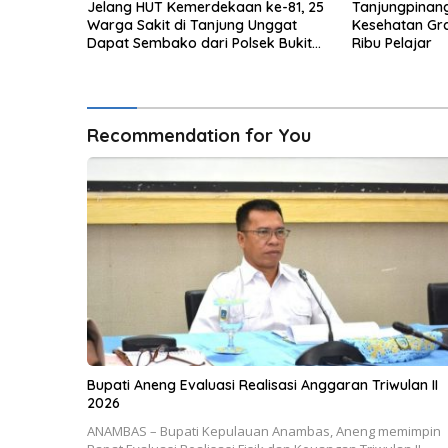
Jelang HUT Kemerdekaan ke-81, 25
Tanjungpinan
Warga Sakit di Tanjung Unggat
Kesehatan Gra
Dapat Sembako dari Polsek Bukit
Ribu Pelajar
Bestari
Recommendation for You
Bupati Aneng Evaluasi Realisasi Anggaran Triwulan II
2026
ANAMBAS – Bupati Kepulauan Anambas, Aneng memimpin