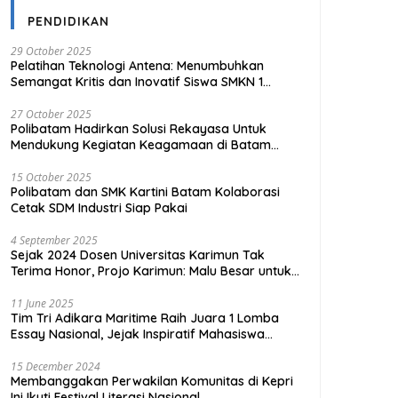
PENDIDIKAN
29 October 2025
Pelatihan Teknologi Antena: Menumbuhkan
Semangat Kritis dan Inovatif Siswa SMKN 1
Tanjungpinang
27 October 2025
Polibatam Hadirkan Solusi Rekayasa Untuk
Mendukung Kegiatan Keagamaan di Batam
Kota
15 October 2025
Polibatam dan SMK Kartini Batam Kolaborasi
Cetak SDM Industri Siap Pakai
4 September 2025
Sejak 2024 Dosen Universitas Karimun Tak
Terima Honor, Projo Karimun: Malu Besar untuk
Pendidikan
11 June 2025
Tim Tri Adikara Maritime Raih Juara 1 Lomba
Essay Nasional, Jejak Inspiratif Mahasiswa
UMRAH
15 December 2024
Membanggakan Perwakilan Komunitas di Kepri
Ini Ikuti Festival Literasi Nasional