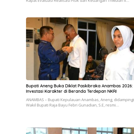
Rapat Evaluasi Realisasi Fisik dan Keuangan Triwulan II…
Bupati Aneng Buka Diklat Paskibraka Anambas 2026:
Investasi Karakter di Beranda Terdepan NKRI
ANAMBAS – Bupati Kepulauan Anambas, Aneng, didampingi
Wakil Bupati Raja Bayu Febri Gunadian, S.E, resmi…