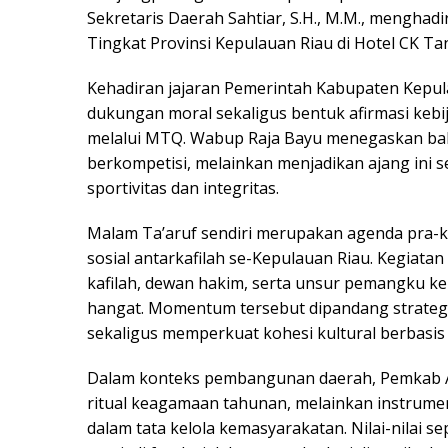
Sekretaris Daerah Sahtiar, S.H., M.M., menghad
Tingkat Provinsi Kepulauan Riau di Hotel CK Ta
Kehadiran jajaran Pemerintah Kabupaten Kepul
dukungan moral sekaligus bentuk afirmasi keb
melalui MTQ. Wabup Raja Bayu menegaskan bah
berkompetisi, melainkan menjadikan ajang ini se
sportivitas dan integritas.
Malam Ta’aruf sendiri merupakan agenda pra-k
sosial antarkafilah se-Kepulauan Riau. Kegiat
kafilah, dewan hakim, serta unsur pemangku ke
hangat. Momentum tersebut dipandang strategis
sekaligus memperkuat kohesi kultural berbasis ni
Dalam konteks pembangunan daerah, Pemkab
ritual keagamaan tahunan, melainkan instrumen 
dalam tata kelola kemasyarakatan. Nilai-nilai s