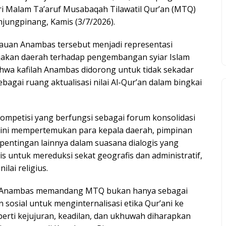
iri Malam Ta’aruf Musabaqah Tilawatil Qur’an (MTQ)
njungpinang, Kamis (3/7/2026).
auan Anambas tersebut menjadi representasi
ijakan daerah terhadap pengembangan syiar Islam
wa kafilah Anambas didorong untuk tidak sekadar
bagai ruang aktualisasi nilai Al-Qur’an dalam bingkai
ompetisi yang berfungsi sebagai forum konsolidasi
an ini mempertemukan para kepala daerah, pimpinan
pentingan lainnya dalam suasana dialogis yang
 untuk mereduksi sekat geografis dan administratif,
lai religius.
 Anambas memandang MTQ bukan hanya sebagai
sosial untuk menginternalisasi etika Qur’ani ke
eperti kejujuran, keadilan, dan ukhuwah diharapkan