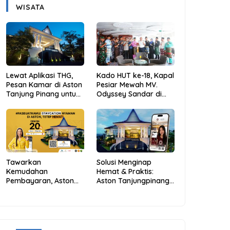
WISATA
Lewat Aplikasi THG,
Kado HUT ke-18, Kapal
Pesan Kamar di Aston
Pesiar Mewah MV.
Tanjung Pinang untuk
Odyssey Sandar di
Libur Sekolah Jadi
Tarempa, Bupati
Lebih Praktis dan
Aneng: Anambas Siap
Hemat
Mendunia
Tawarkan
Solusi Menginap
Kemudahan
Hemat & Praktis:
Pembayaran, Aston
Aston Tanjungpinang
Tanjungpinang
Hadirkan Kemudahan
Berikan Diskon 20%
Melalui THG App
Melalui ALLO PayLater