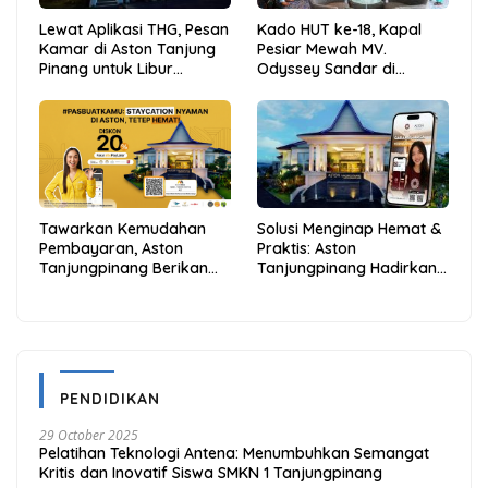
Lewat Aplikasi THG, Pesan
Kado HUT ke-18, Kapal
Kamar di Aston Tanjung
Pesiar Mewah MV.
Pinang untuk Libur
Odyssey Sandar di
Sekolah Jadi Lebih Praktis
Tarempa, Bupati Aneng:
dan Hemat
Anambas Siap Mendunia
Tawarkan Kemudahan
Solusi Menginap Hemat &
Pembayaran, Aston
Praktis: Aston
Tanjungpinang Berikan
Tanjungpinang Hadirkan
Diskon 20% Melalui ALLO
Kemudahan Melalui THG
PayLater
App
PENDIDIKAN
29 October 2025
Pelatihan Teknologi Antena: Menumbuhkan Semangat
Kritis dan Inovatif Siswa SMKN 1 Tanjungpinang