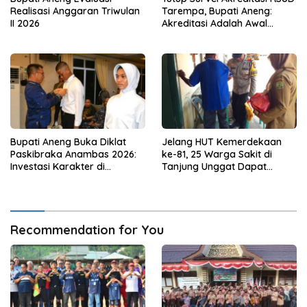
Realisasi Anggaran Triwulan
Tarempa, Bupati Aneng:
II 2026
Akreditasi Adalah Awal
Perbaikan Mutu
Bupati Aneng Buka Diklat
Jelang HUT Kemerdekaan
Paskibraka Anambas 2026:
ke-81, 25 Warga Sakit di
Investasi Karakter di
Tanjung Unggat Dapat
Beranda Terdepan NKRI
Sembako dari Polsek Bukit
Bestari
Recommendation for You