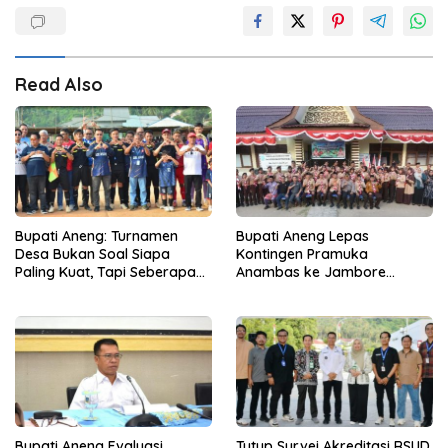
Read Also
Bupati Aneng: Turnamen
Bupati Aneng Lepas
Desa Bukan Soal Siapa
Kontingen Pramuka
Paling Kuat, Tapi Seberapa
Anambas ke Jambore
Erat Persaudaraan Kita
Nasional 2026
Bupati Aneng Evaluasi
Tutup Survei Akreditasi RSUD