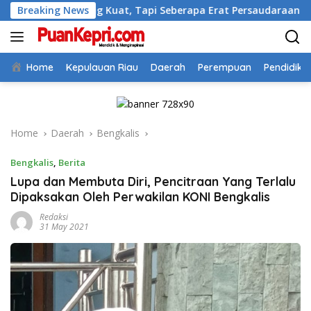
Skip
Paling Kuat, Tapi Seberapa Erat Persaudaraan Kita
Breaking News
Bu
to
content
Home
Kepulauan Riau
Daerah
Perempuan
Pendidika
Home
Daerah
Bengkalis
Bengkalis
,
Berita
Lupa dan Membuta Diri, Pencitraan Yang Terlalu
Dipaksakan Oleh Perwakilan KONI Bengkalis
Redaksi
31 May 2021