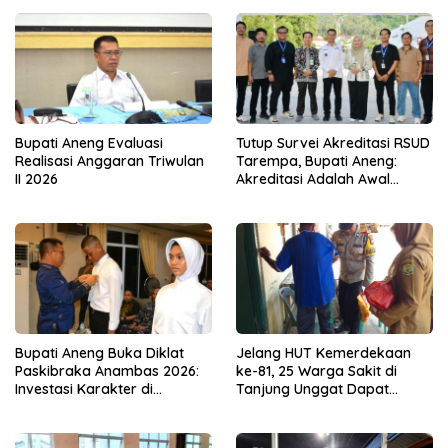
Bupati Aneng Evaluasi
Tutup Survei Akreditasi RSUD
Realisasi Anggaran Triwulan
Tarempa, Bupati Aneng:
II 2026
Akreditasi Adalah Awal
Perbaikan Mutu
Bupati Aneng Buka Diklat
Jelang HUT Kemerdekaan
Paskibraka Anambas 2026:
ke-81, 25 Warga Sakit di
Investasi Karakter di
Tanjung Unggat Dapat
Beranda Terdepan NKRI
Sembako dari Polsek Bukit
Bestari