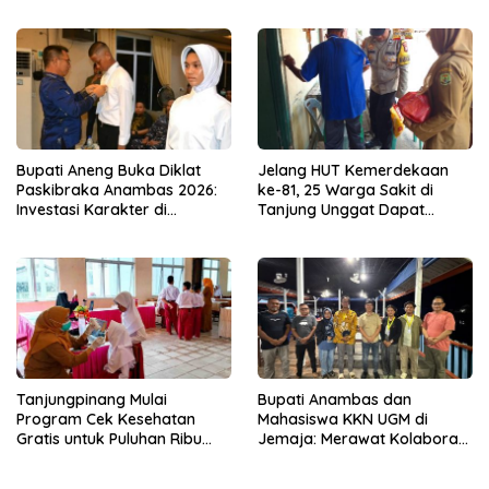
Perbaikan Mutu
Bupati Aneng Buka Diklat
Jelang HUT Kemerdekaan
Paskibraka Anambas 2026:
ke-81, 25 Warga Sakit di
Investasi Karakter di
Tanjung Unggat Dapat
Beranda Terdepan NKRI
Sembako dari Polsek Bukit
Bestari
Tanjungpinang Mulai
Bupati Anambas dan
Program Cek Kesehatan
Mahasiswa KKN UGM di
Gratis untuk Puluhan Ribu
Jemaja: Merawat Kolaborasi
Pelajar
Pusat Pengetahuan dan
Pinggiran Kekuasaan