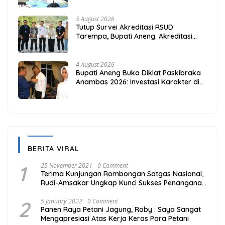
5 August 2026
Tutup Survei Akreditasi RSUD
Tarempa, Bupati Aneng: Akreditasi
Adalah Awal Perbaikan Mutu
4 August 2026
Bupati Aneng Buka Diklat Paskibraka
Anambas 2026: Investasi Karakter di
Beranda Terdepan NKRI
BERITA VIRAL
1
25 November 2021
0 Comment
Terima Kunjungan Rombongan Satgas Nasional,
Rudi-Amsakar Ungkap Kunci Sukses Penanganan
Covid-19 di Batam
2
5 January 2022
0 Comment
Panen Raya Petani Jagung, Roby : Saya Sangat
Mengapresiasi Atas Kerja Keras Para Petani