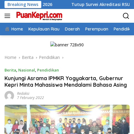
Skip
n II 2026
Breaking News
Tutup Survei Akreditasi RSUD Tarempa, Bupat
to
content
Home
Kepulauan Riau
Daerah
Perempuan
Pendidika
Home
Berita
Pendidikan
Berita
,
Nasional
,
Pendidikan
Kunjungi Asrama IPMKR Yogyakarta, Gubernur
Kepri Minta Mahasiswa Mendalami Bahasa Asing
Redaksi
7 February 2022