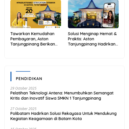
dan Hemat
Anambas Siap Mendunia
Tawarkan Kemudahan
Solusi Menginap Hemat &
Pembayaran, Aston
Praktis: Aston
Tanjungpinang Berikan
Tanjungpinang Hadirkan
Diskon 20% Melalui ALLO
Kemudahan Melalui THG
PayLater
App
PENDIDIKAN
29 October 2025
Pelatihan Teknologi Antena: Menumbuhkan Semangat
Kritis dan Inovatif Siswa SMKN 1 Tanjungpinang
27 October 2025
Polibatam Hadirkan Solusi Rekayasa Untuk Mendukung
Kegiatan Keagamaan di Batam Kota