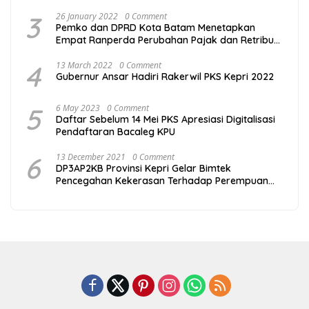
3
26 January 2022
0 Comment
Pemko dan DPRD Kota Batam Menetapkan
Empat Ranperda Perubahan Pajak dan Retribusi
Daerah
4
13 March 2022
0 Comment
Gubernur Ansar Hadiri Rakerwil PKS Kepri 2022
5
6 May 2023
0 Comment
Daftar Sebelum 14 Mei PKS Apresiasi Digitalisasi
Pendaftaran Bacaleg KPU
6
13 December 2021
0 Comment
DP3AP2KB Provinsi Kepri Gelar Bimtek
Pencegahan Kekerasan Terhadap Perempuan
dan Anak