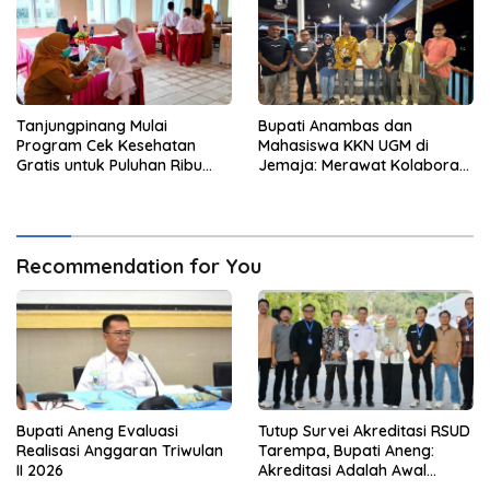
Tanjungpinang Mulai
Bupati Anambas dan
Program Cek Kesehatan
Mahasiswa KKN UGM di
Gratis untuk Puluhan Ribu
Jemaja: Merawat Kolaborasi
Pelajar
Pusat Pengetahuan dan
Pinggiran Kekuasaan
Recommendation for You
Bupati Aneng Evaluasi
Tutup Survei Akreditasi RSUD
Realisasi Anggaran Triwulan
Tarempa, Bupati Aneng:
II 2026
Akreditasi Adalah Awal