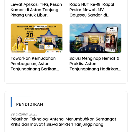
Lewat Aplikasi THG, Pesan
Kado HUT ke-18, Kapal
Kamar di Aston Tanjung
Pesiar Mewah MV.
Pinang untuk Libur
Odyssey Sandar di
Sekolah Jadi Lebih Praktis
Tarempa, Bupati Aneng:
dan Hemat
Anambas Siap Mendunia
Tawarkan Kemudahan
Solusi Menginap Hemat &
Pembayaran, Aston
Praktis: Aston
Tanjungpinang Berikan
Tanjungpinang Hadirkan
Diskon 20% Melalui ALLO
Kemudahan Melalui THG
PayLater
App
PENDIDIKAN
29 October 2025
Pelatihan Teknologi Antena: Menumbuhkan Semangat
Kritis dan Inovatif Siswa SMKN 1 Tanjungpinang