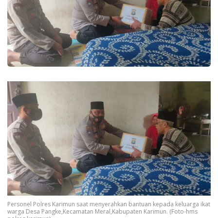
Personel Polres Karimun saat menyerahkan bantuan kepada keluarga ikat
warga Desa Pangke,Kecamatan Meral,Kabupaten Karimun. (Foto-hms