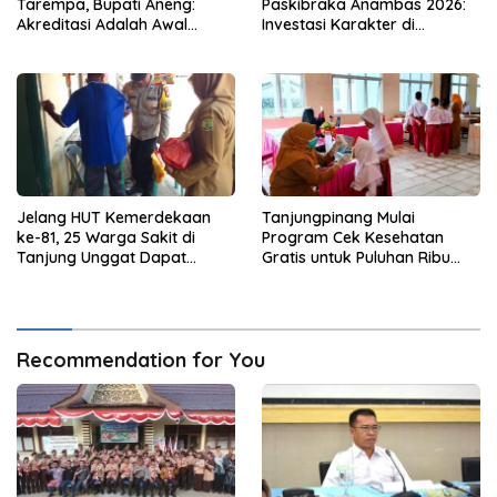
Tarempa, Bupati Aneng:
Paskibraka Anambas 2026:
Akreditasi Adalah Awal
Investasi Karakter di
Perbaikan Mutu
Beranda Terdepan NKRI
Jelang HUT Kemerdekaan
Tanjungpinang Mulai
ke-81, 25 Warga Sakit di
Program Cek Kesehatan
Tanjung Unggat Dapat
Gratis untuk Puluhan Ribu
Sembako dari Polsek Bukit
Pelajar
Bestari
Recommendation for You