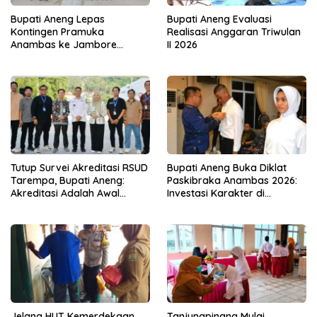
Bupati Aneng Lepas
Bupati Aneng Evaluasi
Kontingen Pramuka
Realisasi Anggaran Triwulan
Anambas ke Jambore
II 2026
Nasional 2026
Tutup Survei Akreditasi RSUD
Bupati Aneng Buka Diklat
Tarempa, Bupati Aneng:
Paskibraka Anambas 2026:
Akreditasi Adalah Awal
Investasi Karakter di
Perbaikan Mutu
Beranda Terdepan NKRI
Jelang HUT Kemerdekaan
Tanjungpinang Mulai