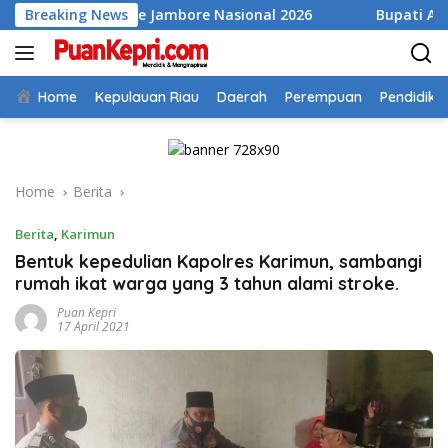
Skip
s ke Jambore Nasional 2026
Breaking News
Bupati Aneng Evaluasi Rea
to
content
Home
Kepulauan Riau
Daerah
Perempuan
Pendidika
Home
Berita
Berita
,
Karimun
Bentuk kepedulian Kapolres Karimun, sambangi
rumah ikat warga yang 3 tahun alami stroke.
Puan Kepri
17 April 2021