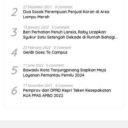
2
27 December 2021
0 Comment
Dua Sosok Perempuan Penjual Koran di Area
Lampu Merah
3
19 January 2022
0 Comment
Beri Perhatian Penuh Lansia, Roby Ucapkan
Syukur Satu Setengah Dekade di Rumah Bahagia
Bintan
4
25 February 2022
0 Comment
GenBI Goes To Campus
5
11 June 2022
0 Comment
Bawaslu Kota Tanjungpinang Siapkan Meja
Layanan Pemantau Pemilu 2024
6
17 November 2021
0 Comment
Pemprov dan DPRD Kepri Teken Kesepakatan
KUA PPAS APBD 2022