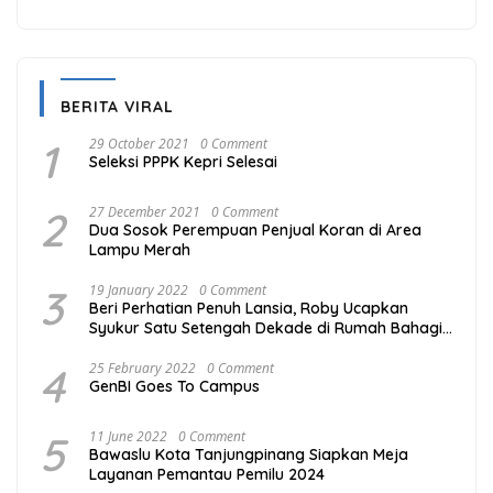
BERITA VIRAL
1
29 October 2021
0 Comment
Seleksi PPPK Kepri Selesai
2
27 December 2021
0 Comment
Dua Sosok Perempuan Penjual Koran di Area
Lampu Merah
3
19 January 2022
0 Comment
Beri Perhatian Penuh Lansia, Roby Ucapkan
Syukur Satu Setengah Dekade di Rumah Bahagia
Bintan
4
25 February 2022
0 Comment
GenBI Goes To Campus
5
11 June 2022
0 Comment
Bawaslu Kota Tanjungpinang Siapkan Meja
Layanan Pemantau Pemilu 2024