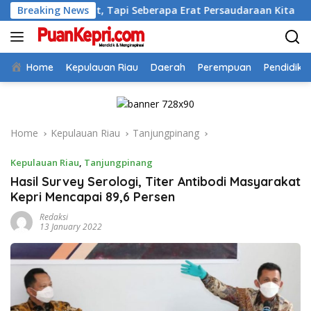
Skip
Kuat, Tapi Seberapa Erat Persaudaraan Kita
Breaking News
Bupati A
to
content
Home
Kepulauan Riau
Daerah
Perempuan
Pendidika
Home
Kepulauan Riau
Tanjungpinang
Kepulauan Riau
,
Tanjungpinang
Hasil Survey Serologi, Titer Antibodi Masyarakat
Kepri Mencapai 89,6 Persen
Redaksi
13 January 2022