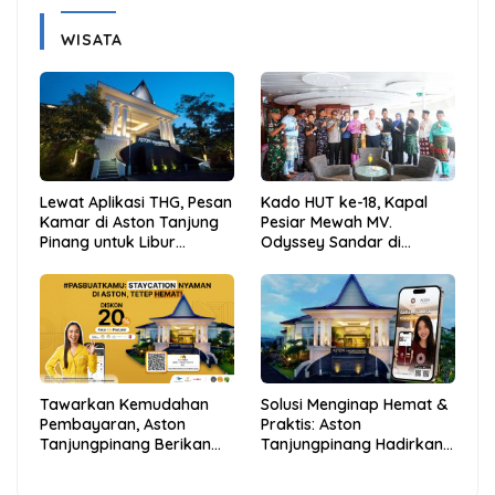
WISATA
Lewat Aplikasi THG, Pesan
Kado HUT ke-18, Kapal
Kamar di Aston Tanjung
Pesiar Mewah MV.
Pinang untuk Libur
Odyssey Sandar di
Sekolah Jadi Lebih Praktis
Tarempa, Bupati Aneng:
dan Hemat
Anambas Siap Mendunia
Tawarkan Kemudahan
Solusi Menginap Hemat &
Pembayaran, Aston
Praktis: Aston
Tanjungpinang Berikan
Tanjungpinang Hadirkan
Diskon 20% Melalui ALLO
Kemudahan Melalui THG
PayLater
App