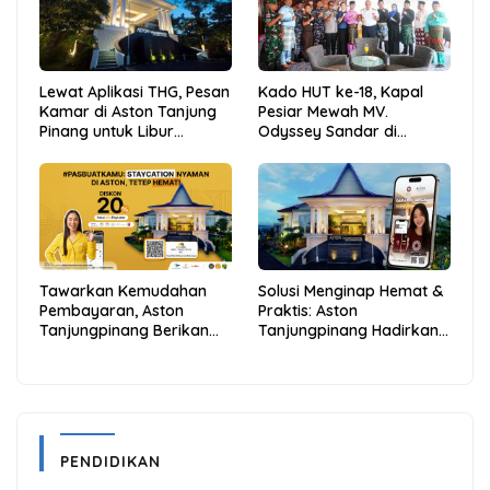
Lewat Aplikasi THG, Pesan
Kado HUT ke-18, Kapal
Kamar di Aston Tanjung
Pesiar Mewah MV.
Pinang untuk Libur
Odyssey Sandar di
Sekolah Jadi Lebih Praktis
Tarempa, Bupati Aneng:
dan Hemat
Anambas Siap Mendunia
Tawarkan Kemudahan
Solusi Menginap Hemat &
Pembayaran, Aston
Praktis: Aston
Tanjungpinang Berikan
Tanjungpinang Hadirkan
Diskon 20% Melalui ALLO
Kemudahan Melalui THG
PayLater
App
PENDIDIKAN