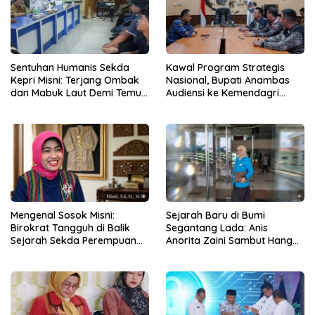
Sentuhan Humanis Sekda
Kawal Program Strategis
Kepri Misni: Terjang Ombak
Nasional, Bupati Anambas
dan Mabuk Laut Demi Temui
Audiensi ke Kemendagri
Nelayan Bintan Pesisir
Terkait Dukungan Anggaran
Mengenal Sosok Misni:
Sejarah Baru di Bumi
Birokrat Tangguh di Balik
Segantang Lada: Anis
Sejarah Sekda Perempuan
Anorita Zaini Sambut Hangat
Pertama Kepri
Misni Sebagai Sekda
Perempuan Pertama Kepri