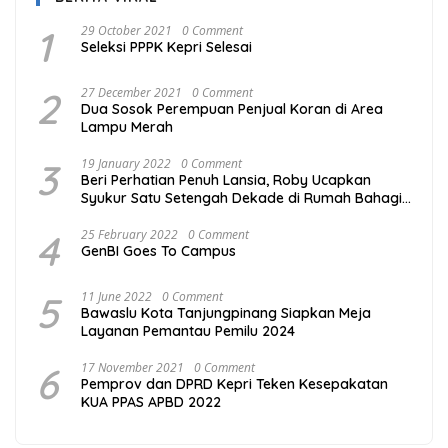
1
29 October 2021
0 Comment
Seleksi PPPK Kepri Selesai
2
27 December 2021
0 Comment
Dua Sosok Perempuan Penjual Koran di Area
Lampu Merah
3
19 January 2022
0 Comment
Beri Perhatian Penuh Lansia, Roby Ucapkan
Syukur Satu Setengah Dekade di Rumah Bahagia
Bintan
4
25 February 2022
0 Comment
GenBI Goes To Campus
5
11 June 2022
0 Comment
Bawaslu Kota Tanjungpinang Siapkan Meja
Layanan Pemantau Pemilu 2024
6
17 November 2021
0 Comment
Pemprov dan DPRD Kepri Teken Kesepakatan
KUA PPAS APBD 2022