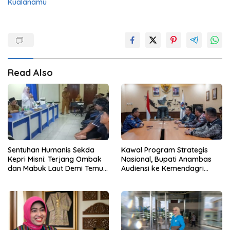
Kualanamu
Read Also
Sentuhan Humanis Sekda
Kawal Program Strategis
Kepri Misni: Terjang Ombak
Nasional, Bupati Anambas
dan Mabuk Laut Demi Temui
Audiensi ke Kemendagri
Nelayan Bintan Pesisir
Terkait Dukungan Anggaran