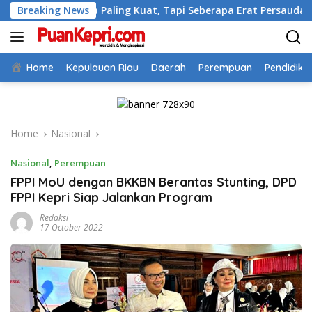
Skip
apa Paling Kuat, Tapi Seberapa Erat Persaudaraan Kita
Breaking News
to
content
Home
Kepulauan Riau
Daerah
Perempuan
Pendidika
Home
Nasional
Nasional
,
Perempuan
FPPI MoU dengan BKKBN Berantas Stunting, DPD
FPPI Kepri Siap Jalankan Program
Redaksi
17 October 2022