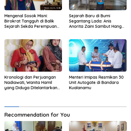
Mengenal Sosok Misni:
Sejarah Baru di Bumi
Birokrat Tangguh di Balik
Segantang Lada: Anis
Sejarah Sekda Perempuan
Anorita Zaini Sambut Hangat
Pertama Kepri
Misni Sebagai Sekda
Perempuan Pertama Kepri
Kronologi dan Perjuangan
Menteri Imipas Resmikan 30
Nadiawati, Wanita Hamil
Unit Autogate di Bandara
yang Diduga Ditelantarkan
Kualanamu
Oknum ASN DLHK Kepri
Recommendation for You