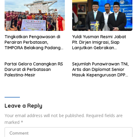
Tingkatkan Pengawasan di
Yuldi Yusman Resmi Jabat
Perairan Perbatasan,
Plt. Dirjen Imigrasi, Siap
TIMPORA Belakang Padang
Lanjutkan Gebrakan
Gelar Operasi Gabungan di
Reformasi
Pulau Nipah
Partai Gelora Canangkan RS
Sejumlah Punawirawan TNI,
Darurat di Perbatasan
Artis dan Diplomat Senior
Palestina-Mesir
Masuk Kepengurusan DPP
Partai Gelora Periode 2024-
2029
Leave a Reply
Your email address will not be published.
Required fields are
marked
*