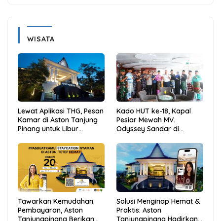
WISATA
Lewat Aplikasi THG, Pesan
Kado HUT ke-18, Kapal
Kamar di Aston Tanjung
Pesiar Mewah MV.
Pinang untuk Libur
Odyssey Sandar di
Sekolah Jadi Lebih Praktis
Tarempa, Bupati Aneng:
dan Hemat
Anambas Siap Mendunia
Tawarkan Kemudahan
Solusi Menginap Hemat &
Pembayaran, Aston
Praktis: Aston
Tanjungpinang Berikan
Tanjungpinang Hadirkan