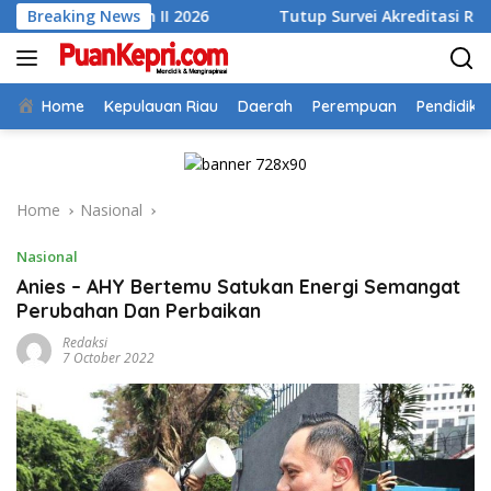
Skip
wulan II 2026
Breaking News
Tutup Survei Akreditasi RSUD Tarempa, B
to
content
Home
Kepulauan Riau
Daerah
Perempuan
Pendidika
Home
Nasional
Nasional
Anies – AHY Bertemu Satukan Energi Semangat
Perubahan Dan Perbaikan
Redaksi
7 October 2022