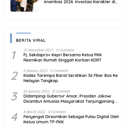
Anambas 2026: Investasi Karakter di
Beranda Terdepan NKRI
BERITA VIRAL
1
23 November 2021
0 Comment
Pj. Sekdaprov Kepri Bersama Ketua PKK
Resmikan Rumah Singgah Korban KDRT
2
5 January 2022
0 Comment
Kades Tarempa Barat Serahkan 36 Fiber Box Ke
Nelayan Tangkap
3
26 January 2022
0 Comment
Didampingi Gubernur Ansar, Presiden Jokowi
Disambut Antusias Masyarakat Tanjungpinang di
Taman Batu IX
4
8 March 2022
0 Comment
Penyengat Diresmikan Sebagai Pulau Digital Oleh
Ketua Umum TP-PKK