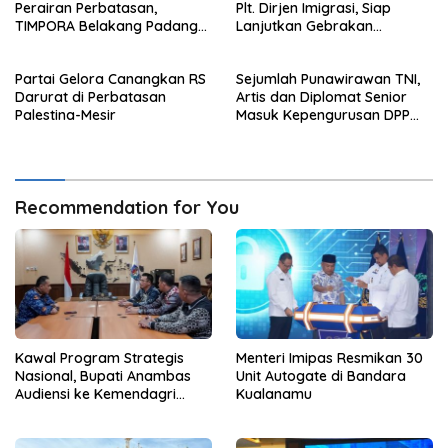
Perairan Perbatasan,
Plt. Dirjen Imigrasi, Siap
TIMPORA Belakang Padang
Lanjutkan Gebrakan
Gelar Operasi Gabungan di
Reformasi
Pulau Nipah
Partai Gelora Canangkan RS
Sejumlah Punawirawan TNI,
Darurat di Perbatasan
Artis dan Diplomat Senior
Palestina-Mesir
Masuk Kepengurusan DPP
Partai Gelora Periode 2024-
2029
Recommendation for You
Kawal Program Strategis
Menteri Imipas Resmikan 30
Nasional, Bupati Anambas
Unit Autogate di Bandara
Audiensi ke Kemendagri
Kualanamu
Terkait Dukungan Anggaran