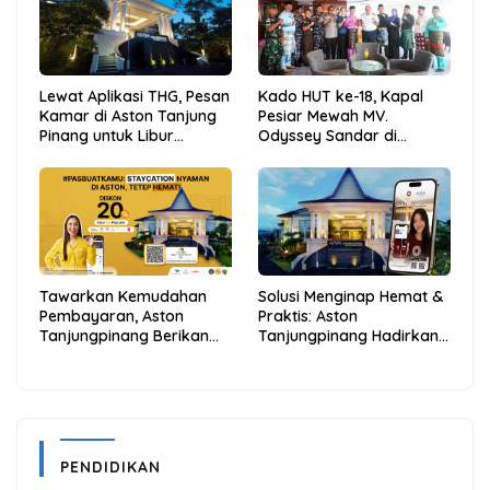
Lewat Aplikasi THG, Pesan
Kado HUT ke-18, Kapal
Kamar di Aston Tanjung
Pesiar Mewah MV.
Pinang untuk Libur
Odyssey Sandar di
Sekolah Jadi Lebih Praktis
Tarempa, Bupati Aneng:
dan Hemat
Anambas Siap Mendunia
Tawarkan Kemudahan
Solusi Menginap Hemat &
Pembayaran, Aston
Praktis: Aston
Tanjungpinang Berikan
Tanjungpinang Hadirkan
Diskon 20% Melalui ALLO
Kemudahan Melalui THG
PayLater
App
PENDIDIKAN