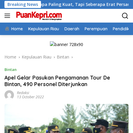
Skip
al Siapa Paling Kuat, Tapi Seberapa Erat Persaudaraan Kita
Breaking News
to
content
Home
Kepulauan Riau
Daerah
Perempuan
Pendidika
Home
Kepulauan Riau
Bintan
Bintan
Apel Gelar Pasukan Pengamanan Tour De
Bintan, 490 Personel Diterjunkan
Redaksi
13 October 2022