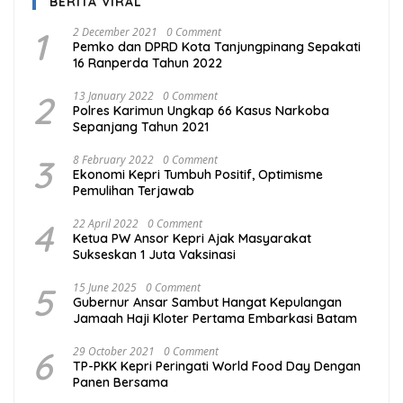
BERITA VIRAL
1
2 December 2021
0 Comment
Pemko dan DPRD Kota Tanjungpinang Sepakati
16 Ranperda Tahun 2022
2
13 January 2022
0 Comment
Polres Karimun Ungkap 66 Kasus Narkoba
Sepanjang Tahun 2021
3
8 February 2022
0 Comment
Ekonomi Kepri Tumbuh Positif, Optimisme
Pemulihan Terjawab
4
22 April 2022
0 Comment
Ketua PW Ansor Kepri Ajak Masyarakat
Sukseskan 1 Juta Vaksinasi
5
15 June 2025
0 Comment
Gubernur Ansar Sambut Hangat Kepulangan
Jamaah Haji Kloter Pertama Embarkasi Batam
6
29 October 2021
0 Comment
TP-PKK Kepri Peringati World Food Day Dengan
Panen Bersama