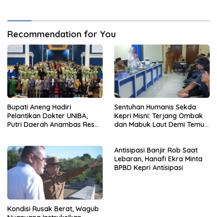
Recommendation for You
Bupati Aneng Hadiri
Sentuhan Humanis Sekda
Pelantikan Dokter UNIBA,
Kepri Misni: Terjang Ombak
Putri Daerah Anambas Resmi
dan Mabuk Laut Demi Temui
Jadi Dokter dari Beasiswa
Nelayan Bintan Pesisir
Pemkab
Antisipasi Banjir Rob Saat
Lebaran, Hanafi Ekra Minta
BPBD Kepri Antisipasi
Kondisi Rusak Berat, Wagub