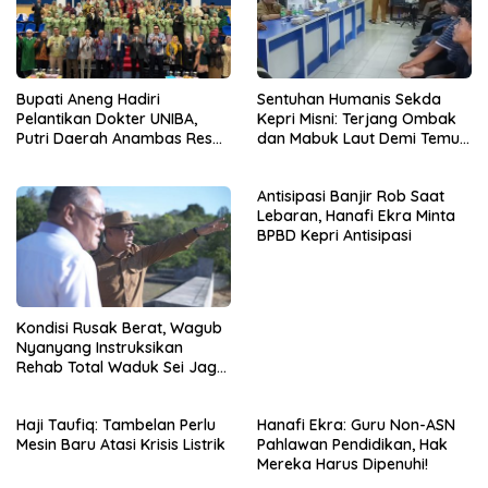
Bupati Aneng Hadiri
Sentuhan Humanis Sekda
Pelantikan Dokter UNIBA,
Kepri Misni: Terjang Ombak
Putri Daerah Anambas Resmi
dan Mabuk Laut Demi Temui
Jadi Dokter dari Beasiswa
Nelayan Bintan Pesisir
Pemkab
Antisipasi Banjir Rob Saat
Lebaran, Hanafi Ekra Minta
BPBD Kepri Antisipasi
Kondisi Rusak Berat, Wagub
Nyanyang Instruksikan
Rehab Total Waduk Sei Jago
Bintan
Haji Taufiq: Tambelan Perlu
Hanafi Ekra: Guru Non-ASN
Mesin Baru Atasi Krisis Listrik
Pahlawan Pendidikan, Hak
Mereka Harus Dipenuhi!