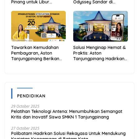
Pinang untuk Libur
Odyssey Sandar di
Sekolah Jadi Lebih Praktis
Tarempa, Bupati Aneng:
dan Hemat
Anambas Siap Mendunia
Tawarkan Kemudahan
Solusi Menginap Hemat &
Pembayaran, Aston
Praktis: Aston
Tanjungpinang Berikan
Tanjungpinang Hadirkan
Diskon 20% Melalui ALLO
Kemudahan Melalui THG
PayLater
App
PENDIDIKAN
29 October 2025
Pelatihan Teknologi Antena: Menumbuhkan Semangat
Kritis dan Inovatif Siswa SMKN 1 Tanjungpinang
27 October 2025
Polibatam Hadirkan Solusi Rekayasa Untuk Mendukung
Kegiatan Keagamaan di Batam Kota