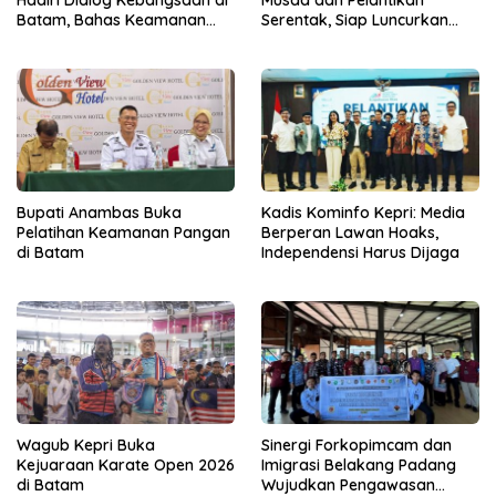
Hadiri Dialog Kebangsaan di
Musda dan Pelantikan
Batam, Bahas Keamanan
Serentak, Siap Luncurkan
Perbatasan
Gerakan Gerbang Pangan
Bupati Anambas Buka
Kadis Kominfo Kepri: Media
Pelatihan Keamanan Pangan
Berperan Lawan Hoaks,
di Batam
Independensi Harus Dijaga
Wagub Kepri Buka
Sinergi Forkopimcam dan
Kejuaraan Karate Open 2026
Imigrasi Belakang Padang
di Batam
Wujudkan Pengawasan