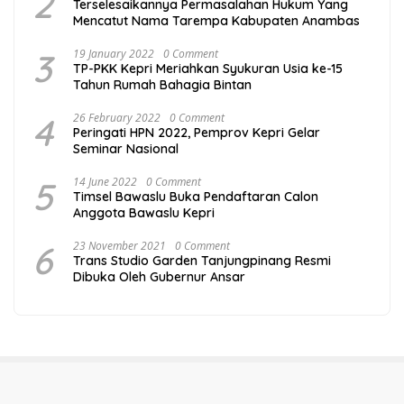
2
Terselesaikannya Permasalahan Hukum Yang
Mencatut Nama Tarempa Kabupaten Anambas
3
19 January 2022
0 Comment
TP-PKK Kepri Meriahkan Syukuran Usia ke-15
Tahun Rumah Bahagia Bintan
4
26 February 2022
0 Comment
Peringati HPN 2022, Pemprov Kepri Gelar
Seminar Nasional
5
14 June 2022
0 Comment
Timsel Bawaslu Buka Pendaftaran Calon
Anggota Bawaslu Kepri
6
23 November 2021
0 Comment
Trans Studio Garden Tanjungpinang Resmi
Dibuka Oleh Gubernur Ansar