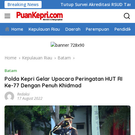
Skip
I 2026
Breaking News
Tutup Survei Akreditasi RSUD Tarempa, Bupati A
to
content
Home
Kepulauan Riau
Daerah
Perempuan
Pendidika
Home
Kepulauan Riau
Batam
Batam
Polda Kepri Gelar Upacara Peringatan HUT RI
Ke-77 Dengan Penuh Khidmad
Redaksi
17 August 2022