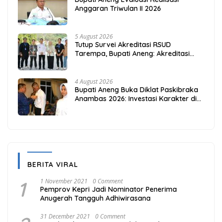
Anggaran Triwulan II 2026
5 August 2026
Tutup Survei Akreditasi RSUD
Tarempa, Bupati Aneng: Akreditasi
Adalah Awal Perbaikan Mutu
4 August 2026
Bupati Aneng Buka Diklat Paskibraka
Anambas 2026: Investasi Karakter di
Beranda Terdepan NKRI
BERITA VIRAL
1
1 November 2021
0 Comment
Pemprov Kepri Jadi Nominator Penerima
Anugerah Tangguh Adhiwirasana
31 December 2021
0 Comment