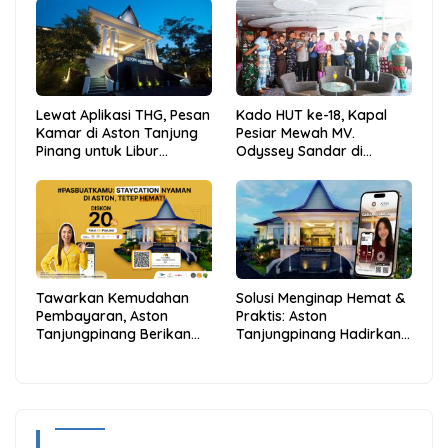
Lewat Aplikasi THG, Pesan
Kado HUT ke-18, Kapal
Kamar di Aston Tanjung
Pesiar Mewah MV.
Pinang untuk Libur
Odyssey Sandar di
Sekolah Jadi Lebih Praktis
Tarempa, Bupati Aneng:
dan Hemat
Anambas Siap Mendunia
Tawarkan Kemudahan
Solusi Menginap Hemat &
Pembayaran, Aston
Praktis: Aston
Tanjungpinang Berikan
Tanjungpinang Hadirkan
Diskon 20% Melalui ALLO
Kemudahan Melalui THG
PayLater
App