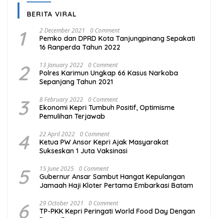
BERITA VIRAL
1
2 December 2021
0 Comment
Pemko dan DPRD Kota Tanjungpinang Sepakati
16 Ranperda Tahun 2022
2
13 January 2022
0 Comment
Polres Karimun Ungkap 66 Kasus Narkoba
Sepanjang Tahun 2021
3
8 February 2022
0 Comment
Ekonomi Kepri Tumbuh Positif, Optimisme
Pemulihan Terjawab
4
22 April 2022
0 Comment
Ketua PW Ansor Kepri Ajak Masyarakat
Sukseskan 1 Juta Vaksinasi
5
15 June 2025
0 Comment
Gubernur Ansar Sambut Hangat Kepulangan
Jamaah Haji Kloter Pertama Embarkasi Batam
6
29 October 2021
0 Comment
TP-PKK Kepri Peringati World Food Day Dengan