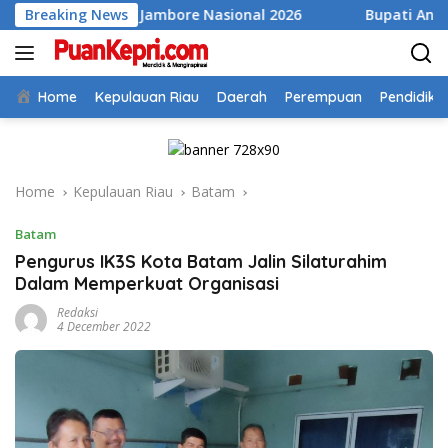
Skip
s ke Jambore Nasional 2026
Breaking News
Bupati Aneng Evaluasi Real
to
content
Home
Kepulauan Riau
Daerah
Perempuan
Pendidika
Home
Kepulauan Riau
Batam
Batam
Pengurus IK3S Kota Batam Jalin Silaturahim
Dalam Memperkuat Organisasi
Redaksi
4 December 2022