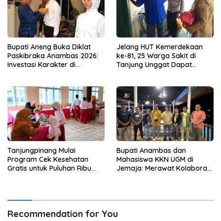
Bupati Aneng Buka Diklat
Jelang HUT Kemerdekaan
Paskibraka Anambas 2026:
ke-81, 25 Warga Sakit di
Investasi Karakter di
Tanjung Unggat Dapat
Beranda Terdepan NKRI
Sembako dari Polsek Bukit
Bestari
Tanjungpinang Mulai
Bupati Anambas dan
Program Cek Kesehatan
Mahasiswa KKN UGM di
Gratis untuk Puluhan Ribu
Jemaja: Merawat Kolaborasi
Pelajar
Pusat Pengetahuan dan
Pinggiran Kekuasaan
Recommendation for You