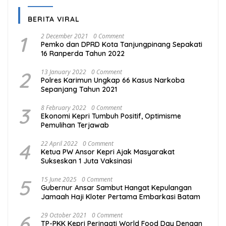
BERITA VIRAL
1
2 December 2021
0 Comment
Pemko dan DPRD Kota Tanjungpinang Sepakati
16 Ranperda Tahun 2022
2
13 January 2022
0 Comment
Polres Karimun Ungkap 66 Kasus Narkoba
Sepanjang Tahun 2021
3
8 February 2022
0 Comment
Ekonomi Kepri Tumbuh Positif, Optimisme
Pemulihan Terjawab
4
22 April 2022
0 Comment
Ketua PW Ansor Kepri Ajak Masyarakat
Sukseskan 1 Juta Vaksinasi
5
15 June 2025
0 Comment
Gubernur Ansar Sambut Hangat Kepulangan
Jamaah Haji Kloter Pertama Embarkasi Batam
6
29 October 2021
0 Comment
TP-PKK Kepri Peringati World Food Day Dengan