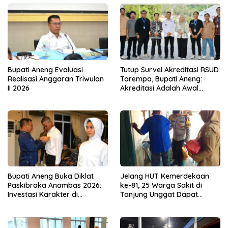
Bupati Aneng Evaluasi
Tutup Survei Akreditasi RSUD
Realisasi Anggaran Triwulan
Tarempa, Bupati Aneng:
II 2026
Akreditasi Adalah Awal
Perbaikan Mutu
Bupati Aneng Buka Diklat
Jelang HUT Kemerdekaan
Paskibraka Anambas 2026:
ke-81, 25 Warga Sakit di
Investasi Karakter di
Tanjung Unggat Dapat
Beranda Terdepan NKRI
Sembako dari Polsek Bukit
Bestari