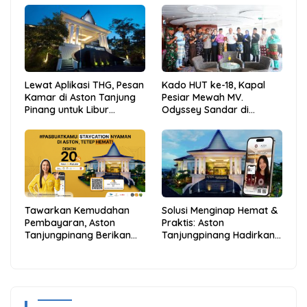
Lewat Aplikasi THG, Pesan
Kado HUT ke-18, Kapal
Kamar di Aston Tanjung
Pesiar Mewah MV.
Pinang untuk Libur
Odyssey Sandar di
Sekolah Jadi Lebih Praktis
Tarempa, Bupati Aneng:
dan Hemat
Anambas Siap Mendunia
Tawarkan Kemudahan
Solusi Menginap Hemat &
Pembayaran, Aston
Praktis: Aston
Tanjungpinang Berikan
Tanjungpinang Hadirkan
Diskon 20% Melalui ALLO
Kemudahan Melalui THG
PayLater
App