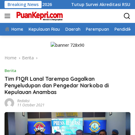
Skip
an II 2026
Breaking News
Tutup Survei Akreditasi RSUD Tarempa, Bupa
to
content
Home
Kepulauan Riau
Daerah
Perempuan
Pendidika
Home
Berita
Berita
Tim F1QR Lanal Tarempa Gagalkan
Penyeludupan dan Pengedar Narkoba di
Kepulauan Anambas
Redaksi
11 October 2021