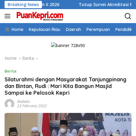
Skip
iwulan II 2026
Breaking News
Tutup Survei Akreditasi RSUD Tarempa, 
to
content
Home
Kepulauan Riau
Daerah
Perempuan
Pendidika
Home
Berita
Berita
Silaturahmi dengan Masyarakat Tanjungpinang
dan Bintan, Rudi : Mari Kita Bangun Masjid
Sampai ke Pelosok Kepri
Redaksi
22 February 2022