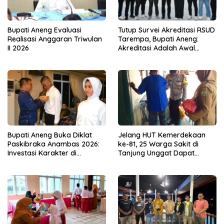
Bupati Aneng Evaluasi
Tutup Survei Akreditasi RSUD
Realisasi Anggaran Triwulan
Tarempa, Bupati Aneng:
II 2026
Akreditasi Adalah Awal
Perbaikan Mutu
Bupati Aneng Buka Diklat
Jelang HUT Kemerdekaan
Paskibraka Anambas 2026:
ke-81, 25 Warga Sakit di
Investasi Karakter di
Tanjung Unggat Dapat
Beranda Terdepan NKRI
Sembako dari Polsek Bukit
Bestari