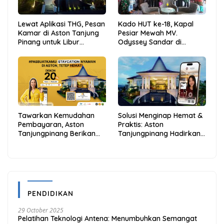
Lewat Aplikasi THG, Pesan
Kado HUT ke-18, Kapal
Kamar di Aston Tanjung
Pesiar Mewah MV.
Pinang untuk Libur
Odyssey Sandar di
Sekolah Jadi Lebih Praktis
Tarempa, Bupati Aneng:
dan Hemat
Anambas Siap Mendunia
Tawarkan Kemudahan
Solusi Menginap Hemat &
Pembayaran, Aston
Praktis: Aston
Tanjungpinang Berikan
Tanjungpinang Hadirkan
Diskon 20% Melalui ALLO
Kemudahan Melalui THG
PayLater
App
PENDIDIKAN
29 October 2025
Pelatihan Teknologi Antena: Menumbuhkan Semangat