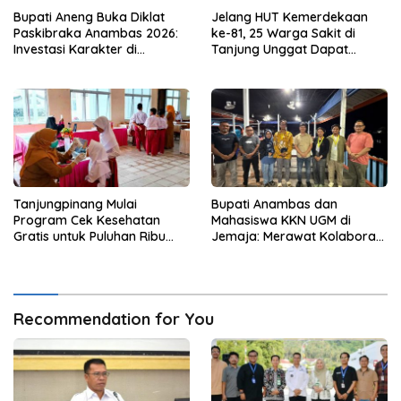
Bupati Aneng Buka Diklat
Jelang HUT Kemerdekaan
Paskibraka Anambas 2026:
ke-81, 25 Warga Sakit di
Investasi Karakter di
Tanjung Unggat Dapat
Beranda Terdepan NKRI
Sembako dari Polsek Bukit
Bestari
Tanjungpinang Mulai
Bupati Anambas dan
Program Cek Kesehatan
Mahasiswa KKN UGM di
Gratis untuk Puluhan Ribu
Jemaja: Merawat Kolaborasi
Pelajar
Pusat Pengetahuan dan
Pinggiran Kekuasaan
Recommendation for You