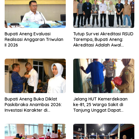
Bupati Aneng Evaluasi
Tutup Survei Akreditasi RSUD
Realisasi Anggaran Triwulan
Tarempa, Bupati Aneng:
II 2026
Akreditasi Adalah Awal
Perbaikan Mutu
Bupati Aneng Buka Diklat
Jelang HUT Kemerdekaan
Paskibraka Anambas 2026:
ke-81, 25 Warga Sakit di
Investasi Karakter di
Tanjung Unggat Dapat
Beranda Terdepan NKRI
Sembako dari Polsek Bukit
Bestari