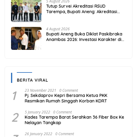
5 August 2026
Tutup Survei Akreditasi RSUD
Tarempa, Bupati Aneng: Akreditasi
Adalah Awal Perbaikan Mutu
4 August 2026
Bupati Aneng Buka Diklat Paskibraka
Anambas 2026: Investasi Karakter di
Beranda Terdepan NKRI
BERITA VIRAL
1
23 November 2021
0 Comment
Pj. Sekdaprov Kepri Bersama Ketua PKK
Resmikan Rumah Singgah Korban KDRT
2
5 January 2022
0 Comment
Kades Tarempa Barat Serahkan 36 Fiber Box Ke
Nelayan Tangkap
26 January 2022
0 Comment