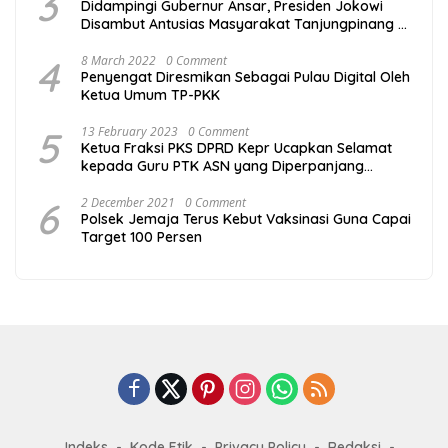
3
Didampingi Gubernur Ansar, Presiden Jokowi
Disambut Antusias Masyarakat Tanjungpinang di
Taman Batu IX
4
8 March 2022
0 Comment
Penyengat Diresmikan Sebagai Pulau Digital Oleh
Ketua Umum TP-PKK
5
13 February 2023
0 Comment
Ketua Fraksi PKS DPRD Kepr Ucapkan Selamat
kepada Guru PTK ASN yang Diperpanjang
Kontraknya Hari Ini
6
2 December 2021
0 Comment
Polsek Jemaja Terus Kebut Vaksinasi Guna Capai
Target 100 Persen
Indeks
Kode Etik
Privacy Policy
Redaksi