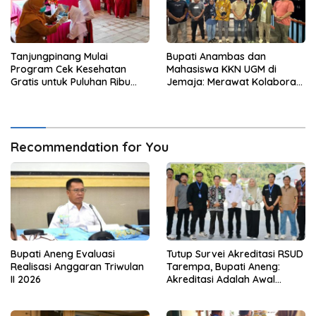
Tanjungpinang Mulai
Bupati Anambas dan
Program Cek Kesehatan
Mahasiswa KKN UGM di
Gratis untuk Puluhan Ribu
Jemaja: Merawat Kolaborasi
Pelajar
Pusat Pengetahuan dan
Pinggiran Kekuasaan
Recommendation for You
Bupati Aneng Evaluasi
Tutup Survei Akreditasi RSUD
Realisasi Anggaran Triwulan
Tarempa, Bupati Aneng:
II 2026
Akreditasi Adalah Awal
Perbaikan Mutu