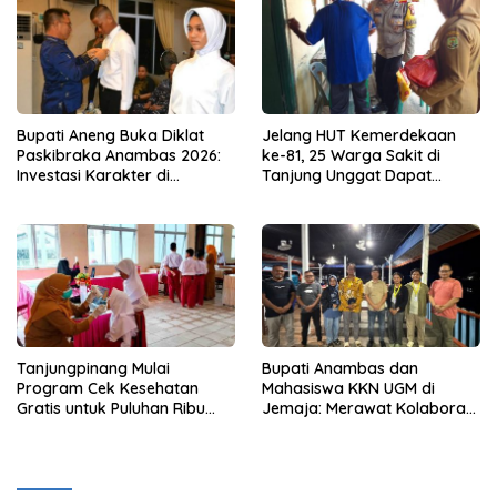
Bupati Aneng Buka Diklat
Jelang HUT Kemerdekaan
Paskibraka Anambas 2026:
ke-81, 25 Warga Sakit di
Investasi Karakter di
Tanjung Unggat Dapat
Beranda Terdepan NKRI
Sembako dari Polsek Bukit
Bestari
Tanjungpinang Mulai
Bupati Anambas dan
Program Cek Kesehatan
Mahasiswa KKN UGM di
Gratis untuk Puluhan Ribu
Jemaja: Merawat Kolaborasi
Pelajar
Pusat Pengetahuan dan
Pinggiran Kekuasaan