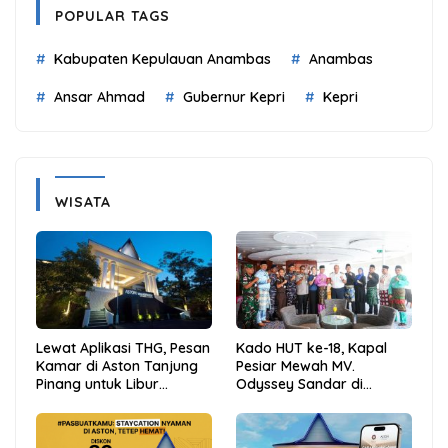
POPULAR TAGS
Kabupaten Kepulauan Anambas
Anambas
Ansar Ahmad
Gubernur Kepri
Kepri
WISATA
Lewat Aplikasi THG, Pesan
Kado HUT ke-18, Kapal
Kamar di Aston Tanjung
Pesiar Mewah MV.
Pinang untuk Libur
Odyssey Sandar di
Sekolah Jadi Lebih Praktis
Tarempa, Bupati Aneng:
dan Hemat
Anambas Siap Mendunia