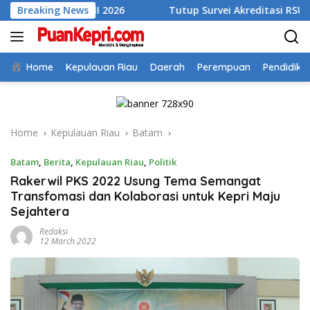
Skip
lan II 2026
Breaking News
Tutup Survei Akreditasi RSUD Tarempa, Bup
to
content
Home
Kepulauan Riau
Daerah
Perempuan
Pendidika
Home
Kepulauan Riau
Batam
Batam
,
Berita
,
Kepulauan Riau
,
Politik
Rakerwil PKS 2022 Usung Tema Semangat
Transfomasi dan Kolaborasi untuk Kepri Maju
Sejahtera
Redaksi
12 March 2022