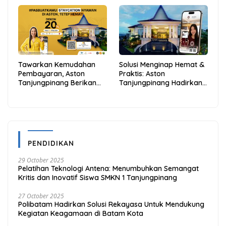
dan Hemat
Anambas Siap Mendunia
Tawarkan Kemudahan
Solusi Menginap Hemat &
Pembayaran, Aston
Praktis: Aston
Tanjungpinang Berikan
Tanjungpinang Hadirkan
Diskon 20% Melalui ALLO
Kemudahan Melalui THG
PayLater
App
PENDIDIKAN
29 October 2025
Pelatihan Teknologi Antena: Menumbuhkan Semangat
Kritis dan Inovatif Siswa SMKN 1 Tanjungpinang
27 October 2025
Polibatam Hadirkan Solusi Rekayasa Untuk Mendukung
Kegiatan Keagamaan di Batam Kota