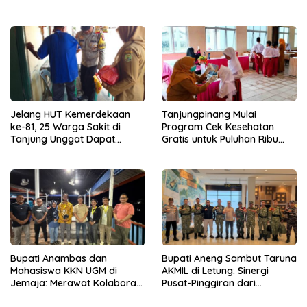
Perbaikan Mutu
Beranda Terdepan NKRI
Jelang HUT Kemerdekaan
Tanjungpinang Mulai
ke-81, 25 Warga Sakit di
Program Cek Kesehatan
Tanjung Unggat Dapat
Gratis untuk Puluhan Ribu
Sembako dari Polsek Bukit
Pelajar
Bestari
Bupati Anambas dan
Bupati Aneng Sambut Taruna
Mahasiswa KKN UGM di
AKMIL di Letung: Sinergi
Jemaja: Merawat Kolaborasi
Pusat-Pinggiran dari
Pusat Pengetahuan dan
Beranda Terdepan NKRI