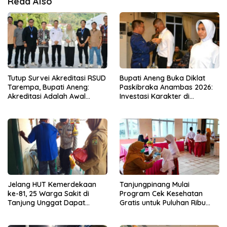
Read Also
Tutup Survei Akreditasi RSUD
Bupati Aneng Buka Diklat
Tarempa, Bupati Aneng:
Paskibraka Anambas 2026:
Akreditasi Adalah Awal
Investasi Karakter di
Perbaikan Mutu
Beranda Terdepan NKRI
Jelang HUT Kemerdekaan
Tanjungpinang Mulai
ke-81, 25 Warga Sakit di
Program Cek Kesehatan
Tanjung Unggat Dapat
Gratis untuk Puluhan Ribu
Sembako dari Polsek Bukit
Pelajar
Bestari