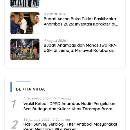
Adalah Awal Perbaikan Mutu
4 August 2026
Bupati Aneng Buka Diklat Paskibraka
Anambas 2026: Investasi Karakter di
Beranda Terdepan NKRI
4 August 2026
Bupati Anambas dan Mahasiswa KKN
UGM di Jemaja: Merawat Kolaborasi
Pusat Pengetahuan dan Pinggiran
Kekuasaan
BERITA VIRAL
1
2 December 2021
0 Comment
Wakil Ketua I DPRD Anambas Hadiri Pergelaran
Seni Budaya dan Kuliner Khas Tarempa Barat
2
13 January 2022
0 Comment
Hasil Survey Serologi, Titer Antibodi Masyarakat
Kepri Mencapai 89,6 Persen