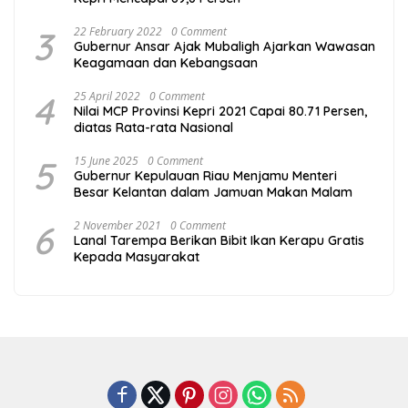
3
22 February 2022
0 Comment
Gubernur Ansar Ajak Mubaligh Ajarkan Wawasan
Keagamaan dan Kebangsaan
4
25 April 2022
0 Comment
Nilai MCP Provinsi Kepri 2021 Capai 80.71 Persen,
diatas Rata-rata Nasional
5
15 June 2025
0 Comment
Gubernur Kepulauan Riau Menjamu Menteri
Besar Kelantan dalam Jamuan Makan Malam
6
2 November 2021
0 Comment
Lanal Tarempa Berikan Bibit Ikan Kerapu Gratis
Kepada Masyarakat