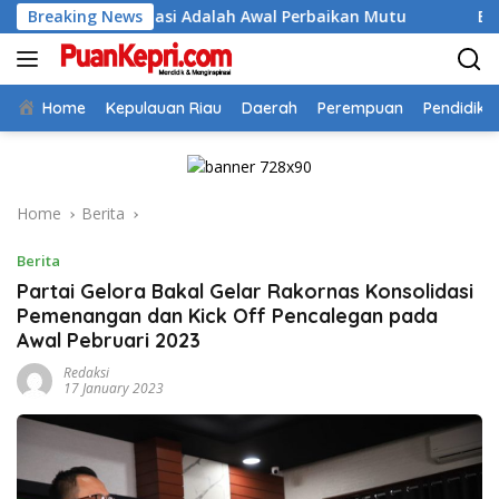
Skip
itasi Adalah Awal Perbaikan Mutu
Breaking News
Bupati Aneng Buka D
to
content
Home
Kepulauan Riau
Daerah
Perempuan
Pendidika
Home
Berita
Berita
Partai Gelora Bakal Gelar Rakornas Konsolidasi
Pemenangan dan Kick Off Pencalegan pada
Awal Pebruari 2023
Redaksi
17 January 2023