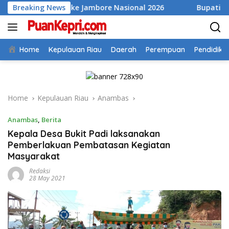
Skip
mbas ke Jambore Nasional 2026
Breaking News
Bupati Aneng Evaluasi 
to
content
Home
Kepulauan Riau
Daerah
Perempuan
Pendidika
Home
Kepulauan Riau
Anambas
Anambas
,
Berita
Kepala Desa Bukit Padi laksanakan
Pemberlakuan Pembatasan Kegiatan
Masyarakat
Redaksi
28 May 2021