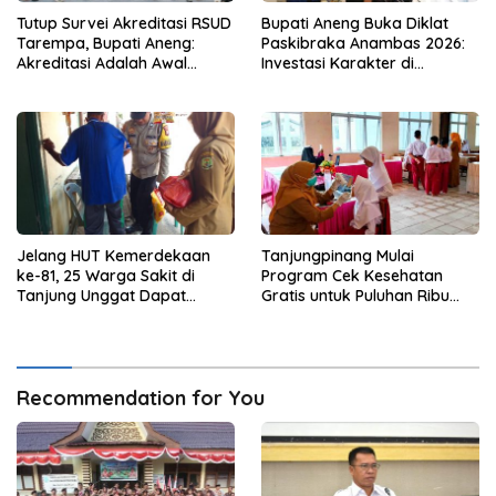
Tutup Survei Akreditasi RSUD
Bupati Aneng Buka Diklat
Tarempa, Bupati Aneng:
Paskibraka Anambas 2026:
Akreditasi Adalah Awal
Investasi Karakter di
Perbaikan Mutu
Beranda Terdepan NKRI
Jelang HUT Kemerdekaan
Tanjungpinang Mulai
ke-81, 25 Warga Sakit di
Program Cek Kesehatan
Tanjung Unggat Dapat
Gratis untuk Puluhan Ribu
Sembako dari Polsek Bukit
Pelajar
Bestari
Recommendation for You