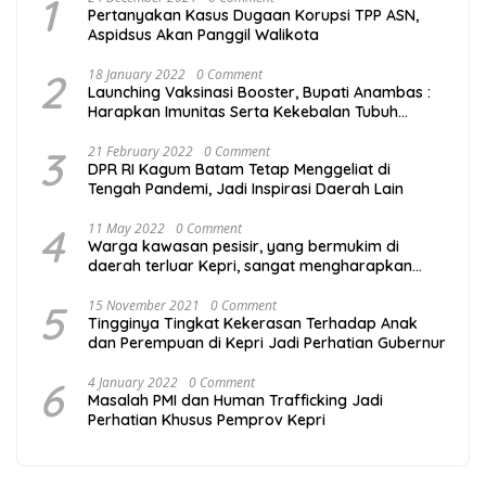
1
Pertanyakan Kasus Dugaan Korupsi TPP ASN,
Aspidsus Akan Panggil Walikota
2
18 January 2022
0 Comment
Launching Vaksinasi Booster, Bupati Anambas :
Harapkan Imunitas Serta Kekebalan Tubuh
Masyarakat Semakin Kuat
3
21 February 2022
0 Comment
DPR RI Kagum Batam Tetap Menggeliat di
Tengah Pandemi, Jadi Inspirasi Daerah Lain
4
11 May 2022
0 Comment
Warga kawasan pesisir, yang bermukim di
daerah terluar Kepri, sangat mengharapkan
program Mubaligh Hinterland yang digagas
Gubernur Kepulauan Riau Ansar Ahmad
5
15 November 2021
0 Comment
Tingginya Tingkat Kekerasan Terhadap Anak
berlanjut. Program yang dirasa sangat mumpuni
dan Perempuan di Kepri Jadi Perhatian Gubernur
mencegah degradasi akhlak.
6
4 January 2022
0 Comment
Masalah PMI dan Human Trafficking Jadi
Perhatian Khusus Pemprov Kepri