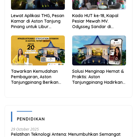
Lewat Aplikasi THG, Pesan
Kado HUT ke-18, Kapal
Kamar di Aston Tanjung
Pesiar Mewah MV.
Pinang untuk Libur
Odyssey Sandar di
Sekolah Jadi Lebih Praktis
Tarempa, Bupati Aneng:
dan Hemat
Anambas Siap Mendunia
Tawarkan Kemudahan
Solusi Menginap Hemat &
Pembayaran, Aston
Praktis: Aston
Tanjungpinang Berikan
Tanjungpinang Hadirkan
Diskon 20% Melalui ALLO
Kemudahan Melalui THG
PayLater
App
PENDIDIKAN
29 October 2025
Pelatihan Teknologi Antena: Menumbuhkan Semangat