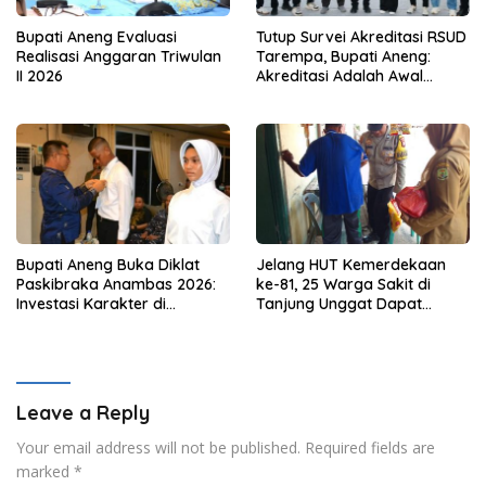
Bupati Aneng Evaluasi
Tutup Survei Akreditasi RSUD
Realisasi Anggaran Triwulan
Tarempa, Bupati Aneng:
II 2026
Akreditasi Adalah Awal
Perbaikan Mutu
Bupati Aneng Buka Diklat
Jelang HUT Kemerdekaan
Paskibraka Anambas 2026:
ke-81, 25 Warga Sakit di
Investasi Karakter di
Tanjung Unggat Dapat
Beranda Terdepan NKRI
Sembako dari Polsek Bukit
Bestari
Leave a Reply
Your email address will not be published.
Required fields are
marked
*