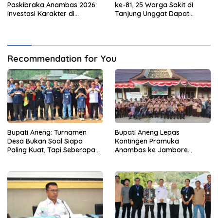
Paskibraka Anambas 2026:
ke-81, 25 Warga Sakit di
Investasi Karakter di
Tanjung Unggat Dapat
Beranda Terdepan NKRI
Sembako dari Polsek Bukit
Bestari
Recommendation for You
Bupati Aneng: Turnamen
Bupati Aneng Lepas
Desa Bukan Soal Siapa
Kontingen Pramuka
Paling Kuat, Tapi Seberapa
Anambas ke Jambore
Erat Persaudaraan Kita
Nasional 2026