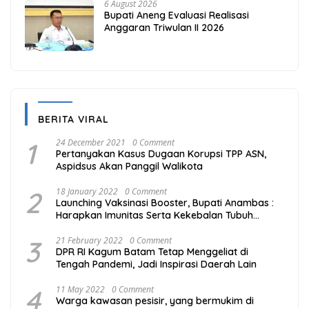
6 August 2026
Bupati Aneng Evaluasi Realisasi
Anggaran Triwulan II 2026
BERITA VIRAL
1
24 December 2021
0 Comment
Pertanyakan Kasus Dugaan Korupsi TPP ASN,
Aspidsus Akan Panggil Walikota
2
18 January 2022
0 Comment
Launching Vaksinasi Booster, Bupati Anambas :
Harapkan Imunitas Serta Kekebalan Tubuh
Masyarakat Semakin Kuat
3
21 February 2022
0 Comment
DPR RI Kagum Batam Tetap Menggeliat di
Tengah Pandemi, Jadi Inspirasi Daerah Lain
4
11 May 2022
0 Comment
Warga kawasan pesisir, yang bermukim di