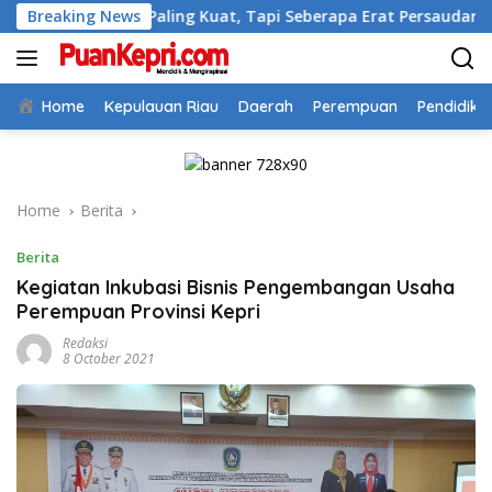
Skip
apa Paling Kuat, Tapi Seberapa Erat Persaudaraan Kita
Breaking News
to
content
Home
Kepulauan Riau
Daerah
Perempuan
Pendidika
Home
Berita
Berita
Kegiatan Inkubasi Bisnis Pengembangan Usaha
Perempuan Provinsi Kepri
Redaksi
8 October 2021