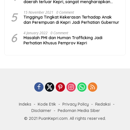
daerah terluar Kepri, sangat mengharapkan
program Mubaligh Hinterland yang digagas
Gubernur Kepulauan Riau Ansar Ahmad
5
15 November 2021
0 Comment
Tingginya Tingkat Kekerasan Terhadap Anak
berlanjut. Program yang dirasa sangat mumpuni
dan Perempuan di Kepri Jadi Perhatian Gubernur
mencegah degradasi akhlak.
6
4 January 2022
0 Comment
Masalah PMI dan Human Trafficking Jadi
Perhatian Khusus Pemprov Kepri
Indeks
Kode Etik
Privacy Policy
Redaksi
Disclaimer
Pedoman Media Siber
© 2021 PuanKepri.com. All rights reserved.