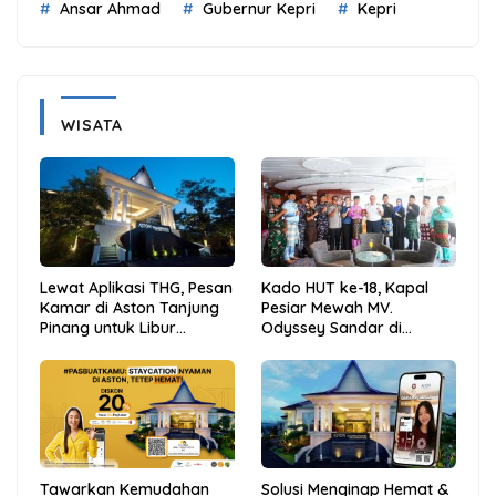
Ansar Ahmad
Gubernur Kepri
Kepri
WISATA
Lewat Aplikasi THG, Pesan
Kado HUT ke-18, Kapal
Kamar di Aston Tanjung
Pesiar Mewah MV.
Pinang untuk Libur
Odyssey Sandar di
Sekolah Jadi Lebih Praktis
Tarempa, Bupati Aneng:
dan Hemat
Anambas Siap Mendunia
Tawarkan Kemudahan
Solusi Menginap Hemat &