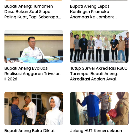
Bupati Aneng: Turnamen
Bupati Aneng Lepas
Desa Bukan Soal Siapa
Kontingen Pramuka
Paling Kuat, Tapi Seberapa
Anambas ke Jambore
Erat Persaudaraan Kita
Nasional 2026
Bupati Aneng Evaluasi
Tutup Survei Akreditasi RSUD
Realisasi Anggaran Triwulan
Tarempa, Bupati Aneng:
II 2026
Akreditasi Adalah Awal
Perbaikan Mutu
Bupati Aneng Buka Diklat
Jelang HUT Kemerdekaan