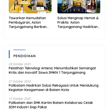
Tawarkan Kemudahan
Solusi Menginap Hemat &
Pembayaran, Aston
Praktis: Aston
Tanjungpinang Berikan
Tanjungpinang Hadirkan
Diskon 20% Melalui ALLO
Kemudahan Melalui THG
PayLater
App
PENDIDIKAN
29 October 2025
Pelatihan Teknologi Antena: Menumbuhkan Semangat
Kritis dan Inovatif Siswa SMKN 1 Tanjungpinang
27 October 2025
Polibatam Hadirkan Solusi Rekayasa Untuk Mendukung
Kegiatan Keagamaan di Batam Kota
15 October 2025
Polibatam dan SMK Kartini Batam Kolaborasi Cetak
SDM Industri Siap Pakai