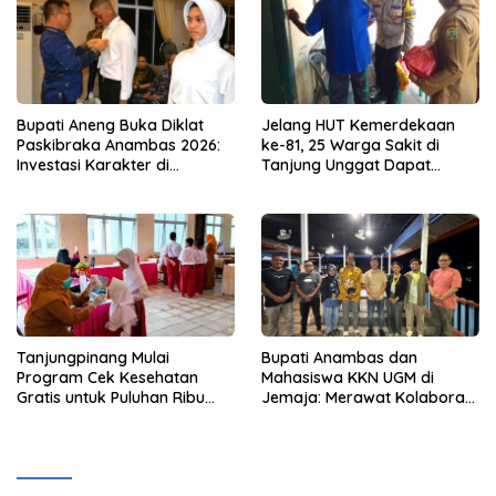
Bupati Aneng Buka Diklat
Jelang HUT Kemerdekaan
Paskibraka Anambas 2026:
ke-81, 25 Warga Sakit di
Investasi Karakter di
Tanjung Unggat Dapat
Beranda Terdepan NKRI
Sembako dari Polsek Bukit
Bestari
Tanjungpinang Mulai
Bupati Anambas dan
Program Cek Kesehatan
Mahasiswa KKN UGM di
Gratis untuk Puluhan Ribu
Jemaja: Merawat Kolaborasi
Pelajar
Pusat Pengetahuan dan
Pinggiran Kekuasaan