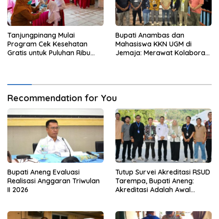
Tanjungpinang Mulai
Bupati Anambas dan
Program Cek Kesehatan
Mahasiswa KKN UGM di
Gratis untuk Puluhan Ribu
Jemaja: Merawat Kolaborasi
Pelajar
Pusat Pengetahuan dan
Pinggiran Kekuasaan
Recommendation for You
Bupati Aneng Evaluasi
Tutup Survei Akreditasi RSUD
Realisasi Anggaran Triwulan
Tarempa, Bupati Aneng:
II 2026
Akreditasi Adalah Awal
Perbaikan Mutu