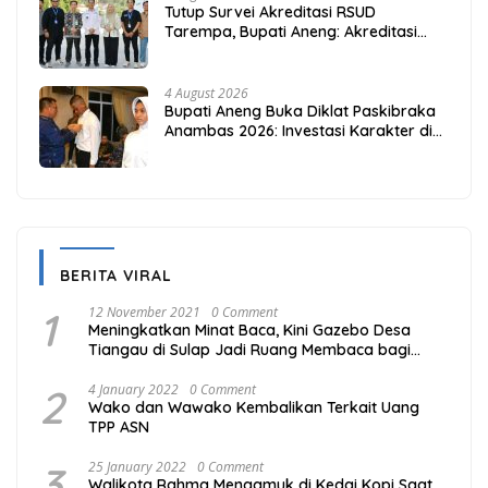
Tutup Survei Akreditasi RSUD
Tarempa, Bupati Aneng: Akreditasi
Adalah Awal Perbaikan Mutu
4 August 2026
Bupati Aneng Buka Diklat Paskibraka
Anambas 2026: Investasi Karakter di
Beranda Terdepan NKRI
BERITA VIRAL
1
12 November 2021
0 Comment
Meningkatkan Minat Baca, Kini Gazebo Desa
Tiangau di Sulap Jadi Ruang Membaca bagi
Masyarakat
2
4 January 2022
0 Comment
Wako dan Wawako Kembalikan Terkait Uang
TPP ASN
3
25 January 2022
0 Comment
Walikota Rahma Mengamuk di Kedai Kopi Saat