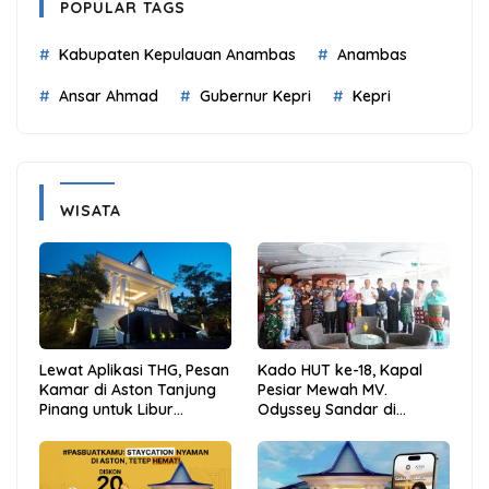
POPULAR TAGS
Kabupaten Kepulauan Anambas
Anambas
Ansar Ahmad
Gubernur Kepri
Kepri
WISATA
Lewat Aplikasi THG, Pesan
Kado HUT ke-18, Kapal
Kamar di Aston Tanjung
Pesiar Mewah MV.
Pinang untuk Libur
Odyssey Sandar di
Sekolah Jadi Lebih Praktis
Tarempa, Bupati Aneng:
dan Hemat
Anambas Siap Mendunia