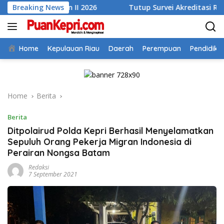
Skip
wulan II 2026
Breaking News
Tutup Survei Akreditasi RSUD Tarempa, B
to
content
Home
Kepulauan Riau
Daerah
Perempuan
Pendidika
Home
Berita
Berita
Ditpolairud Polda Kepri Berhasil Menyelamatkan
Sepuluh Orang Pekerja Migran Indonesia di
Perairan Nongsa Batam
Redaksi
7 September 2021