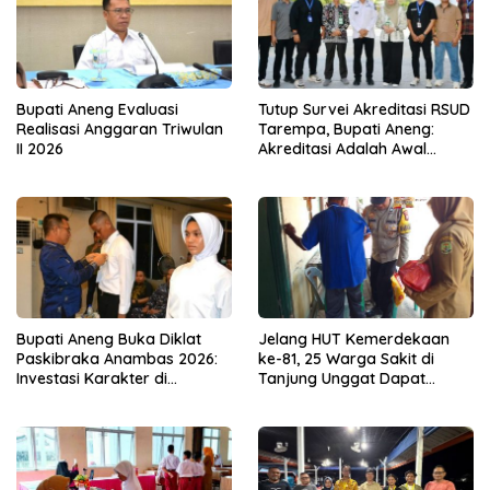
Bupati Aneng Evaluasi
Tutup Survei Akreditasi RSUD
Realisasi Anggaran Triwulan
Tarempa, Bupati Aneng:
II 2026
Akreditasi Adalah Awal
Perbaikan Mutu
Bupati Aneng Buka Diklat
Jelang HUT Kemerdekaan
Paskibraka Anambas 2026:
ke-81, 25 Warga Sakit di
Investasi Karakter di
Tanjung Unggat Dapat
Beranda Terdepan NKRI
Sembako dari Polsek Bukit
Bestari