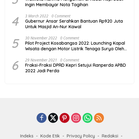
Ingin Membayar Nota Tagihan
4
3 March 2022
0 Comment
Gubernur Ansar Serahkan Bantuan Rp920 Juta
Untuk Masjid An-Nur Kawal
5
30 November 2022
0 Comment
Pilot Project Kosabangsa 2022: Launching Kapal
Wisata dengan Motor Listrik Tenaga Surya Oleh
PJ Sekdakab Bintan di Pengudang Seafood
Festival
6
29 November 2021
0 Comment
Fraksi-Fraksi DPRD Kepri Setujui Ranperda APBD
2022 Jadi Perda
Indeks
Kode Etik
Privacy Policy
Redaksi