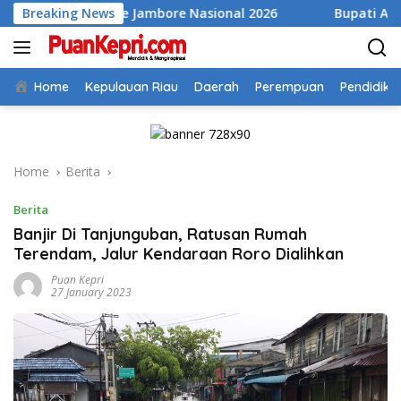
Skip
as ke Jambore Nasional 2026
Breaking News
Bupati Aneng Evaluasi Re
to
content
Home
Kepulauan Riau
Daerah
Perempuan
Pendidika
Home
Berita
Berita
Banjir Di Tanjunguban, Ratusan Rumah
Terendam, Jalur Kendaraan Roro Dialihkan
Puan Kepri
27 January 2023