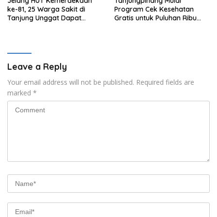
Jelang HUT Kemerdekaan
Tanjungpinang Mulai
ke-81, 25 Warga Sakit di
Program Cek Kesehatan
Tanjung Unggat Dapat
Gratis untuk Puluhan Ribu
Sembako dari Polsek Bukit
Pelajar
Bestari
Leave a Reply
Your email address will not be published.
Required fields are
marked
*