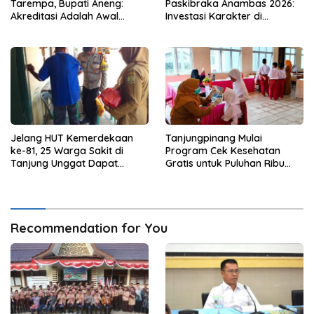
Tarempa, Bupati Aneng:
Paskibraka Anambas 2026:
Akreditasi Adalah Awal
Investasi Karakter di
Perbaikan Mutu
Beranda Terdepan NKRI
Jelang HUT Kemerdekaan
Tanjungpinang Mulai
ke-81, 25 Warga Sakit di
Program Cek Kesehatan
Tanjung Unggat Dapat
Gratis untuk Puluhan Ribu
Sembako dari Polsek Bukit
Pelajar
Bestari
Recommendation for You