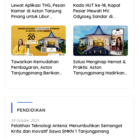
Lewat Aplikasi THG, Pesan
Kado HUT ke-18, Kapal
Kamar di Aston Tanjung
Pesiar Mewah MV.
Pinang untuk Libur
Odyssey Sandar di
Sekolah Jadi Lebih Praktis
Tarempa, Bupati Aneng:
dan Hemat
Anambas Siap Mendunia
Tawarkan Kemudahan
Solusi Menginap Hemat &
Pembayaran, Aston
Praktis: Aston
Tanjungpinang Berikan
Tanjungpinang Hadirkan
Diskon 20% Melalui ALLO
Kemudahan Melalui THG
PayLater
App
PENDIDIKAN
29 October 2025
Pelatihan Teknologi Antena: Menumbuhkan Semangat
Kritis dan Inovatif Siswa SMKN 1 Tanjungpinang