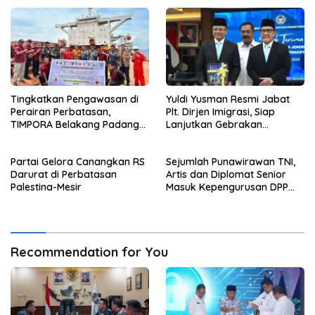
Tingkatkan Pengawasan di
Yuldi Yusman Resmi Jabat
Perairan Perbatasan,
Plt. Dirjen Imigrasi, Siap
TIMPORA Belakang Padang
Lanjutkan Gebrakan
Gelar Operasi Gabungan di
Reformasi
Pulau Nipah
Partai Gelora Canangkan RS
Sejumlah Punawirawan TNI,
Darurat di Perbatasan
Artis dan Diplomat Senior
Palestina-Mesir
Masuk Kepengurusan DPP
Partai Gelora Periode 2024-
2029
Recommendation for You