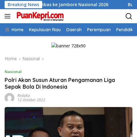
Skip
 Anambas ke Jambore Nasional 2026
Breaking News
Bupati Aneng Eval
to
content
Home
Kepulauan Riau
Daerah
Perempuan
Pendidika
Home
Nasional
Nasional
Polri Akan Susun Aturan Pengamanan Liga
Sepak Bola Di Indonesia
Redaksi
12 October 2022