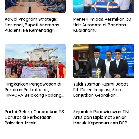
Kawal Program Strategis
Menteri Imipas Resmikan 30
Nasional, Bupati Anambas
Unit Autogate di Bandara
Audiensi ke Kemendagri
Kualanamu
Terkait Dukungan Anggaran
Tingkatkan Pengawasan di
Yuldi Yusman Resmi Jabat
Perairan Perbatasan,
Plt. Dirjen Imigrasi, Siap
TIMPORA Belakang Padang
Lanjutkan Gebrakan
Gelar Operasi Gabungan di
Reformasi
Pulau Nipah
Partai Gelora Canangkan RS
Sejumlah Punawirawan TNI,
Darurat di Perbatasan
Artis dan Diplomat Senior
Palestina-Mesir
Masuk Kepengurusan DPP
Partai Gelora Periode 2024-
2029