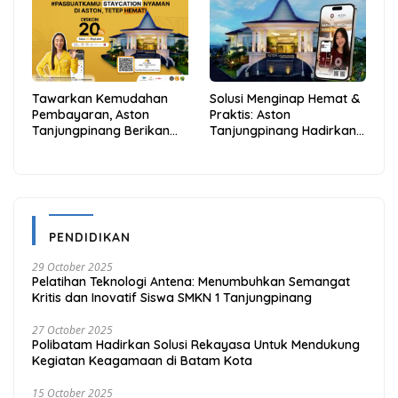
dan Hemat
Anambas Siap Mendunia
Tawarkan Kemudahan
Solusi Menginap Hemat &
Pembayaran, Aston
Praktis: Aston
Tanjungpinang Berikan
Tanjungpinang Hadirkan
Diskon 20% Melalui ALLO
Kemudahan Melalui THG
PayLater
App
PENDIDIKAN
29 October 2025
Pelatihan Teknologi Antena: Menumbuhkan Semangat
Kritis dan Inovatif Siswa SMKN 1 Tanjungpinang
27 October 2025
Polibatam Hadirkan Solusi Rekayasa Untuk Mendukung
Kegiatan Keagamaan di Batam Kota
15 October 2025