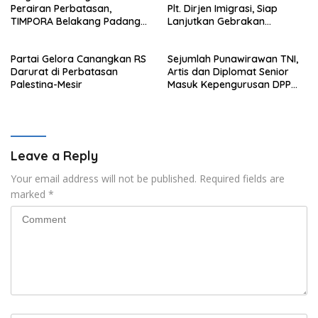
Perairan Perbatasan,
Plt. Dirjen Imigrasi, Siap
TIMPORA Belakang Padang
Lanjutkan Gebrakan
Gelar Operasi Gabungan di
Reformasi
Pulau Nipah
Partai Gelora Canangkan RS
Sejumlah Punawirawan TNI,
Darurat di Perbatasan
Artis dan Diplomat Senior
Palestina-Mesir
Masuk Kepengurusan DPP
Partai Gelora Periode 2024-
2029
Leave a Reply
Your email address will not be published.
Required fields are
marked
*