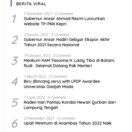
BERITA VIRAL
1
5 November 2021
0 Comment
Gubernur Ansar Ahmad Resmi Luncurkan
Website TP-PKK Kepri
2
3 January 2022
0 Comment
Gubernur Ansar Hadiri Gebyar Ekspor Akhir
Tahun 2021 Secara Nasional
3
19 January 2022
0 Comment
Menkum HAM Yasonna H. Laoly Tiba di Batam,
Rudi : Selamat Datang Pak Menteri
4
1 March 2022
0 Comment
Biru (Bincang seru) with LPDP Awardee
Universitas Gadjah Mada
5
15 June 2022
0 Comment
Raden Hari Pantau Kondisi Hewan Qurban dari
Lampung Tengah
6
25 November 2021
0 Comment
Upah Minimum di Anambas Tahun 2022 Naik