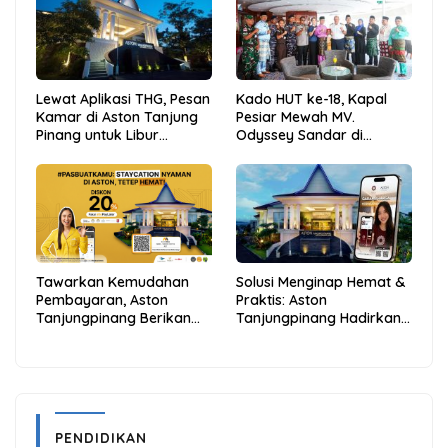
Lewat Aplikasi THG, Pesan
Kado HUT ke-18, Kapal
Kamar di Aston Tanjung
Pesiar Mewah MV.
Pinang untuk Libur
Odyssey Sandar di
Sekolah Jadi Lebih Praktis
Tarempa, Bupati Aneng:
dan Hemat
Anambas Siap Mendunia
Tawarkan Kemudahan
Solusi Menginap Hemat &
Pembayaran, Aston
Praktis: Aston
Tanjungpinang Berikan
Tanjungpinang Hadirkan
Diskon 20% Melalui ALLO
Kemudahan Melalui THG
PayLater
App
PENDIDIKAN