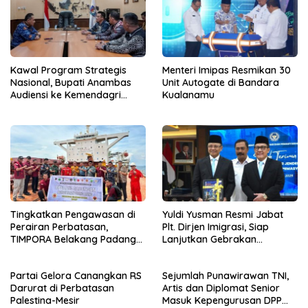
Kawal Program Strategis
Menteri Imipas Resmikan 30
Nasional, Bupati Anambas
Unit Autogate di Bandara
Audiensi ke Kemendagri
Kualanamu
Terkait Dukungan Anggaran
Tingkatkan Pengawasan di
Yuldi Yusman Resmi Jabat
Perairan Perbatasan,
Plt. Dirjen Imigrasi, Siap
TIMPORA Belakang Padang
Lanjutkan Gebrakan
Gelar Operasi Gabungan di
Reformasi
Pulau Nipah
Partai Gelora Canangkan RS
Sejumlah Punawirawan TNI,
Darurat di Perbatasan
Artis dan Diplomat Senior
Palestina-Mesir
Masuk Kepengurusan DPP