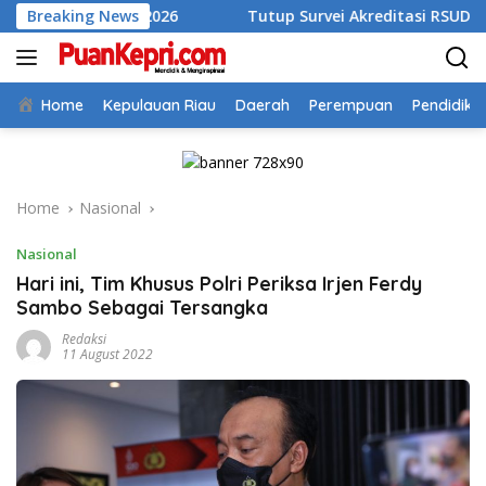
Skip
ulan II 2026
Breaking News
Tutup Survei Akreditasi RSUD Tarempa, Bu
to
content
Home
Kepulauan Riau
Daerah
Perempuan
Pendidika
Home
Nasional
Nasional
Hari ini, Tim Khusus Polri Periksa Irjen Ferdy
Sambo Sebagai Tersangka
Redaksi
11 August 2022