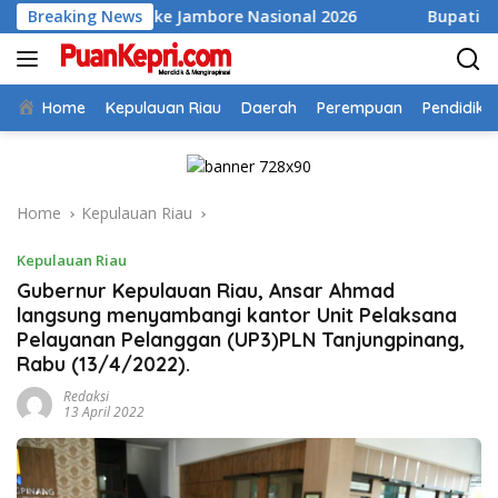
Skip
mbas ke Jambore Nasional 2026
Breaking News
Bupati Aneng Evaluasi 
to
content
Home
Kepulauan Riau
Daerah
Perempuan
Pendidika
Home
Kepulauan Riau
Kepulauan Riau
Gubernur Kepulauan Riau, Ansar Ahmad
langsung menyambangi kantor Unit Pelaksana
Pelayanan Pelanggan (UP3)PLN Tanjungpinang,
Rabu (13/4/2022).
Redaksi
13 April 2022