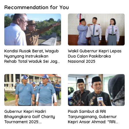
Recommendation for You
Kondisi Rusak Berat, Wagub
Wakil Gubernur Kepri Lepas
Nyanyang Instruksikan
Dua Calon Paskibraka
Rehab Total Waduk Sei Jago
Nasional 2025
Bintan
Gubernur Kepri Hadiri
Pisah Sambut di RRI
Bhayangkara Golf Charity
Tanjungpinang, Gubernur
Tournament 2025:
Kepri Ansar Ahmad: “RRI
Momentum Sinergi dan
adalah Kekuatan Bangsa