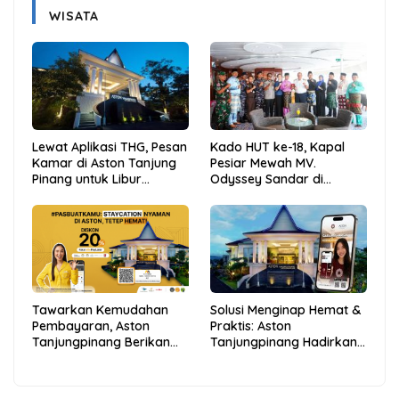
WISATA
Lewat Aplikasi THG, Pesan
Kado HUT ke-18, Kapal
Kamar di Aston Tanjung
Pesiar Mewah MV.
Pinang untuk Libur
Odyssey Sandar di
Sekolah Jadi Lebih Praktis
Tarempa, Bupati Aneng:
dan Hemat
Anambas Siap Mendunia
Tawarkan Kemudahan
Solusi Menginap Hemat &
Pembayaran, Aston
Praktis: Aston
Tanjungpinang Berikan
Tanjungpinang Hadirkan
Diskon 20% Melalui ALLO
Kemudahan Melalui THG
PayLater
App