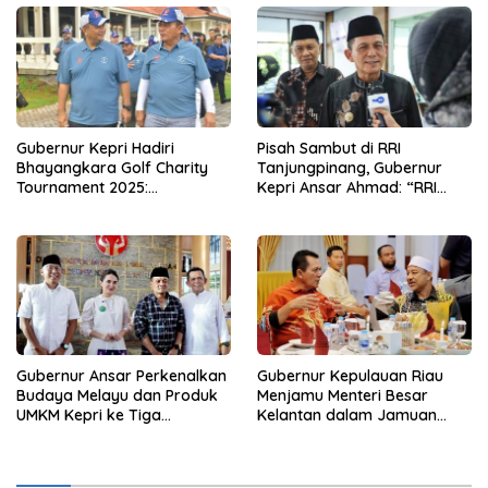
Gubernur Kepri Hadiri
Pisah Sambut di RRI
Bhayangkara Golf Charity
Tanjungpinang, Gubernur
Tournament 2025:
Kepri Ansar Ahmad: “RRI
Momentum Sinergi dan
adalah Kekuatan Bangsa
Kepedulian
Gubernur Ansar Perkenalkan
Gubernur Kepulauan Riau
Budaya Melayu dan Produk
Menjamu Menteri Besar
UMKM Kepri ke Tiga
Kelantan dalam Jamuan
Gubernur
Makan Malam