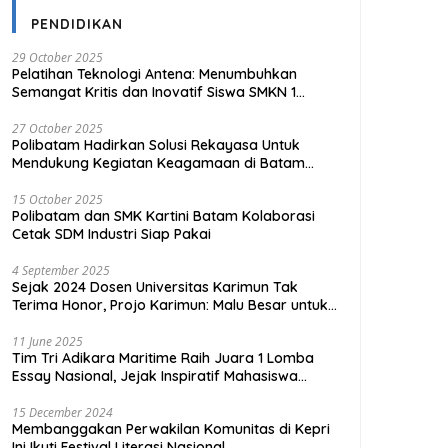
PENDIDIKAN
29 October 2025
Pelatihan Teknologi Antena: Menumbuhkan
Semangat Kritis dan Inovatif Siswa SMKN 1
Tanjungpinang
27 October 2025
Polibatam Hadirkan Solusi Rekayasa Untuk
Mendukung Kegiatan Keagamaan di Batam
Kota
15 October 2025
Polibatam dan SMK Kartini Batam Kolaborasi
Cetak SDM Industri Siap Pakai
4 September 2025
Sejak 2024 Dosen Universitas Karimun Tak
Terima Honor, Projo Karimun: Malu Besar untuk
Pendidikan
11 June 2025
Tim Tri Adikara Maritime Raih Juara 1 Lomba
Essay Nasional, Jejak Inspiratif Mahasiswa
UMRAH
15 December 2024
Membanggakan Perwakilan Komunitas di Kepri
Ini Ikuti Festival Literasi Nasional