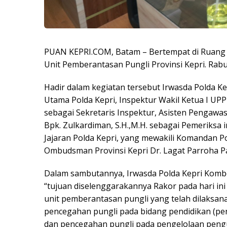
PUAN KEPRI.COM, Batam – Bertempat di Ruang V
Unit Pemberantasan Pungli Provinsi Kepri. Rabu
Hadir dalam kegiatan tersebut Irwasda Polda Kepr
Utama Polda Kepri, Inspektur Wakil Ketua I UPP 
sebagai Sekretaris Inspektur, Asisten Pengawas 
Bpk. Zulkardiman, S.H.,M.H. sebagai Pemeriksa i
Jajaran Polda Kepri, yang mewakili Komandan 
Ombudsman Provinsi Kepri Dr. Lagat Parroha Pata
Dalam sambutannya, Irwasda Polda Kepri Kombes 
“tujuan diselenggarakannya Rakor pada hari in
unit pemberantasan pungli yang telah dilaksan
pencegahan pungli pada bidang pendidikan (p
dan pencegahan pungli pada pengelolaan peng