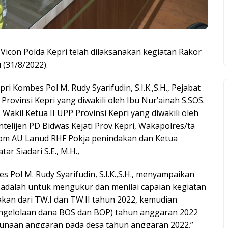
icon Polda Kepri telah dilaksanakan kegiatan Rakor
 (31/8/2022).
i Kombes Pol M. Rudy Syarifudin, S.I.K.,S.H., Pejabat
Provinsi Kepri yang diwakili oleh Ibu Nur’ainah S.SOS.
Wakil Ketua II UPP Provinsi Kepri yang diwakili oleh
ntelijen PD Bidwas Kejati Prov.Kepri, Wakapolres/ta
Pom AU Lanud RHF Pokja penindakan dan Ketua
r Siadari S.E., M.H.,
Pol M. Rudy Syarifudin, S.I.K.,S.H., menyampaikan
i adalah untuk mengukur dan menilai capaian kegiatan
akan dari TW.I dan TW.II tahun 2022, kemudian
engelolaan dana BOS dan BOP) tahun anggaran 2022
unaan anggaran pada desa tahun anggaran 2022.”