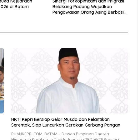
Buka Kejuaraan
Sinergi Forkopimcam dan Imigrasi
2026 di Batam
Belakang Padang Wujudkan
Pengawasan Orang Asing Berbasis
Masyarakat
HKTI Kepri Bersiap Gelar Musda dan Pelantikan
Serentak, Siap Luncurkan Gerakan Gerbang Pangan
PUANKEPRI.COM, BATAM – Dewan Pimpinan Daerah
Himpunan Kerukunan Tani Indonesia (DPD HKTI) Provinsi