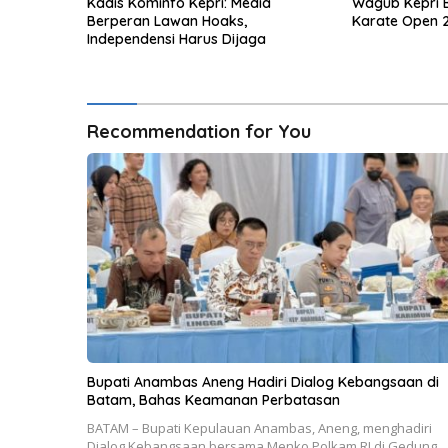
Kadis Kominfo Kepri: Media
Wagub Kepri 
Berperan Lawan Hoaks,
Karate Open 
Independensi Harus Dijaga
Recommendation for You
Bupati Anambas Aneng Hadiri Dialog Kebangsaan di
Batam, Bahas Keamanan Perbatasan
BATAM – Bupati Kepulauan Anambas, Aneng, menghadiri
Dialog Kebangsaan bersama Menko Polkam RI di Gedung…