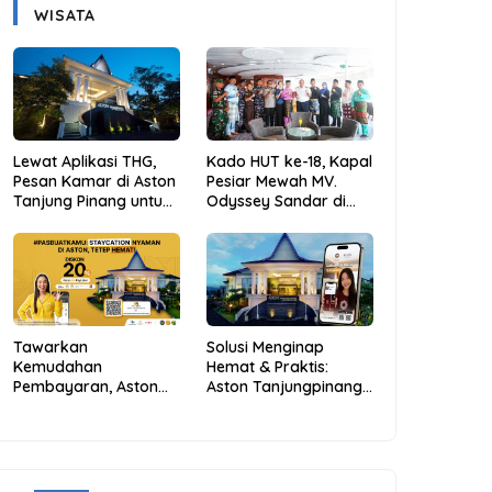
WISATA
Lewat Aplikasi THG,
Kado HUT ke-18, Kapal
Pesan Kamar di Aston
Pesiar Mewah MV.
Tanjung Pinang untuk
Odyssey Sandar di
Libur Sekolah Jadi
Tarempa, Bupati
Lebih Praktis dan
Aneng: Anambas Siap
Hemat
Mendunia
Tawarkan
Solusi Menginap
Kemudahan
Hemat & Praktis:
Pembayaran, Aston
Aston Tanjungpinang
Tanjungpinang
Hadirkan Kemudahan
Berikan Diskon 20%
Melalui THG App
Melalui ALLO PayLater