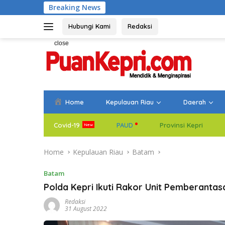
Skip
Breaking News
Bupati Aneng Eva
to
content
Hubungi Kami
Redaksi
close
Home
Kepulauan Riau
Daerah
Covid-19
PAUD
Provinsi Kepri
Home
Kepulauan Riau
Batam
Batam
Polda Kepri Ikuti Rakor Unit Pemberantasa
Redaksi
31 August 2022