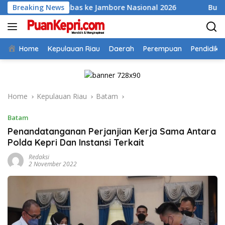
Skip
ka Anambas ke Jambore Nasional 2026
Breaking News
Bupati Aneng Ev
to
content
Home
Kepulauan Riau
Daerah
Perempuan
Pendidika
Home
Kepulauan Riau
Batam
Batam
Penandatanganan Perjanjian Kerja Sama Antara
Polda Kepri Dan Instansi Terkait
Redaksi
2 November 2022