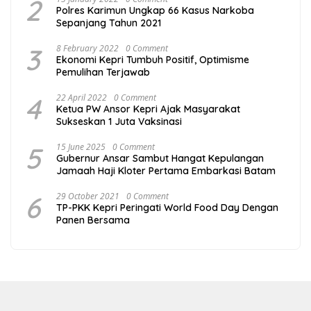
2
Polres Karimun Ungkap 66 Kasus Narkoba
Sepanjang Tahun 2021
3
8 February 2022
0 Comment
Ekonomi Kepri Tumbuh Positif, Optimisme
Pemulihan Terjawab
4
22 April 2022
0 Comment
Ketua PW Ansor Kepri Ajak Masyarakat
Sukseskan 1 Juta Vaksinasi
5
15 June 2025
0 Comment
Gubernur Ansar Sambut Hangat Kepulangan
Jamaah Haji Kloter Pertama Embarkasi Batam
6
29 October 2021
0 Comment
TP-PKK Kepri Peringati World Food Day Dengan
Panen Bersama