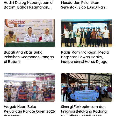
Hadiri Dialog Kebangsaan di
Musda dan Pelantikan
Batam, Bahas Keamanan
Serentak, Siap Luncurkan
Perbatasan
Gerakan Gerbang Pangan
Bupati Anambas Buka
Kadis Kominfo Kepri: Media
Pelatihan Keamanan Pangan
Berperan Lawan Hoaks,
di Batam
Independensi Harus Dijaga
Wagub Kepri Buka
Sinergi Forkopimcam dan
Kejuaraan Karate Open 2026
Imigrasi Belakang Padang
di Batam
Wujudkan Pengawasan