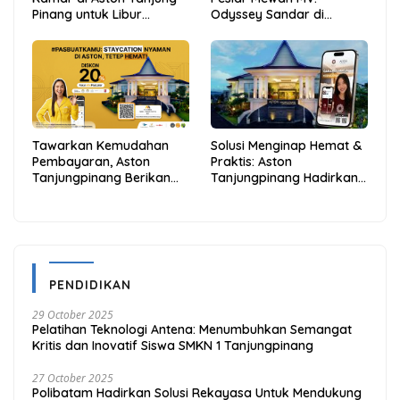
Pinang untuk Libur
Odyssey Sandar di
Sekolah Jadi Lebih Praktis
Tarempa, Bupati Aneng:
dan Hemat
Anambas Siap Mendunia
Tawarkan Kemudahan
Solusi Menginap Hemat &
Pembayaran, Aston
Praktis: Aston
Tanjungpinang Berikan
Tanjungpinang Hadirkan
Diskon 20% Melalui ALLO
Kemudahan Melalui THG
PayLater
App
PENDIDIKAN
29 October 2025
Pelatihan Teknologi Antena: Menumbuhkan Semangat
Kritis dan Inovatif Siswa SMKN 1 Tanjungpinang
27 October 2025
Polibatam Hadirkan Solusi Rekayasa Untuk Mendukung