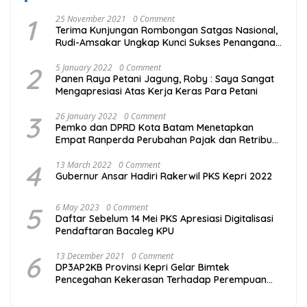
1
25 November 2021
0 Comment
Terima Kunjungan Rombongan Satgas Nasional,
Rudi-Amsakar Ungkap Kunci Sukses Penanganan
Covid-19 di Batam
2
5 January 2022
0 Comment
Panen Raya Petani Jagung, Roby : Saya Sangat
Mengapresiasi Atas Kerja Keras Para Petani
3
26 January 2022
0 Comment
Pemko dan DPRD Kota Batam Menetapkan
Empat Ranperda Perubahan Pajak dan Retribusi
Daerah
4
13 March 2022
0 Comment
Gubernur Ansar Hadiri Rakerwil PKS Kepri 2022
5
6 May 2023
0 Comment
Daftar Sebelum 14 Mei PKS Apresiasi Digitalisasi
Pendaftaran Bacaleg KPU
6
13 December 2021
0 Comment
DP3AP2KB Provinsi Kepri Gelar Bimtek
Pencegahan Kekerasan Terhadap Perempuan
dan Anak