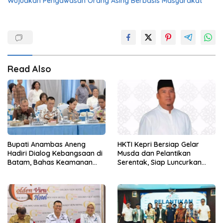
Wujudkan Pengawasan Orang Asing Berbasis Masyarakat
Read Also
Bupati Anambas Aneng
HKTI Kepri Bersiap Gelar
Hadiri Dialog Kebangsaan di
Musda dan Pelantikan
Batam, Bahas Keamanan
Serentak, Siap Luncurkan
Perbatasan
Gerakan Gerbang Pangan