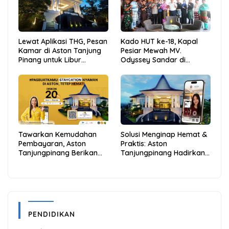
Lewat Aplikasi THG, Pesan
Kado HUT ke-18, Kapal
Kamar di Aston Tanjung
Pesiar Mewah MV.
Pinang untuk Libur
Odyssey Sandar di
Sekolah Jadi Lebih Praktis
Tarempa, Bupati Aneng:
dan Hemat
Anambas Siap Mendunia
Tawarkan Kemudahan
Solusi Menginap Hemat &
Pembayaran, Aston
Praktis: Aston
Tanjungpinang Berikan
Tanjungpinang Hadirkan
Diskon 20% Melalui ALLO
Kemudahan Melalui THG
PayLater
App
PENDIDIKAN