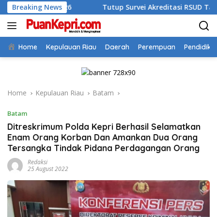
Skip
 2026
Breaking News
Tutup Survei Akreditasi RSUD Tarempa, Bupati An
to
content
Home
Kepulauan Riau
Daerah
Perempuan
Pendidika
Home
Kepulauan Riau
Batam
Batam
Ditreskrimum Polda Kepri Berhasil Selamatkan
Enam Orang Korban Dan Amankan Dua Orang
Tersangka Tindak Pidana Perdagangan Orang
Redaksi
25 August 2022