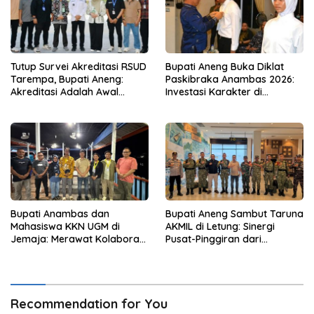
Tutup Survei Akreditasi RSUD
Bupati Aneng Buka Diklat
Tarempa, Bupati Aneng:
Paskibraka Anambas 2026:
Akreditasi Adalah Awal
Investasi Karakter di
Perbaikan Mutu
Beranda Terdepan NKRI
Bupati Anambas dan
Bupati Aneng Sambut Taruna
Mahasiswa KKN UGM di
AKMIL di Letung: Sinergi
Jemaja: Merawat Kolaborasi
Pusat-Pinggiran dari
Pusat Pengetahuan dan
Beranda Terdepan NKRI
Pinggiran Kekuasaan
Recommendation for You