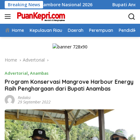
Skip
e Jambore Nasional 2026
Breaking News
Bupati Aneng Evaluasi Realisa
to
content
Home
Kepulauan Riau
Daerah
Perempuan
Pendidika
Home
Advertorial
Advertorial
,
Anambas
Program Konservasi Mangrove Harbour Energy
Raih Penghargaan dari Bupati Anambas
Redaksi
29 September 2022