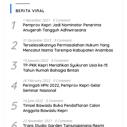
BERITA VIRAL
1
1 November 2021
0 Comment
Pemprov Kepri Jadi Nominator Penerima
Anugerah Tangguh Adhiwirasana
2
31 December 2021
0 Comment
Terselesaikannya Permasalahan Hukum Yang
Mencatut Nama Tarempa Kabupaten Anambas
3
19 January 2022
0 Comment
TP-PKK Kepri Meriahkan Syukuran Usia ke-15
Tahun Rumah Bahagia Bintan
4
26 February 2022
0 Comment
Peringati HPN 2022, Pemprov Kepri Gelar
Seminar Nasional
5
14 June 2022
0 Comment
Timsel Bawaslu Buka Pendaftaran Calon
Anggota Bawaslu Kepri
6
23 November 2021
0 Comment
Trans Studio Garden Tanjungpinang Resmi