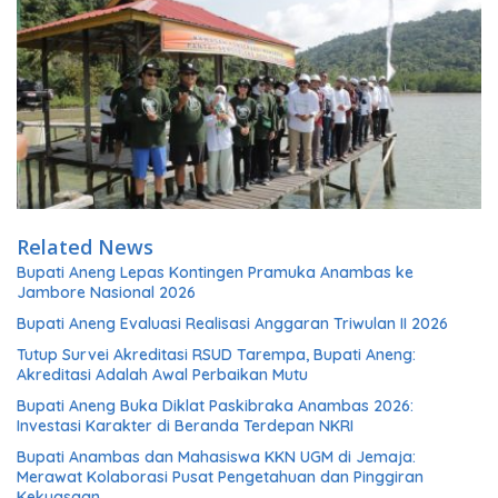
Related News
Bupati Aneng Lepas Kontingen Pramuka Anambas ke
Jambore Nasional 2026
Bupati Aneng Evaluasi Realisasi Anggaran Triwulan II 2026
Tutup Survei Akreditasi RSUD Tarempa, Bupati Aneng:
Akreditasi Adalah Awal Perbaikan Mutu
Bupati Aneng Buka Diklat Paskibraka Anambas 2026:
Investasi Karakter di Beranda Terdepan NKRI
Bupati Anambas dan Mahasiswa KKN UGM di Jemaja:
Merawat Kolaborasi Pusat Pengetahuan dan Pinggiran
Kekuasaan