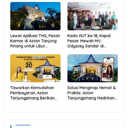
Lewat Aplikasi THG, Pesan
Kado HUT ke-18, Kapal
Kamar di Aston Tanjung
Pesiar Mewah MV.
Pinang untuk Libur
Odyssey Sandar di
Sekolah Jadi Lebih Praktis
Tarempa, Bupati Aneng:
dan Hemat
Anambas Siap Mendunia
Tawarkan Kemudahan
Solusi Menginap Hemat &
Pembayaran, Aston
Praktis: Aston
Tanjungpinang Berikan
Tanjungpinang Hadirkan
Diskon 20% Melalui ALLO
Kemudahan Melalui THG
PayLater
App