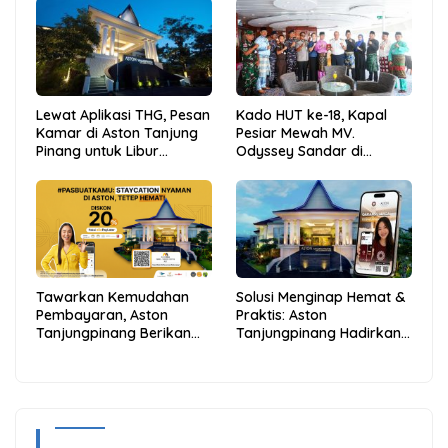
Lewat Aplikasi THG, Pesan
Kado HUT ke-18, Kapal
Kamar di Aston Tanjung
Pesiar Mewah MV.
Pinang untuk Libur
Odyssey Sandar di
Sekolah Jadi Lebih Praktis
Tarempa, Bupati Aneng:
dan Hemat
Anambas Siap Mendunia
Tawarkan Kemudahan
Solusi Menginap Hemat &
Pembayaran, Aston
Praktis: Aston
Tanjungpinang Berikan
Tanjungpinang Hadirkan
Diskon 20% Melalui ALLO
Kemudahan Melalui THG
PayLater
App