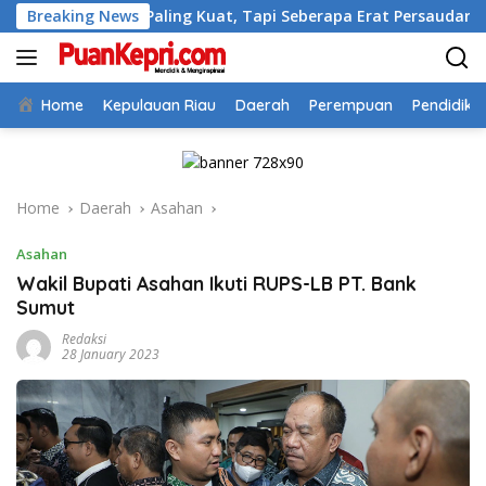
Skip
iapa Paling Kuat, Tapi Seberapa Erat Persaudaraan Kita
Breaking News
to
content
Home
Kepulauan Riau
Daerah
Perempuan
Pendidika
Home
Daerah
Asahan
Asahan
Wakil Bupati Asahan Ikuti RUPS-LB PT. Bank
Sumut
Redaksi
28 January 2023