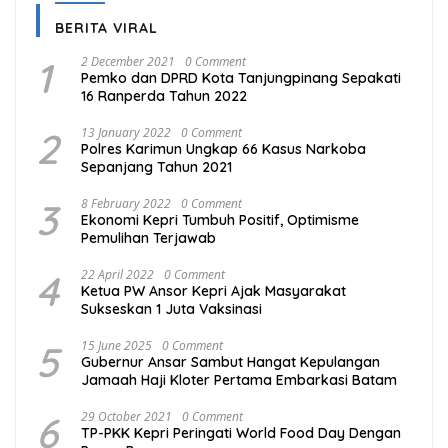
BERITA VIRAL
1
2 December 2021
0 Comment
Pemko dan DPRD Kota Tanjungpinang Sepakati
16 Ranperda Tahun 2022
2
13 January 2022
0 Comment
Polres Karimun Ungkap 66 Kasus Narkoba
Sepanjang Tahun 2021
3
8 February 2022
0 Comment
Ekonomi Kepri Tumbuh Positif, Optimisme
Pemulihan Terjawab
4
22 April 2022
0 Comment
Ketua PW Ansor Kepri Ajak Masyarakat
Sukseskan 1 Juta Vaksinasi
5
15 June 2025
0 Comment
Gubernur Ansar Sambut Hangat Kepulangan
Jamaah Haji Kloter Pertama Embarkasi Batam
6
29 October 2021
0 Comment
TP-PKK Kepri Peringati World Food Day Dengan