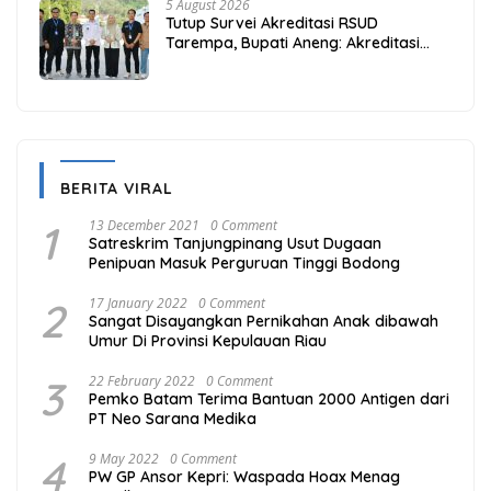
5 August 2026
Tutup Survei Akreditasi RSUD
Tarempa, Bupati Aneng: Akreditasi
Adalah Awal Perbaikan Mutu
BERITA VIRAL
1
13 December 2021
0 Comment
Satreskrim Tanjungpinang Usut Dugaan
Penipuan Masuk Perguruan Tinggi Bodong
2
17 January 2022
0 Comment
Sangat Disayangkan Pernikahan Anak dibawah
Umur Di Provinsi Kepulauan Riau
3
22 February 2022
0 Comment
Pemko Batam Terima Bantuan 2000 Antigen dari
PT Neo Sarana Medika
4
9 May 2022
0 Comment
PW GP Ansor Kepri: Waspada Hoax Menag