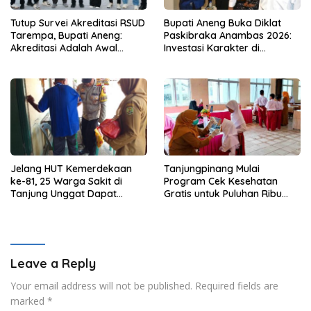
Tutup Survei Akreditasi RSUD
Bupati Aneng Buka Diklat
Tarempa, Bupati Aneng:
Paskibraka Anambas 2026:
Akreditasi Adalah Awal
Investasi Karakter di
Perbaikan Mutu
Beranda Terdepan NKRI
Jelang HUT Kemerdekaan
Tanjungpinang Mulai
ke-81, 25 Warga Sakit di
Program Cek Kesehatan
Tanjung Unggat Dapat
Gratis untuk Puluhan Ribu
Sembako dari Polsek Bukit
Pelajar
Bestari
Leave a Reply
Your email address will not be published.
Required fields are
marked
*