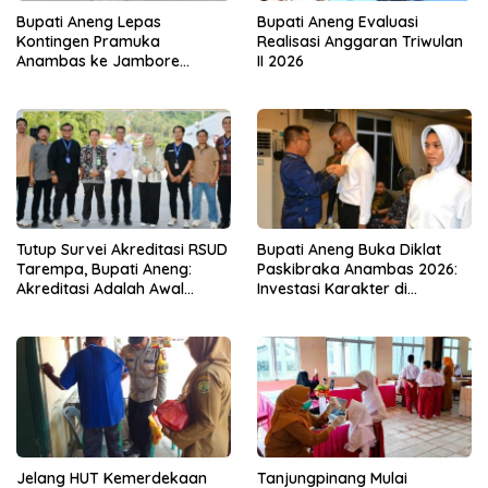
Bupati Aneng Lepas
Bupati Aneng Evaluasi
Kontingen Pramuka
Realisasi Anggaran Triwulan
Anambas ke Jambore
II 2026
Nasional 2026
Tutup Survei Akreditasi RSUD
Bupati Aneng Buka Diklat
Tarempa, Bupati Aneng:
Paskibraka Anambas 2026:
Akreditasi Adalah Awal
Investasi Karakter di
Perbaikan Mutu
Beranda Terdepan NKRI
Jelang HUT Kemerdekaan
Tanjungpinang Mulai