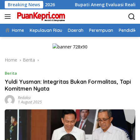
Skip
ional 2026
Breaking News
Bupati Aneng Evaluasi Realisasi Anggaran Tr
to
content
Home
Kepulauan Riau
Daerah
Perempuan
Pendidika
Home
Berita
Berita
Yuldi Yusman: Integritas Bukan Formalitas, Tapi
Komitmen Nyata
Redaksi
1 August 2025