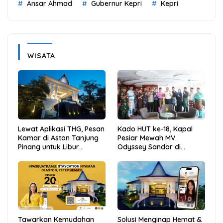
Ansar Ahmad
Gubernur Kepri
Kepri
WISATA
Lewat Aplikasi THG, Pesan
Kado HUT ke-18, Kapal
Kamar di Aston Tanjung
Pesiar Mewah MV.
Pinang untuk Libur
Odyssey Sandar di
Sekolah Jadi Lebih Praktis
Tarempa, Bupati Aneng:
dan Hemat
Anambas Siap Mendunia
Tawarkan Kemudahan
Solusi Menginap Hemat &