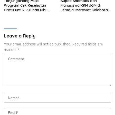
Tanjungpinang Mulai
Bupati Anambas dan
Program Cek Kesehatan
Mahasiswa KKN UGM di
Gratis untuk Puluhan Ribu
Jemaja: Merawat Kolaborasi
Pelajar
Pusat Pengetahuan dan
Pinggiran Kekuasaan
Leave a Reply
Your email address will not be published.
Required fields are
marked
*