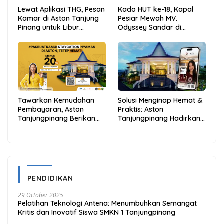
Lewat Aplikasi THG, Pesan
Kado HUT ke-18, Kapal
Kamar di Aston Tanjung
Pesiar Mewah MV.
Pinang untuk Libur
Odyssey Sandar di
Sekolah Jadi Lebih Praktis
Tarempa, Bupati Aneng:
dan Hemat
Anambas Siap Mendunia
Tawarkan Kemudahan
Solusi Menginap Hemat &
Pembayaran, Aston
Praktis: Aston
Tanjungpinang Berikan
Tanjungpinang Hadirkan
Diskon 20% Melalui ALLO
Kemudahan Melalui THG
PayLater
App
PENDIDIKAN
29 October 2025
Pelatihan Teknologi Antena: Menumbuhkan Semangat
Kritis dan Inovatif Siswa SMKN 1 Tanjungpinang