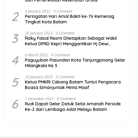
dan Pemeriksaan Kesehatan Gratis
2
4 January 2022
0 Comment
Peringatan Hari Amal Bakti ke-76 Kemenag
Tingkat Kota Batam
3
26 January 2022
0 Comment
Rizky Faisal Resmi Ditetapkan Sebagai Wakil
Ketua DPRD Kepri Menggantikan Hj Dewi
Kumalasari Ansar
4
6 March 2022
0 Comment
Paguyuban Pasundan Kota Tanjungpinang Gelar
Milangkala Ke 5
5
23 January 2023
0 Comment
Ketua PMKRI Cabang Batam Tuntut Pengacara
Boasa Simanjuntak Minta Maaf
6
1 December 2021
0 Comment
Rudi Dapat Gelar Datuk Setia Amanah Periode
Ke-2 dari Lembaga Adat Melayu Batam