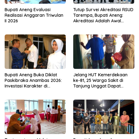
Bupati Aneng Evaluasi
Tutup Survei Akreditasi RSUD
Realisasi Anggaran Triwulan
Tarempa, Bupati Aneng:
II 2026
Akreditasi Adalah Awal
Perbaikan Mutu
Bupati Aneng Buka Diklat
Jelang HUT Kemerdekaan
Paskibraka Anambas 2026:
ke-81, 25 Warga Sakit di
Investasi Karakter di
Tanjung Unggat Dapat
Beranda Terdepan NKRI
Sembako dari Polsek Bukit
Bestari