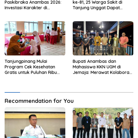
Paskibraka Anambas 2026:
ke-81, 25 Warga Sakit di
Investasi Karakter di
Tanjung Unggat Dapat
Beranda Terdepan NKRI
Sembako dari Polsek Bukit
Bestari
Tanjungpinang Mulai
Bupati Anambas dan
Program Cek Kesehatan
Mahasiswa KKN UGM di
Gratis untuk Puluhan Ribu
Jemaja: Merawat Kolaborasi
Pelajar
Pusat Pengetahuan dan
Pinggiran Kekuasaan
Recommendation for You