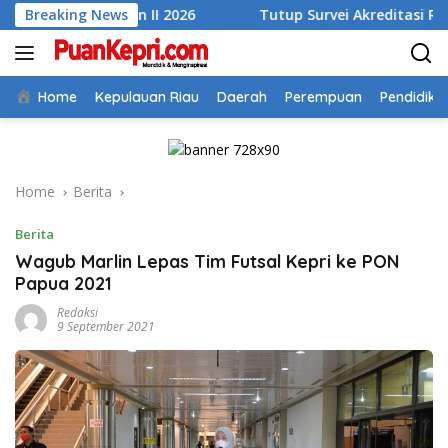
Skip
wulan II 2026
Breaking News
Tutup Survei Akreditasi RSUD Tarempa, B
to
content
Home
Kepulauan Riau
Daerah
Perempuan
Pendidika
Home
Berita
Berita
Wagub Marlin Lepas Tim Futsal Kepri ke PON
Papua 2021
Redaksi
9 September 2021