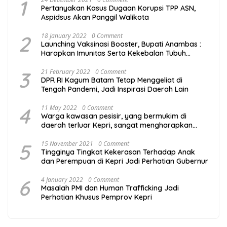
1
Pertanyakan Kasus Dugaan Korupsi TPP ASN,
Aspidsus Akan Panggil Walikota
2
18 January 2022
0 Comment
Launching Vaksinasi Booster, Bupati Anambas :
Harapkan Imunitas Serta Kekebalan Tubuh
Masyarakat Semakin Kuat
3
21 February 2022
0 Comment
DPR RI Kagum Batam Tetap Menggeliat di
Tengah Pandemi, Jadi Inspirasi Daerah Lain
4
11 May 2022
0 Comment
Warga kawasan pesisir, yang bermukim di
daerah terluar Kepri, sangat mengharapkan
program Mubaligh Hinterland yang digagas
Gubernur Kepulauan Riau Ansar Ahmad
5
15 November 2021
0 Comment
Tingginya Tingkat Kekerasan Terhadap Anak
berlanjut. Program yang dirasa sangat mumpuni
dan Perempuan di Kepri Jadi Perhatian Gubernur
mencegah degradasi akhlak.
6
4 January 2022
0 Comment
Masalah PMI dan Human Trafficking Jadi
Perhatian Khusus Pemprov Kepri