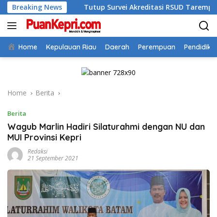
Skip
6
Breaking News
Tutup Survei Akreditasi RSUD Tarempa, Bupati Aneng
to
content
Home
Kepulauan Riau
Daerah
Perempuan
Pendidika
Home
Berita
Berita
Wagub Marlin Hadiri Silaturahmi dengan NU dan
MUI Provinsi Kepri
Redaksi
21 September 2021