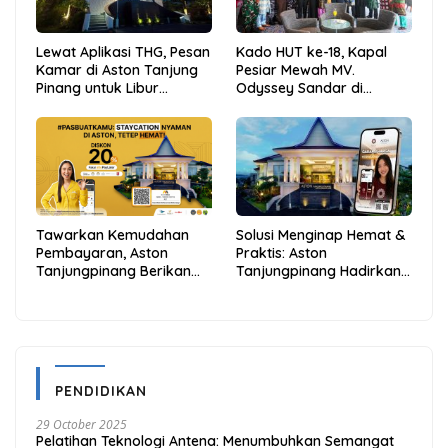
Lewat Aplikasi THG, Pesan
Kado HUT ke-18, Kapal
Kamar di Aston Tanjung
Pesiar Mewah MV.
Pinang untuk Libur
Odyssey Sandar di
Sekolah Jadi Lebih Praktis
Tarempa, Bupati Aneng:
dan Hemat
Anambas Siap Mendunia
Tawarkan Kemudahan
Solusi Menginap Hemat &
Pembayaran, Aston
Praktis: Aston
Tanjungpinang Berikan
Tanjungpinang Hadirkan
Diskon 20% Melalui ALLO
Kemudahan Melalui THG
PayLater
App
PENDIDIKAN
29 October 2025
Pelatihan Teknologi Antena: Menumbuhkan Semangat