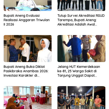
Bupati Aneng Evaluasi
Tutup Survei Akreditasi RSUD
Realisasi Anggaran Triwulan
Tarempa, Bupati Aneng:
II 2026
Akreditasi Adalah Awal
Perbaikan Mutu
Bupati Aneng Buka Diklat
Jelang HUT Kemerdekaan
Paskibraka Anambas 2026:
ke-81, 25 Warga Sakit di
Investasi Karakter di
Tanjung Unggat Dapat
Beranda Terdepan NKRI
Sembako dari Polsek Bukit
Bestari