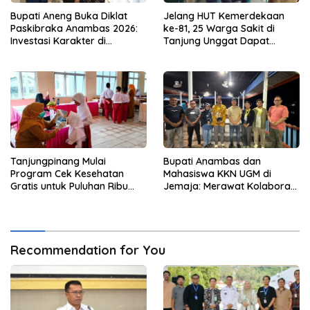
Bupati Aneng Buka Diklat
Jelang HUT Kemerdekaan
Paskibraka Anambas 2026:
ke-81, 25 Warga Sakit di
Investasi Karakter di
Tanjung Unggat Dapat
Beranda Terdepan NKRI
Sembako dari Polsek Bukit
Bestari
Tanjungpinang Mulai
Bupati Anambas dan
Program Cek Kesehatan
Mahasiswa KKN UGM di
Gratis untuk Puluhan Ribu
Jemaja: Merawat Kolaborasi
Pelajar
Pusat Pengetahuan dan
Pinggiran Kekuasaan
Recommendation for You