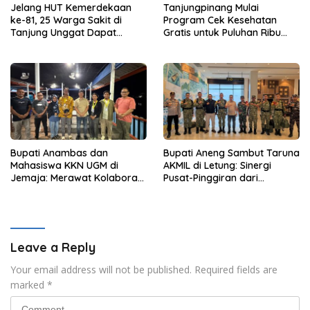
Jelang HUT Kemerdekaan
Tanjungpinang Mulai
ke-81, 25 Warga Sakit di
Program Cek Kesehatan
Tanjung Unggat Dapat
Gratis untuk Puluhan Ribu
Sembako dari Polsek Bukit
Pelajar
Bestari
Bupati Anambas dan
Bupati Aneng Sambut Taruna
Mahasiswa KKN UGM di
AKMIL di Letung: Sinergi
Jemaja: Merawat Kolaborasi
Pusat-Pinggiran dari
Pusat Pengetahuan dan
Beranda Terdepan NKRI
Pinggiran Kekuasaan
Leave a Reply
Your email address will not be published.
Required fields are
marked
*