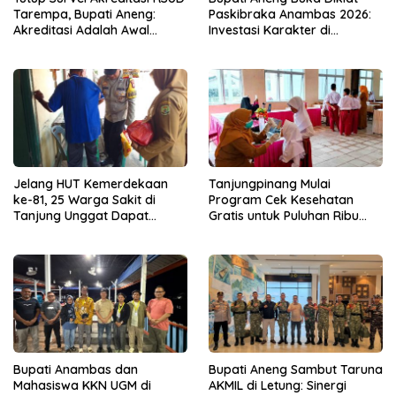
Tarempa, Bupati Aneng:
Paskibraka Anambas 2026:
Akreditasi Adalah Awal
Investasi Karakter di
Perbaikan Mutu
Beranda Terdepan NKRI
Jelang HUT Kemerdekaan
Tanjungpinang Mulai
ke-81, 25 Warga Sakit di
Program Cek Kesehatan
Tanjung Unggat Dapat
Gratis untuk Puluhan Ribu
Sembako dari Polsek Bukit
Pelajar
Bestari
Bupati Anambas dan
Bupati Aneng Sambut Taruna
Mahasiswa KKN UGM di
AKMIL di Letung: Sinergi