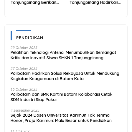
Tanjungpinang Berikan
Tanjungpinang Hadirkan
Diskon 20% Melalui ALLO
Kemudahan Melalui THG
PayLater
App
PENDIDIKAN
29 October 2025
Pelatihan Teknologi Antena: Menumbuhkan Semangat
Kritis dan Inovatif Siswa SMKN 1 Tanjungpinang
27 October 2025
Polibatam Hadirkan Solusi Rekayasa Untuk Mendukung
Kegiatan Keagamaan di Batam Kota
15 October 2025
Polibatam dan SMK Kartini Batam Kolaborasi Cetak
SDM Industri Siap Pakai
4 September 2025
Sejak 2024 Dosen Universitas Karimun Tak Terima
Honor, Projo Karimun: Malu Besar untuk Pendidikan
11 June 2025