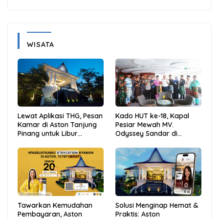
WISATA
Lewat Aplikasi THG, Pesan
Kado HUT ke-18, Kapal
Kamar di Aston Tanjung
Pesiar Mewah MV.
Pinang untuk Libur
Odyssey Sandar di
Sekolah Jadi Lebih Praktis
Tarempa, Bupati Aneng:
dan Hemat
Anambas Siap Mendunia
Tawarkan Kemudahan
Solusi Menginap Hemat &
Pembayaran, Aston
Praktis: Aston