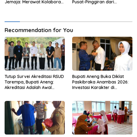
Jemaja: Merawat Kolaborasi
Pusat-Pinggiran dari
Pusat Pengetahuan dan
Beranda Terdepan NKRI
Pinggiran Kekuasaan
Recommendation for You
Tutup Survei Akreditasi RSUD
Bupati Aneng Buka Diklat
Tarempa, Bupati Aneng:
Paskibraka Anambas 2026:
Akreditasi Adalah Awal
Investasi Karakter di
Perbaikan Mutu
Beranda Terdepan NKRI