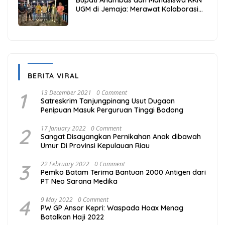
Bupati Anambas dan Mahasiswa KKN
UGM di Jemaja: Merawat Kolaborasi
Pusat Pengetahuan dan Pinggiran
Kekuasaan
BERITA VIRAL
1
13 December 2021
0 Comment
Satreskrim Tanjungpinang Usut Dugaan
Penipuan Masuk Perguruan Tinggi Bodong
2
17 January 2022
0 Comment
Sangat Disayangkan Pernikahan Anak dibawah
Umur Di Provinsi Kepulauan Riau
3
22 February 2022
0 Comment
Pemko Batam Terima Bantuan 2000 Antigen dari
PT Neo Sarana Medika
4
9 May 2022
0 Comment
PW GP Ansor Kepri: Waspada Hoax Menag
Batalkan Haji 2022