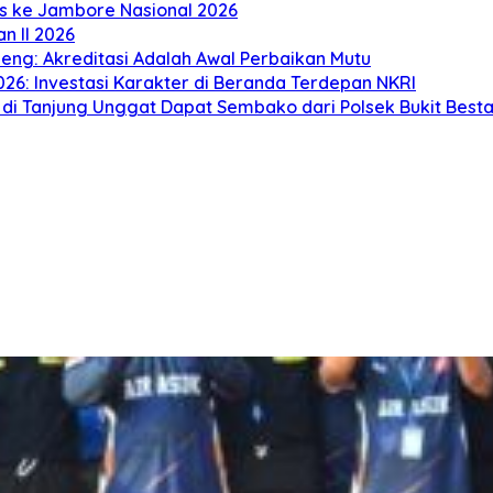
s ke Jambore Nasional 2026
n II 2026
neng: Akreditasi Adalah Awal Perbaikan Mutu
26: Investasi Karakter di Beranda Terdepan NKRI
di Tanjung Unggat Dapat Sembako dari Polsek Bukit Besta