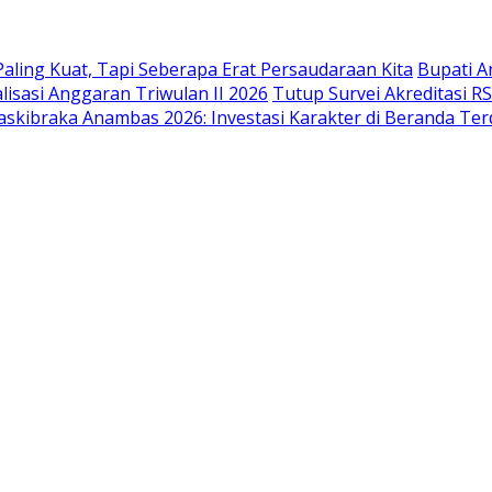
ling Kuat, Tapi Seberapa Erat Persaudaraan Kita
Bupati 
lisasi Anggaran Triwulan II 2026
Tutup Survei Akreditasi R
askibraka Anambas 2026: Investasi Karakter di Beranda Te