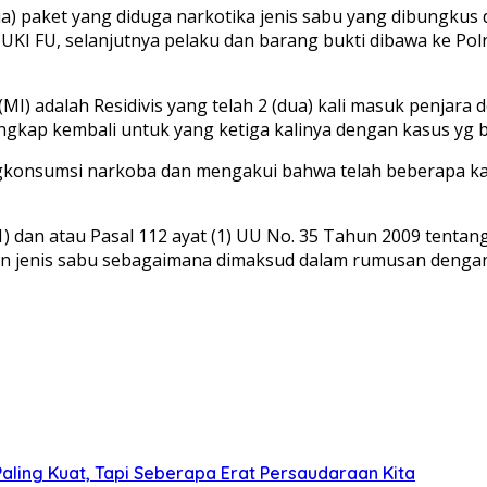
a) paket yang diduga narkotika jenis sabu yang dibungkus 
SUZUKI FU, selanjutnya pelaku dan barang bukti dibawa ke P
) adalah Residivis yang telah 2 (dua) kali masuk penjara
angkap kembali untuk yang ketiga kalinya dengan kasus yg 
mengkonsumsi narkoba dan mengakui bahwa telah beberapa k
(1) dan atau Pasal 112 ayat (1) UU No. 35 Tahun 2009 tent
 jenis sabu sebagaimana dimaksud dalam rumusan dengan a
aling Kuat, Tapi Seberapa Erat Persaudaraan Kita