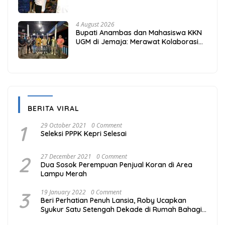
Beranda Terdepan NKRI
4 August 2026
Bupati Anambas dan Mahasiswa KKN
UGM di Jemaja: Merawat Kolaborasi
Pusat Pengetahuan dan Pinggiran
Kekuasaan
BERITA VIRAL
1
29 October 2021
0 Comment
Seleksi PPPK Kepri Selesai
2
27 December 2021
0 Comment
Dua Sosok Perempuan Penjual Koran di Area
Lampu Merah
3
19 January 2022
0 Comment
Beri Perhatian Penuh Lansia, Roby Ucapkan
Syukur Satu Setengah Dekade di Rumah Bahagia
Bintan