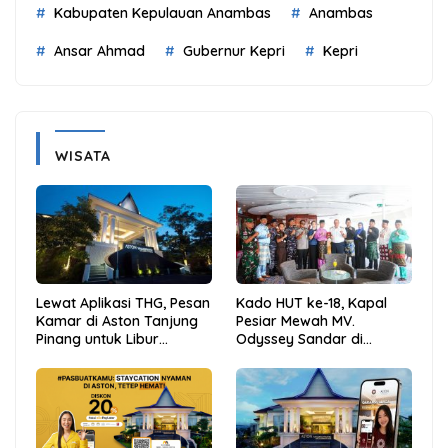
Kabupaten Kepulauan Anambas
Anambas
Ansar Ahmad
Gubernur Kepri
Kepri
WISATA
Lewat Aplikasi THG, Pesan
Kado HUT ke-18, Kapal
Kamar di Aston Tanjung
Pesiar Mewah MV.
Pinang untuk Libur
Odyssey Sandar di
Sekolah Jadi Lebih Praktis
Tarempa, Bupati Aneng:
dan Hemat
Anambas Siap Mendunia