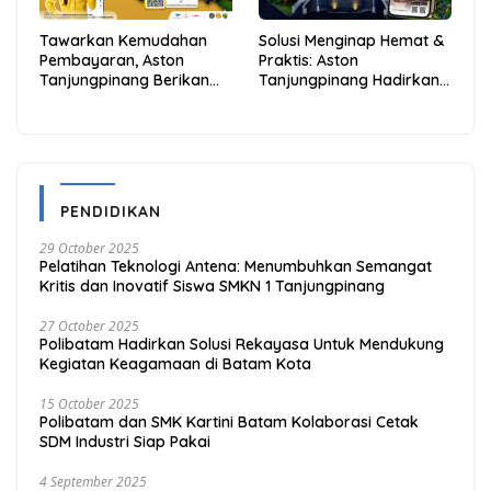
Tawarkan Kemudahan
Solusi Menginap Hemat &
Pembayaran, Aston
Praktis: Aston
Tanjungpinang Berikan
Tanjungpinang Hadirkan
Diskon 20% Melalui ALLO
Kemudahan Melalui THG
PayLater
App
PENDIDIKAN
29 October 2025
Pelatihan Teknologi Antena: Menumbuhkan Semangat
Kritis dan Inovatif Siswa SMKN 1 Tanjungpinang
27 October 2025
Polibatam Hadirkan Solusi Rekayasa Untuk Mendukung
Kegiatan Keagamaan di Batam Kota
15 October 2025
Polibatam dan SMK Kartini Batam Kolaborasi Cetak
SDM Industri Siap Pakai
4 September 2025