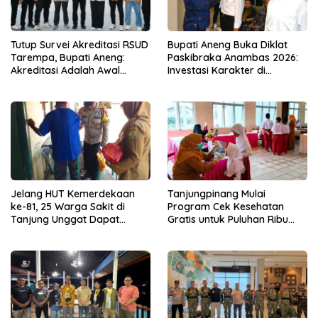
Tutup Survei Akreditasi RSUD
Bupati Aneng Buka Diklat
Tarempa, Bupati Aneng:
Paskibraka Anambas 2026:
Akreditasi Adalah Awal
Investasi Karakter di
Perbaikan Mutu
Beranda Terdepan NKRI
Jelang HUT Kemerdekaan
Tanjungpinang Mulai
ke-81, 25 Warga Sakit di
Program Cek Kesehatan
Tanjung Unggat Dapat
Gratis untuk Puluhan Ribu
Sembako dari Polsek Bukit
Pelajar
Bestari