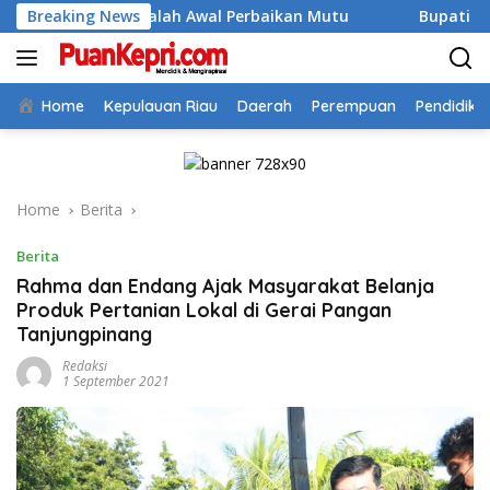
Skip
i Adalah Awal Perbaikan Mutu
Breaking News
Bupati Aneng Buka Dikla
to
content
Home
Kepulauan Riau
Daerah
Perempuan
Pendidika
Home
Berita
Berita
Rahma dan Endang Ajak Masyarakat Belanja
Produk Pertanian Lokal di Gerai Pangan
Tanjungpinang
Redaksi
1 September 2021