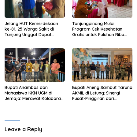
Jelang HUT Kemerdekaan
Tanjungpinang Mulai
ke-81, 25 Warga Sakit di
Program Cek Kesehatan
Tanjung Unggat Dapat
Gratis untuk Puluhan Ribu
Sembako dari Polsek Bukit
Pelajar
Bestari
Bupati Anambas dan
Bupati Aneng Sambut Taruna
Mahasiswa KKN UGM di
AKMIL di Letung: Sinergi
Jemaja: Merawat Kolaborasi
Pusat-Pinggiran dari
Pusat Pengetahuan dan
Beranda Terdepan NKRI
Pinggiran Kekuasaan
Leave a Reply