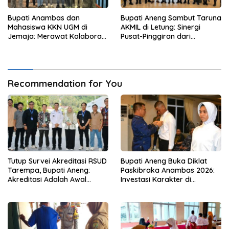
Bupati Anambas dan
Bupati Aneng Sambut Taruna
Mahasiswa KKN UGM di
AKMIL di Letung: Sinergi
Jemaja: Merawat Kolaborasi
Pusat-Pinggiran dari
Pusat Pengetahuan dan
Beranda Terdepan NKRI
Pinggiran Kekuasaan
Recommendation for You
Tutup Survei Akreditasi RSUD
Bupati Aneng Buka Diklat
Tarempa, Bupati Aneng:
Paskibraka Anambas 2026:
Akreditasi Adalah Awal
Investasi Karakter di
Perbaikan Mutu
Beranda Terdepan NKRI