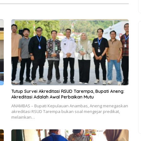
Tutup Survei Akreditasi RSUD Tarempa, Bupati Aneng:
Akreditasi Adalah Awal Perbaikan Mutu
ANAMBAS – Bupati Kepulauan Anambas, Aneng menegaskan
akreditasi RSUD Tarempa bukan soal mengejar predikat,
melainkan…