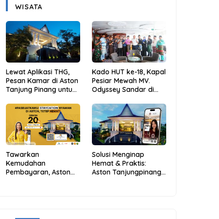
WISATA
Lewat Aplikasi THG,
Kado HUT ke-18, Kapal
Pesan Kamar di Aston
Pesiar Mewah MV.
Tanjung Pinang untuk
Odyssey Sandar di
Libur Sekolah Jadi
Tarempa, Bupati
Lebih Praktis dan
Aneng: Anambas Siap
Hemat
Mendunia
Tawarkan
Solusi Menginap
Kemudahan
Hemat & Praktis:
Pembayaran, Aston
Aston Tanjungpinang
Tanjungpinang
Hadirkan Kemudahan
Berikan Diskon 20%
Melalui THG App
Melalui ALLO PayLater