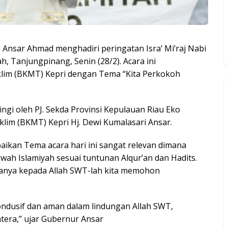
nsar Ahmad menghadiri peringatan Isra’ Mi’raj Nabi
 Tanjungpinang, Senin (28/2). Acara ini
klim (BKMT) Kepri dengan Tema “Kita Perkokoh
ngi oleh PJ. Sekda Provinsi Kepulauan Riau Eko
lim (BKMT) Kepri Hj. Dewi Kumalasari Ansar.
kan Tema acara hari ini sangat relevan dimana
h Islamiyah sesuai tuntunan Alqur’an dan Hadits.
hanya kepada Allah SWT-lah kita memohon
ondusif dan aman dalam lindungan Allah SWT,
tera,” ujar Gubernur Ansar