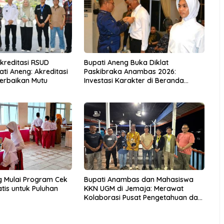
Akreditasi RSUD
Bupati Aneng Buka Diklat
ti Aneng: Akreditasi
Paskibraka Anambas 2026:
erbaikan Mutu
Investasi Karakter di Beranda
Terdepan NKRI
g Mulai Program Cek
Bupati Anambas dan Mahasiswa
tis untuk Puluhan
KKN UGM di Jemaja: Merawat
Kolaborasi Pusat Pengetahuan dan
Pinggiran Kekuasaan