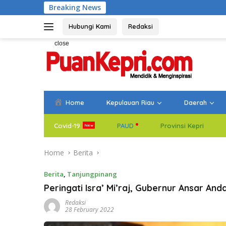
Skip
Breaking News
Bupati Aneng Evalua
to
content
Hubungi Kami
Redaksi
close
Home
Kepulauan Riau
Daerah
Covid-19
PAUD
Provinsi Kepri
Home
Berita
Berita
,
Tanjungpinang
Peringati Isra’ Mi’raj, Gubernur Ansar And
Redaksi
28 February 2022