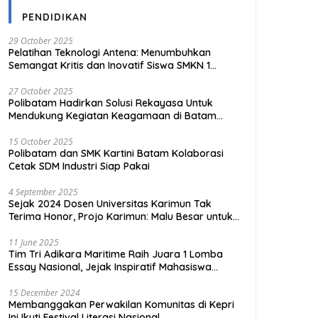
PENDIDIKAN
29 October 2025
Pelatihan Teknologi Antena: Menumbuhkan
Semangat Kritis dan Inovatif Siswa SMKN 1
Tanjungpinang
27 October 2025
Polibatam Hadirkan Solusi Rekayasa Untuk
Mendukung Kegiatan Keagamaan di Batam
Kota
15 October 2025
Polibatam dan SMK Kartini Batam Kolaborasi
Cetak SDM Industri Siap Pakai
4 September 2025
Sejak 2024 Dosen Universitas Karimun Tak
Terima Honor, Projo Karimun: Malu Besar untuk
Pendidikan
11 June 2025
Tim Tri Adikara Maritime Raih Juara 1 Lomba
Essay Nasional, Jejak Inspiratif Mahasiswa
UMRAH
15 December 2024
Membanggakan Perwakilan Komunitas di Kepri
Ini Ikuti Festival Literasi Nasional