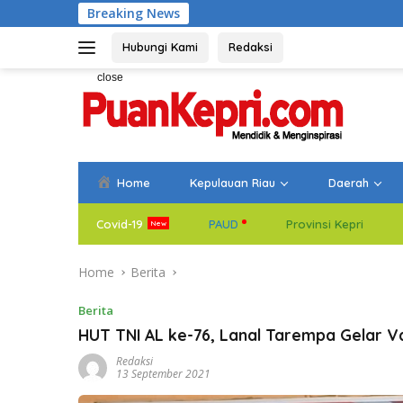
Skip
Breaking News
Bupati Anen
to
content
Hubungi Kami
Redaksi
close
Home
Kepulauan Riau
Daerah
Covid-19
PAUD
Provinsi Kepri
Home
Berita
Berita
HUT TNI AL ke-76, Lanal Tarempa Gelar V
Redaksi
13 September 2021