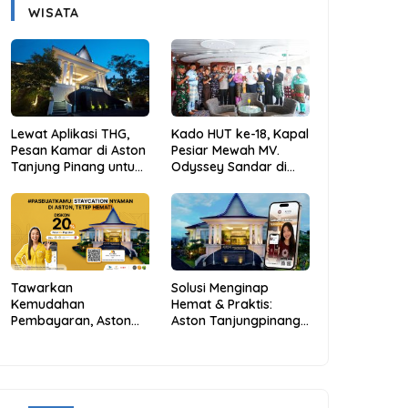
WISATA
Lewat Aplikasi THG,
Kado HUT ke-18, Kapal
Pesan Kamar di Aston
Pesiar Mewah MV.
Tanjung Pinang untuk
Odyssey Sandar di
Libur Sekolah Jadi
Tarempa, Bupati
Lebih Praktis dan
Aneng: Anambas Siap
Hemat
Mendunia
Tawarkan
Solusi Menginap
Kemudahan
Hemat & Praktis:
Pembayaran, Aston
Aston Tanjungpinang
Tanjungpinang
Hadirkan Kemudahan
Berikan Diskon 20%
Melalui THG App
Melalui ALLO PayLater