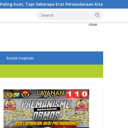
 Erat Persaudaraan Kita
Bupati Aneng Lepas Kontinge
close
Sosok Inspirasi