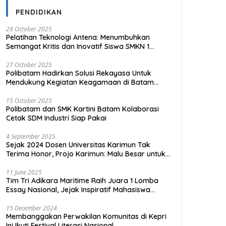
PENDIDIKAN
29 October 2025
Pelatihan Teknologi Antena: Menumbuhkan
Semangat Kritis dan Inovatif Siswa SMKN 1
Tanjungpinang
27 October 2025
Polibatam Hadirkan Solusi Rekayasa Untuk
Mendukung Kegiatan Keagamaan di Batam
Kota
15 October 2025
Polibatam dan SMK Kartini Batam Kolaborasi
Cetak SDM Industri Siap Pakai
4 September 2025
Sejak 2024 Dosen Universitas Karimun Tak
Terima Honor, Projo Karimun: Malu Besar untuk
Pendidikan
11 June 2025
Tim Tri Adikara Maritime Raih Juara 1 Lomba
Essay Nasional, Jejak Inspiratif Mahasiswa
UMRAH
15 December 2024
Membanggakan Perwakilan Komunitas di Kepri
Ini Ikuti Festival Literasi Nasional