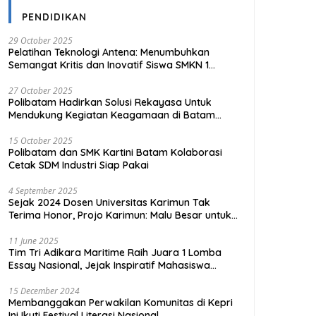
PENDIDIKAN
29 October 2025
Pelatihan Teknologi Antena: Menumbuhkan
Semangat Kritis dan Inovatif Siswa SMKN 1
Tanjungpinang
27 October 2025
Polibatam Hadirkan Solusi Rekayasa Untuk
Mendukung Kegiatan Keagamaan di Batam
Kota
15 October 2025
Polibatam dan SMK Kartini Batam Kolaborasi
Cetak SDM Industri Siap Pakai
4 September 2025
Sejak 2024 Dosen Universitas Karimun Tak
Terima Honor, Projo Karimun: Malu Besar untuk
Pendidikan
11 June 2025
Tim Tri Adikara Maritime Raih Juara 1 Lomba
Essay Nasional, Jejak Inspiratif Mahasiswa
UMRAH
15 December 2024
Membanggakan Perwakilan Komunitas di Kepri
Ini Ikuti Festival Literasi Nasional