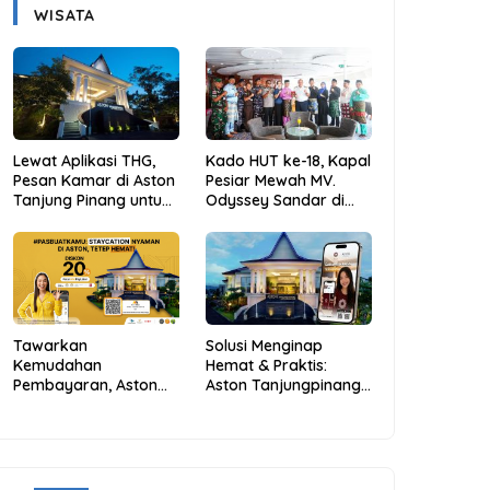
WISATA
Lewat Aplikasi THG,
Kado HUT ke-18, Kapal
Pesan Kamar di Aston
Pesiar Mewah MV.
Tanjung Pinang untuk
Odyssey Sandar di
Libur Sekolah Jadi
Tarempa, Bupati
Lebih Praktis dan
Aneng: Anambas Siap
Hemat
Mendunia
Tawarkan
Solusi Menginap
Kemudahan
Hemat & Praktis:
Pembayaran, Aston
Aston Tanjungpinang
Tanjungpinang
Hadirkan Kemudahan
Berikan Diskon 20%
Melalui THG App
Melalui ALLO PayLater