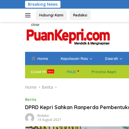
Skip
Breaking News
Bupati Aneng E
to
content
Hubungi Kami
Redaksi
close
Home
Kepulauan Riau
Daerah
Covid-19
PAUD
Provinsi Kepri
Home
Berita
Berita
DPRD Kepri Sahkan Ranperda Pembentuka
Redaksi
19 August 2021